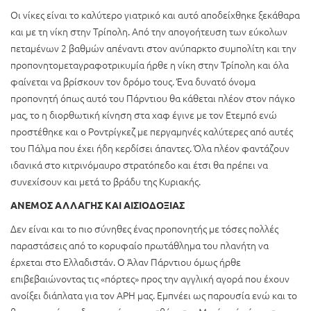
Οι νίκες είναι το καλύτερο γιατρικό και αυτό αποδείχθηκε ξεκάθαρα
και με τη νίκη στην Τρίπολη. Από την απογοήτευση των εύκολων
πεταμένων 2 βαθμών απέναντι στον ανύπαρκτο συμπολίτη και την
προπονητομεταγραφοτρικυμία ήρθε η νίκη στην Τρίπολη και όλα
φαίνεται να βρίσκουν τον δρόμο τους. Ένα δυνατό όνομα
προπονητή όπως αυτό του Πάρντιου θα κάθεται πλέον στον πάγκο
μας, το η διορθωτική κίνηση στα χαφ έγινε με τον Ετεμπό ενώ
προστέθηκε και ο Ροντρίγκεζ με περγαμηνές καλύτερες από αυτές
του Πάλμα που έχει ήδη κερδίσει άπαντες. Όλα πλέον φαντάζουν
ιδανικά στο κιτρινόμαυρο στρατόπεδο και έτσι θα πρέπει να
συνεχίσουν και μετά το βράδυ της Κυριακής.
ΑΝΕΜΟΣ ΑΛΛΑΓΗΣ ΚΑΙ ΑΙΣΙΟΔΟΞΙΑΣ
Δεν είναι και το πιο σύνηθες ένας προπονητής με τόσες πολλές
παραστάσεις από το κορυφαίο πρωτάθλημα του πλανήτη να
έρχεται στο Ελλαδιστάν. Ο Άλαν Πάρντιου όμως ήρθε
επιβεβαιώνοντας τις «πόρτες» προς την αγγλική αγορά που έχουν
ανοίξει διάπλατα για τον ΑΡΗ μας. Εμπνέει ως παρουσία ενώ και το