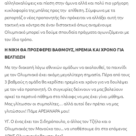
αλληλοκαλύψεις και πίεση στην άμυνα αλλά και πολύ πιο γρήγορη
κυκλοφορία της μπάλας προς την επίθεση. Σύμφωνα με τα
ρεπορτάζ ο νέος προπονητής δεν πρόκειται να αλλάξει αυτή την
τακτική και κόντρα σε έναν διστακτικό όπως αναμένουμε
Ολυμπιακό μπορεί να δούμε σπουδαία πράγματα αγωνιζόμενοι με
τον ίδιο τρόπο.
Η ΝΙΚΗ ΘΑ ΠΡΟΣΦΕΡΕΙ ΒΑΘΜΟΥΣ, ΗΡΕΜΙΑ ΚΑΙ ΧΡΟΝΟ ΓΙΑ
ΒΕΛΤΙΩΣΗ
Με την διακοπή λόγω εθνικών ομάδων να ακολουθεί, το παιχνίδι
με τον Ολυμπιακό έχει ακόμη μεγαλύτερη σημασία. Πέρα από τους
3 βαθμούς η ομάδα θα κερδίσει ηρεμία και χρόνο για να δουλέψει
με τον νέο προπονητή. Οι συγκυρίες δείχνουν να μας βολεύουν
αρκεί το περσινό πάθημα στα πλέιοφς να μας έχει γίνει μάθημα.
Μας γλίτωσαν οι συμπολίτες… αλλά αυτοί δεν πρέπει να μας
γλιτώσουν! Πάμε ΑΡΕΙΑΝΑΡΑ μου!
ΥΓ. Ο ένας έχει τον Σιδηρόπουλο, ο άλλος τον Τζήλο και ο
Ολυμπιακός τον Μανούχο του... να υποθέσουμε ότι στο επόμενος
ΑΡΗΣ-Ολυμπιακός θα μπει 4ος?