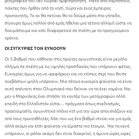
βιογραφικό του δεν χωράει αμφισβήτηση. Μετά από κάμποσους
παίκτες που ήρθαν από το νησί, τώρα και ένας έμπειρος
προπονητής. Το αν θα πετύχει θα το δούμε μέσα στο γήπεδο,
σίγουρα όμως πολλοί από εμάς ήθελαν μια τέτοια αλλαγή ώστε να
δοκιμάσουμε και κάτι διαφορετικό σε σχέση με τα προηγούμενα
χρόνια.
ΟΙ ΣΥΓΚΥΡΙΕΣ ΤΟΝ ΕΥΝΟΟΥΝ
Οι 5 βαθμοί που χάθηκαν στις πρώτες αγωνιστικές είναι μεγάλο
πλήγμα σε σχέση με τις υψηλές προσδοκίες που υπάρχουν φέτος.
Ευκαιρίες όμως για να «ρεφάρεις» και να χτίσεις σερί που θα σε
ανεβάσουν ψηλά υπάρχουν. Μια τέτοια ευκαιρία φαίνεται να είναι
αυτή απέναντι στον Ολυμπιακό που δείχνει να τα έχει χαμένα. Ναι
μεν ο Μαρινάκης έχει σπάσει τα κοντέρ των μεταγραφών αλλά
επειδή στο Ελλαδιστάν είσαι… πράγματα όπως σχεδιασμός,
προετοιμασία, αγωνιστικό πλάνο κτλ για την ώρα απουσιάζουν και
από τους πρωταθλητές. Κάτι που ως ένα βαθμό ισχύει και για εμάς
αλλά ακόμη και έτσι φαίνεται να είμαστε πιο έτοιμοι. Ναι τα κενά
υπάρχουν, οι ρόλοι ακόμη δεν είναι διακριτοί, η άμυνα ώρες ώρες