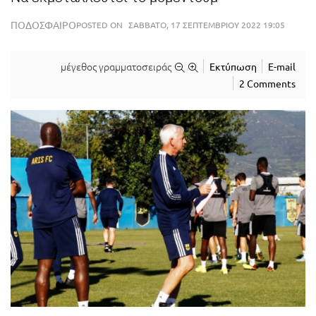
ΠΟΔΌΣΦΑΙΡΟ
POSTED ON
ΣΆΒΒΑΤΟ, 17 ΣΕΠΤΕΜΒΡΊΟΥ 2022 19:05
μέγεθος γραμματοσειράς
Εκτύπωση
E-mail
2 Comments