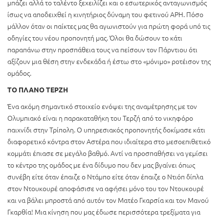
μπάζει αλλά το ταλέντο ξεχειλίζει και ο εσωτερικός ανταγωνισμός
ίσως να αποδειχθεί η κινητήριος δύναμη του φετινού ΑΡΗ. Πόσο
μάλλον όταν οι παίκτες μας θα αγωνιστούν για πρώτη φορά υπό τις
οδηγίες του νέου προπονητή μας. Όλοι θα δώσουν το κάτι
παραπάνω στην προσπάθεια τους να πείσουν τον Πάρντιου ότι
αξίζουν μια θέση στην ενδεκάδα ή έστω στο «μόνιμο» ροτέισον της
ομάδος.
ΤΟ ΠΛΑΝΟ ΤΕΡΖΗ
Ένα ακόμη σημαντικό στοιχείο ενόψει της αναμέτρησης με τον
Ολυμπιακό είναι η παρακαταθήκη του Τερζή από το νικηφόρο
παιχνίδι στην Τρίπολη. Ο υπηρεσιακός προπονητής δοκίμασε κάτι
διαφορετικό κόντρα στον Αστέρα που ιδιαίτερα στο μεσοεπιθετικό
κομμάτι έπιασε σε μεγάλο βαθμό. Αντί να προσπαθήσει να γεμίσει
το κέντρο της ομάδος με ένα δίδυμο που δεν μας βγαίνει όπως
συνέβη είτε όταν έπαιζε ο Ντάμπο είτε όταν έπαιζε ο Ντιόπ δίπλα
στον Ντουκουρέ αποφάσισε να αφήσει μόνο του τον Ντουκουρέ
και να βάλει μπροστά από αυτόν τον Ματέο Γκαρσία και τον Μανού
Γκαρθία! Μια κίνηση που μας έδωσε περισσότερα τρεξίματα για