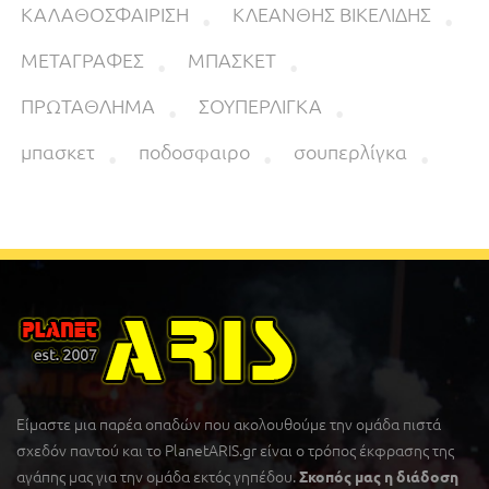
ΚΑΛΑΘΟΣΦΑΙΡΙΣΗ
ΚΛΕΑΝΘΗΣ ΒΙΚΕΛΙΔΗΣ
ΜΕΤΑΓΡΑΦΕΣ
ΜΠΑΣΚΕΤ
ΠΡΩΤΑΘΛΗΜΑ
ΣΟΥΠΕΡΛΙΓΚΑ
μπασκετ
ποδοσφαιρο
σουπερλίγκα
Είμαστε μια παρέα οπαδών που ακολουθούμε την ομάδα πιστά
σχεδόν παντού και το PlanetARIS.gr είναι ο τρόπος έκφρασης της
αγάπης μας για την ομάδα εκτός γηπέδου.
Σκοπός μας η διάδοση