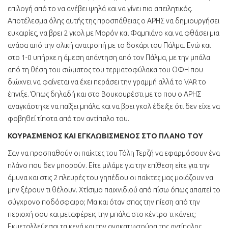
επιλογή από το να ανέβει ψηλά και να γίνει πιο απειλητικός.
Αποτέλεσμα όλης αυτής της προσπάθειας ο ΑΡΗΣ να δημιουργήσει
ευκαιρίες, να βρει 2 γκολ με Μορόν και Φαμπιάνο και να φθάσει μια
ανάσα από την ολική ανατροπή με το δοκάρι του Πάλμα. Ενώ και
στο 1-0 υπήρχε η άμεση απάντηση από τον Πάλμα, με την μπάλα
από τη θέση του σώματος του τερματοφύλακα του ΟΦΗ που
διώχνει να φαίνεται να έχει περάσει την γραμμή αλλά το VAR το
έπνιξε. Όπως δηλαδή και στο Βουκουρέστι με το που ο ΑΡΗΣ
αναγκάστηκε να παίξει μπάλα και να βρει γκολ έδειξε ότι δεν είχε να
φοβηθεί τίποτα από τον αντίπαλο του.
ΚΟΥΡΑΣΜΕΝΟΣ ΚΑΙ ΕΓΚΛΩΒΙΣΜΕΝΟΣ ΣΤΟ ΠΛΑΝΟ ΤΟΥ
Σαν να προσπαθούν οι παίκτες του Τόλη Τερζή να εφαρμόσουν ένα
πλάνο που δεν μπορούν. Είτε μιλάμε για την επίθεση είτε για την
άμυνα και στις 2 πλευρές του γηπέδου οι παίκτες μας μοιάζουν να
μην ξέρουν τι θέλουν. Χτίσιμο παιχνιδιού από πίσω όπως απαιτεί το
σύγχρονο ποδόσφαιρο; Μα και όταν σπας την πίεση από την
περιοχή σου και μεταφέρεις την μπάλα στο κέντρο τι κάνεις;
Εκμεταλλεύεσαι τα κενά και την ανακατωσούρα της αντίπαλης