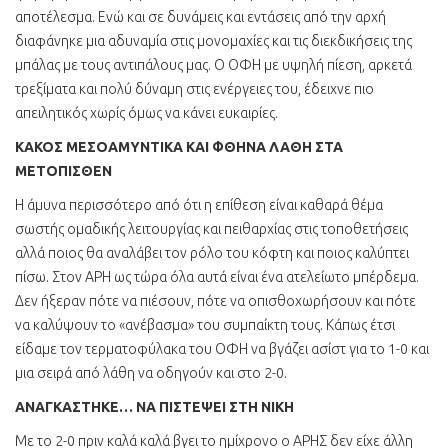
αποτέλεσμα. Ενώ και σε δυνάμεις και εντάσεις από την αρχή
διαφάνηκε μια αδυναμία στις μονομαχίες και τις διεκδικήσεις της
μπάλας με τους αντιπάλους μας. Ο ΟΦΗ με υψηλή πίεση, αρκετά
τρεξίματα και πολύ δύναμη στις ενέργειες του, έδειχνε πιο
απειλητικός χωρίς όμως να κάνει ευκαιρίες.
ΚΑΚΟΣ ΜΕΣΟΑΜΥΝΤΙΚΑ ΚΑΙ ΦΘΗΝΑ ΛΑΘΗ ΣΤΑ
ΜΕΤΟΠΙΣΘΕΝ
Η άμυνα περισσότερο από ότι η επίθεση είναι καθαρά θέμα
σωστής ομαδικής λειτουργίας και πειθαρχίας στις τοποθετήσεις
αλλά ποιος θα αναλάβει τον ρόλο του κόφτη και ποιος καλύπτει
πίσω. Στον ΑΡΗ ως τώρα όλα αυτά είναι ένα ατελείωτο μπέρδεμα.
Δεν ήξεραν πότε να πιέσουν, πότε να οπισθοχωρήσουν και πότε
να καλύψουν το «ανέβασμα» του συμπαίκτη τους. Κάπως έτσι
είδαμε τον τερματοφύλακα του ΟΦΗ να βγάζει ασίστ για το 1-0 και
μια σειρά από λάθη να οδηγούν και στο 2-0.
ΑΝΑΓΚΑΣΤΗΚΕ… ΝΑ ΠΙΣΤΕΨΕΙ ΣΤΗ ΝΙΚΗ
Με το 2-0 πριν καλά καλά βγει το ημίχρονο ο ΑΡΗΣ δεν είχε άλλη