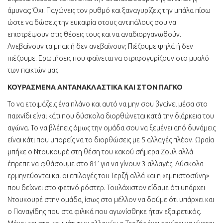
άμυνας; Όχι. Παγώνεις τον ρυθμό και ξαναγυρίζεις την μπάλα πίσω
ώστε να δώσεις την ευκαιρία στους αντιπάλους σου να
επιστρέψουν στις θέσεις τους και να αναδιοργανωθούν.
Ανεβαίνουν τα μπακ ή δεν ανεβαίνουν; Πιέζουμε ψηλά ή δεν
πιέζουμε. Ερωτήσεις που φαίνεται να στριφογυρίζουν στο μυαλό
των παικτών μας.
ΚΟΥΡΑΣΜΕΝΑ ΑΝΤΑΝΑΚΛΑΣΤΙΚΑ ΚΑΙ ΣΤΟΝ ΠΑΓΚΟ
Το να ετοιμάζεις ένα πλάνο και αυτό να μην σου βγαίνει μέσα στο
παιχνίδι είναι κάτι που δύσκολα διορθώνεται κατά την διάρκεια του
αγώνα. Το να βλέπεις όμως την ομάδα σου να ξεμένει από δυνάμεις
είναι κάτι που μπορείς να το διορθώσεις με 5 αλλαγές πλέον. Ωραία
μπήκε ο Ντουκουρέ στη θέση του κακού σήμερα Ζουλ αλλά
έπρεπε να φθάσουμε στο 81’ για να γίνουν 3 αλλαγές; Δύσκολα
ερμηνεύονται και οι επιλογές του Τερζή αλλά και η «εμπιστοσύνη»
που δείχνει στο φετινό ρόστερ. Τουλάχιστον είδαμε ότι υπάρχει
Ντουκουρέ στην ομάδα, ίσως στο μέλλον να δούμε ότι υπάρχει και
ο Παναγίδης που στα φιλικά που αγωνίσθηκε ήταν εξαιρετικός.