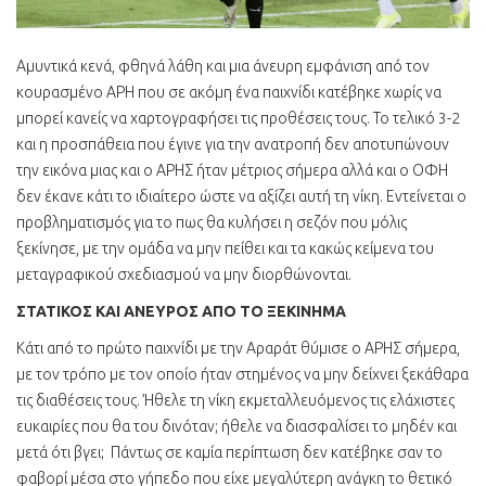
Αμυντικά κενά, φθηνά λάθη και μια άνευρη εμφάνιση από τον
κουρασμένο ΑΡΗ που σε ακόμη ένα παιχνίδι κατέβηκε χωρίς να
μπορεί κανείς να χαρτογραφήσει τις προθέσεις τους. Το τελικό 3-2
και η προσπάθεια που έγινε για την ανατροπή δεν αποτυπώνουν
την εικόνα μιας και ο ΑΡΗΣ ήταν μέτριος σήμερα αλλά και ο ΟΦΗ
δεν έκανε κάτι το ιδιαίτερο ώστε να αξίζει αυτή τη νίκη. Εντείνεται ο
προβληματισμός για το πως θα κυλήσει η σεζόν που μόλις
ξεκίνησε, με την ομάδα να μην πείθει και τα κακώς κείμενα του
μεταγραφικού σχεδιασμού να μην διορθώνονται.
ΣΤΑΤΙΚΟΣ ΚΑΙ ΑΝΕΥΡΟΣ ΑΠΟ ΤΟ ΞΕΚΙΝΗΜΑ
Κάτι από το πρώτο παιχνίδι με την Αραράτ θύμισε ο ΑΡΗΣ σήμερα,
με τον τρόπο με τον οποίο ήταν στημένος να μην δείχνει ξεκάθαρα
τις διαθέσεις τους. Ήθελε τη νίκη εκμεταλλευόμενος τις ελάχιστες
ευκαιρίες που θα του δινόταν; ήθελε να διασφαλίσει το μηδέν και
μετά ότι βγει; Πάντως σε καμία περίπτωση δεν κατέβηκε σαν το
φαβορί μέσα στο γήπεδο που είχε μεγαλύτερη ανάγκη το θετικό