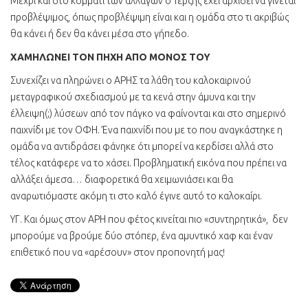
Μέχρι και στο κομμάτι των αλλαγών ο Τερζής έχει αρχίσει να γίνεται
προβλέψιμος, όπως προβλέψιμη είναι και η ομάδα στο τι ακριβώς
θα κάνει ή δεν θα κάνει μέσα στο γήπεδο.
ΧΑΜΗΛΩΝΕΙ ΤΟΝ ΠΗΧΗ ΑΠΟ ΜΟΝΟΣ ΤΟΥ
Συνεχίζει να πληρώνει ο ΑΡΗΣ τα λάθη του καλοκαιρινού
μεταγραφικού σχεδιασμού με τα κενά στην άμυνα και την
έλλειψη(;) λύσεων από τον πάγκο να φαίνονται και στο σημερινό
παιχνίδι με τον ΟΦΗ. Ένα παιχνίδι που με το που αναγκάστηκε η
ομάδα να αντιδράσει φάνηκε ότι μπορεί να κερδίσει αλλά στο
τέλος κατάφερε να το χάσει. Προβληματική εικόνα που πρέπει να
αλλάξει άμεσα… διαφορετικά θα χειμωνιάσει και θα
αναρωτιόμαστε ακόμη τι στο καλό έγινε αυτό το καλοκαίρι.
ΥΓ. Και όμως στον ΑΡΗ που φέτος κινείται πιο «συντηρητικά», δεν
μπορούμε να βρούμε δύο στόπερ, ένα αμυντικό χαφ και έναν
επιθετικό που να «αρέσουν» στον προπονητή μας!