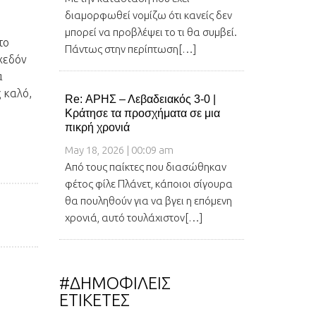
διαμορφωθεί νομίζω ότι κανείς δεν
μπορεί να προβλέψει το τι θα συμβεί.
το
Πάντως στην περίπτωση[…]
σχεδόν
α
 καλό,
Re: ΑΡΗΣ – Λεβαδειακός 3-0 |
Κράτησε τα προσχήματα σε μια
πικρή χρονιά
May 18, 2026 | 00:09 am
Από τους παίκτες που διασώθηκαν
φέτος φίλε Πλάνετ, κάποιοι σίγουρα
θα πουληθούν για να βγει η επόμενη
χρονιά, αυτό τουλάχιστον[…]
#ΔΗΜΟΦΙΛΕΙΣ
ΕΤΙΚΕΤΕΣ