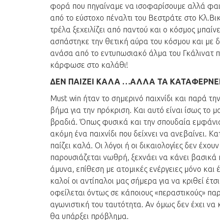
φορά που πηγαίναμε να ισοφαρίσουμε αλλά φαινότ
από το εύστοχο πέναλτι του Βεστράτε στο Κλ.Βικ
τρέλα ξεχειλίζει από παντού και ο κόσμος μπαίνε
ασπάστηκε την θετική αύρα του κόσμου και με 
ανάσα από το εντυπωσιακό άλμα του Γκάλινατ π
κάρφωσε στο καλάθι!
ΔΕΝ ΠΑΙΖΕΙ ΚΑΛΑ …ΑΛΛΑ ΤΑ ΚΑΤΑΦΕΡΝΕ
Must win ήταν το σημερινό παιχνίδι και παρά τ
βήμα για την πρόκριση. Και αυτό είναι ίσως το
βραδιά. Όπως φυσικά και την σπουδαία εμφάνισ
ακόμη ένα παιχνίδι που δείχνει να ανεβαίνει. Κ
παίζει καλά. Οι λόγοι ή οι δικαιολογίες δεν έχο
παρουσιάζεται νωθρή, ξεχνάει να κάνει βασικά 
άμυνα, επίθεση με ατομικές ενέργειες μόνο και 
καλοί οι αντίπαλοι μας σήμερα για να κριθεί έτσ
οφείλεται όντως σε κάποιους «περαστικούς» παρά
αγωνιστική του ταυτότητα. Αν όμως δεν έχει να κ
θα υπάρξει πρόβλημα.