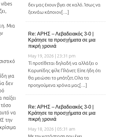
 vibes
δεν μας έχουν βγει σε καλό. Ίσως να
ει,
ξεχνάω κάποιον[…]
κη. Μια
ην
Re: ΑΡΗΣ – Λεβαδειακός 3-0 |
Κράτησε τα προσχήματα σε μια
πικρή χρονιά
May 19, 2026 | 23:31 pm
σιστικό
Τί προτίθεται δηλαδή να αλλάξει ο
Καρυπίδης φίλε Πλάνετ; Είπε ήδη ότι
ίδη για
θα μειώσει το μπάτζετ.Ολα τα
δα δεν
προηγούμενα χρόνια μας[…]
ρό
 παίξει
 τόσο
Re: ΑΡΗΣ – Λεβαδειακός 3-0 |
 αυτό να
Κράτησε τα προσχήματα σε μια
πικρή χρονιά
ΗΣ την
 κρίσιμα
May 18, 2026 | 05:31 am
Με την κατάσταση που έχει