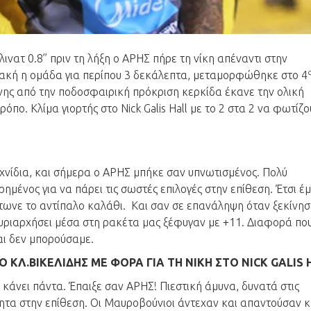
τ 0.8’’ πριν τη λήξη ο ΑΡΗΣ πήρε τη νίκη απέναντι στην
Κακή η ομάδα για περίπου 3 δεκάλεπτα, μεταμορφώθηκε στο 4
ης από την ποδοσφαιρική πρόκριση κερκίδα έκανε την ολική
πο. Κλίμα γιορτής στο Nick Galis Hall με το 2 στα 2 να φωτίζο
αιχνίδια, και σήμερα ο ΑΡΗΣ μπήκε σαν υπνωτισμένος. Πολύ
ημένος για να πάρει τις σωστές επιλογές στην επίθεση. Έτσι έ
ρτωνε το αντίπαλο καλάθι. Και σαν σε επανάληψη όταν ξεκίνησ
υριαρχήσει μέσα στη ρακέτα μας ξέφυγαν με +11. Διαφορά που
αι δεν μπορούσαμε.
 ΚΛ.ΒΙΚΕΛΙΔΗΣ ΜΕ ΦΟΡΑ ΓΙΑ ΤΗ ΝΙΚΗ ΣΤΟ NICK GALIS 
 κάνει πάντα. Έπαιξε σαν ΑΡΗΣ! Πιεστική άμυνα, δυνατά στις
τητα στην επίθεση. Οι Μαυροβούνιοι άντεχαν και απαντούσαν 