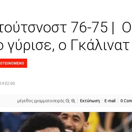
ούτσνοστ 76-75 | Ο
 γύρισε, ο Γκάλινατ
ΟΤΕΙΝΟΜΕΝΟ
24 02:00
μέγεθος γραμματοσειράς
Εκτύπωση
E-mail
0 Com