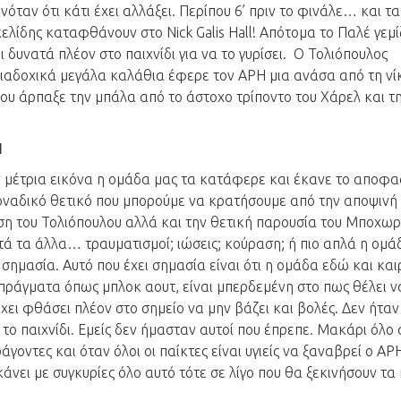
αν ότι κάτι έχει αλλάξει. Περίπου 6’ πριν το φινάλε… και τα
ελίδης καταφθάνουν στο Nick Galis Hall! Απότομα το Παλέ γεμίζ
ι δυνατά πλέον στο παιχνίδι για να το γυρίσει. Ο Τολιόπουλος
διαδοχικά μεγάλα καλάθια έφερε τον ΑΡΗ μια ανάσα από τη νί
ου άρπαξε την μπάλα από το άστοχο τρίποντο του Χάρελ και τ
Ι
ην μέτρια εικόνα η ομάδα μας τα κατάφερε και έκανε το αποφα
 μοναδικό θετικό που μπορούμε να κρατήσουμε από την αποψινή
η του Τολιόπουλου αλλά και την θετική παρουσία του Μποχωρ
ατά τα άλλα… τραυματισμοί; ιώσεις; κούραση; ή πιο απλά η ομά
υν σημασία. Αυτό που έχει σημασία είναι ότι η ομάδα εδώ και και
πράγματα όπως μπλοκ αουτ, είναι μπερδεμένη στο πως θέλει να
έχει φθάσει πλέον στο σημείο να μην βάζει και βολές. Δεν ήταν
ι το παιχνίδι. Εμείς δεν ήμασταν αυτοί που έπρεπε. Μακάρι όλο
γοντες και όταν όλοι οι παίκτες είναι υγιείς να ξαναβρεί ο ΑΡ
άνει με συγκυρίες όλο αυτό τότε σε λίγο που θα ξεκινήσουν τα