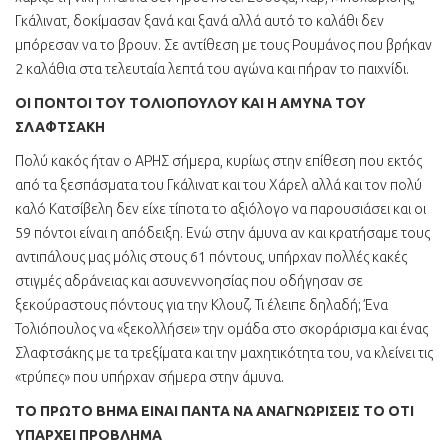
Γκάλινατ, δοκίμασαν ξανά και ξανά αλλά αυτό το καλάθι δεν
μπόρεσαν να το βρουν. Σε αντίθεση με τους Ρουμάνος που βρήκαν
2 καλάθια στα τελευταία λεπτά του αγώνα και πήραν το παιχνίδι.
ΟΙ ΠΟΝΤΟΙ ΤΟΥ ΤΟΛΙΟΠΟΥΛΟΥ ΚΑΙ Η ΑΜΥΝΑ ΤΟΥ
ΣΛΑΦΤΣΑΚΗ
Πολύ κακός ήταν ο ΑΡΗΣ σήμερα, κυρίως στην επίθεση που εκτός
από τα ξεσπάσματα του Γκάλινατ και του Χάρελ αλλά και τον πολύ
καλό Κατσίβελη δεν είχε τίποτα το αξιόλογο να παρουσιάσει και οι
59 πόντοι είναι η απόδειξη. Ενώ στην άμυνα αν και κρατήσαμε τους
αντιπάλους μας μόλις στους 61 πόντους, υπήρχαν πολλές κακές
στιγμές αδράνειας και ασυνεννοησίας που οδήγησαν σε
ξεκούραστους πόντους για την Κλουζ. Τι έλειπε δηλαδή; Ένα
Τολιόπουλος να «ξεκολλήσει» την ομάδα στο σκοράρισμα και ένας
Σλαφτσάκης με τα τρεξίματα και την μαχητικότητα του, να κλείνει τις
«τρύπες» που υπήρχαν σήμερα στην άμυνα.
ΤΟ ΠΡΩΤΟ ΒΗΜΑ ΕΙΝΑΙ ΠΑΝΤΑ ΝΑ ΑΝΑΓΝΩΡΙΣΕΙΣ ΤΟ ΟΤΙ
ΥΠΑΡΧΕΙ ΠΡΟΒΛΗΜΑ