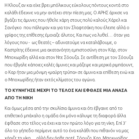
Η Κλουζ αν και είχε βρει μπόλικους εύκολους πόντους κοντά στο
καλάθι έδειχνε να μην αντέχει στην πίεση μας. Ο ΑΡΗΣ άρχισε να
βγάζει τις άμυνες που ήθελε χάρη στους πολύ καλούς Χάρελ και
Σανόγκο που πάλεψαν και για τον Σλαφτσάκη που έλειπε αλλά ο
γρίφος της επίθεσης έμοιαζε άλυτος. Και πως να λυθεί… όταν για
λόγους που - ως θεατές – αδυνατούμε να καταλάβουμε, ο
Καστρίτης έδειχνε μια ακατανόητη εμπιστοσύνη στον Κάρ, στον
Μποχωρίδη αλλά και στον Ντε Σόουζα. Σε αντίθεση με τον Σόουζα
που έβγαλε κάποιες καλές άμυνες και μάζεψε και μερικά ριμπάουντ,
ο Καρ ήταν μια μόνιμη «μαύρη τρύπα» σε άμυνα και επίθεση ενώ και
ο Μποχωρίδης ήταν εκτός κλίματος του αγώνα.
ΤΟ ΚΥΝΗΓΗΣΕ ΜΕΧΡΙ ΤΟ ΤΕΛΟΣ ΚΑΙ ΕΦΘΑΣΕ ΜΙΑ ΑΝΑΣΑ
ΑΠΟ ΤΗ ΝΙΚΗ
Και όμως μέσα από την σκυλίσια άμυνα και ότι έβγαινε από το
επιθετικό μπάχαλο η ομάδα όχι μόνο κάλυψε τη διαφορά άλλα
έφθασε στο τέλος να έχει και τον πρώτο λόγο για τη νίκη. Επί 3’
όλο το γήπεδο περίμενε αυτό το ένα καλάθι που πιθανόν να μας
χάριζε τη νίκη …αλλά δεν ήρθε ποτέ. Σόουζα, Καρ, Μποχωρίδης,