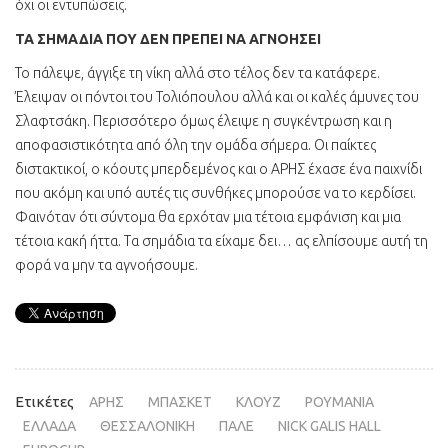
όχι οι εντυπώσεις.
ΤΑ ΣΗΜΑΔΙΑ ΠΟΥ ΔΕΝ ΠΡΕΠΕΙ ΝΑ ΑΓΝΟΗΣΕΙ
Το πάλεψε, άγγιξε τη νίκη αλλά στο τέλος δεν τα κατάφερε.
Έλειψαν οι πόντοι του Τολιόπουλου αλλά και οι καλές άμυνες του
Σλαφτσάκη. Περισσότερο όμως έλειψε η συγκέντρωση και η
αποφασιστικότητα από όλη την ομάδα σήμερα. Οι παίκτες
διστακτικοί, ο κόουτς μπερδεμένος και ο ΑΡΗΣ έχασε ένα παιχνίδι
που ακόμη και υπό αυτές τις συνθήκες μπορούσε να το κερδίσει.
Φαινόταν ότι σύντομα θα ερχόταν μια τέτοια εμφάνιση και μια
τέτοια κακή ήττα. Τα σημάδια τα είχαμε δει… ας ελπίσουμε αυτή τη
φορά να μην τα αγνοήσουμε.
Ετικέτες
ΑΡΗΣ
ΜΠΑΣΚΕΤ
ΚΛΟΥΖ
ΡΟΥΜΑΝΙΑ
ΕΛΛΑΔΑ
ΘΕΣΣΑΛΟΝΙΚΗ
ΠΑΛΕ
NICK GALIS HALL