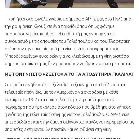
Πικρή ήττα στο φινάλε γνώρισε σήμερα ο ΑΡΗΣ μας στο Παλέ από
την ρουμάνικη Κλουζ, σε ένα παιχνίδι όπου όπως φάνηκε
μπορούσε να είχε κερδίσει! Η επιθετική μας ανυπαρξία σε
συνδυασμό με τις απουσίες του Τολιόπουλου και του Σλαφτσάκη
στέρησαν την ευκαιρία από μια νίκη «εντός προγράμματος».
Μπαράζ χαμένων ευκαιριών για να κλειδώσουμε τη νίκη ωστόσο
σήμερα οι παίκτες μας δεν μπορούσαν να βρουν στόχο με τίποτα.
ΜΕ ΤΟΝ ΓΝΩΣΤΟ «ΖΕΣΤΟ» ΑΠΌ ΤΑ ΑΠΟΔΥΤΗΡΙΑ ΓΚΑΛΙΝΑΤ
Σε ωραία συνήθεια έχει εξελιχθεί το ξεκίνημα του Γκάλινατ στα
τελευταία παιχνίδια, με τον Αμερικάνο να σκοράρει με κάθε
ευκαιρία. Το 13-2 στα πρώτα λεπτά ήταν η απάντηση στην
παγωμάρα που προκάλεσε στον κόσμο που βρέθηκε στο γήπεδο
η είδηση της τελευταίας στιγμής για τον Τολιόπουλο. Ο ΑΡΗΣ είχε
μπει ορεξάτος και στην άμυνα δείχνοντας ικανός να παραμερίσει τις
απουσίες 2 σημαντικών παικτών και να φθάσει στη νίκη.