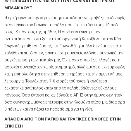
«ΣΤΟΠ» ΑΠΟ ΤΟΝ ΠΑΓΚΟ ΣΤΟΝ ΓΚΑΛΙΝΑΤ ΚΑΙ ΓΕΝΙΚΟ
ΜΠΛΑΚ ΑΟΥΤ
Η αρχή έγινε με την «έμπνευση» του κόουτς να τραβήξει από νωρίς
στον πάγκο τον Γκάλινατ παρόλο που είχε πετύχει τους 10 από
τους 19 πόντους της ομάδας. Η συνέχεια έγινε με την
αντικατάσταση του εξαιρετικού οργανωτή Κατσίβελη με τον Κάρ.
Ξαφνικά η επίθεση έμοιαζε με Γολγοθά, η μπάλα δεν έμπαινε στο
καλάθι και αυτό όπως φάνηκε στη συνέχεια κλόνισε συνολικά την
συγκέντρωση των παικτών μας. Όχι μόνο οι κακές επιλογές και η
αστοχία συνεχιζόταν χωρίς σταματημό, αλλά αυτός ο εκνευρισμός
και η επιπολαιότητα στην επίθεση επηρέασε και την αμυντική μας
λειτουργία. Τουλάχιστον 7-8 φορές τρύπωσε ή καλύτερα
ξεχάστηκε αντίπαλος κάτω από το καλάθι βάζοντας εύκολους
πόντους. Όσο ένταση και αν έβγαζε ο ΑΡΗΣ στην άμυνα δεν ήταν
όσο συγκεντρωμένος επέτρεψε στην Κλουζ να χτίσει μια διαφορά
8 πόντων και να πάρει το προβάδισμα για τη νίκη.
ΑΠΑΘΕΙΑ ΑΠΟ ΤΟΝ ΠΑΓΚΟ ΚΑΙ ΤΡΑΓΙΚΕΣ ΕΠΙΛΟΓΕΣ ΣΤΗΝ
ΕΠΙΘΕΣΗ