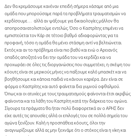
Δεν θα κρεμάσουμε κανέναν επειδή σήμερα χάσαμε από μια
ομάδα που μπορούσαμε παρά τα προβλήματα τραυματισμών να
κερδίσουμε… αλλά αν ψάξουμε για δικαιολογίες μάλλον θα
αποπροσανατολιστούμε εντελώς. Όσο ο Καστρίτης επιμένει να
εμπιστεύεται τον Κάρ σε τέτοιο βαθμό αδιαφορώντας για τα
προφανή, τόσο η ομάδα θα μένει στάσιμη αντί να βελτιώνεται.
Εκτός και αν το πρόβλημα είναι πιο βαθύ και ενώ ο Αρειανός
οπαδός αποζητά να δει την ομάδα του να κερδίζει και να
προχωράει σε όλες τις διοργανώσεις που συμμετέχει, η σκέψη του
κόουτς είναι σε μερικούς μήνες να παίξουμε καλό μπασκέτ και να
βοηθήσουμε και κάποια παιδιά να κάνουν καριέρα. Δεν είναι σε
φόρμα ο Καστρίτης και αυτό φαίνεται δια γυμνού οφθαλμού.
Όπως και οι ατυχίες με τους τραυματισμούς φαίνονται έτσι ακριβώς
φαίνονται και τα λάθη του Καστρίτη κατά την διάρκεια του αγώνα.
Σίγουρα τα πράγματα θα ήταν πολύ διαφορετικά αν ο ΑΡΗΣ δεν
είχε αυτές τις απουσίες αλλά οι επιλογές του σε πολλά σημεία του
αγώνα ξενίζουν. Καλή η προσπάθεια κόουτς, όλοι την
αναγνωρίζουμε αλλά ας μην ξεχνάμε ότι ο στόχος είναι η νίκη και