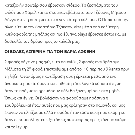
κατεξοχήν σουτέρ σου έβρισκαν σίδερο. Τα ξεσπάσματα του
φιλότιμου Χάρελ και τα σκαμπανεβάσματα των Τζόουνς, Μήτρου
Λόνγκ ήταν η όαση μέσα στο γενικότερο χάλι μας. Ο Ποακ από την
άλλη είτε με τον δραστήριο Τζάκσον, είτε μέσα από καλύτερη
κυκλοφορία της μπάλας και πιο έξυπνα plays έβρισκε έστω και με
δυσκολία τον δρόμο προς το καλάθι μας.
ΟΙ ΒΟΛΕΣ, ΑΣΠΙΡΙΝΗ ΓΙΑ ΤΟΝ ΒΑΡΙΑ ΑΣΘΕΝΗ
2 φορές πήγε να μας φύγει το παιχνίδι , 2 φορές αντιδράσαμε.
η
Μάλιστα τη 2
φορά επιστρέψαμε από το -10 περίπου 9 λεπτά πριν
τη λήξη. Όταν όμως η αντίδραση αυτή έρχεται μέσα από ένα
άναρχο τέμπο σε άμυνα και επίθεση τότε λογικά κάποια στιγμή
όταν τα πράγματα ηρεμήσουν πάλι θα ξαναγυρίσεις στο μηδέν.
Όπως και έγινε. Οι βολές(σαν να φορούσαμε πράσινα ή
ερυθρόλευκα) ήταν αυτές που μας κράτησαν στο παιχνίδι και μας
έκαναν να ελπίζουμε αλλά η ομάδα ήταν τόσο κακή που ακόμη και
όταν ο συμπολίτης έδειξε τάσεις αυτοχειρίας εμείς χάναμε ακόμη
και τα lay up.