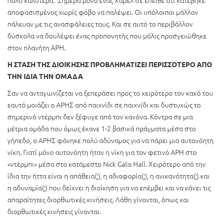
αποφασισμένος χωρίς φόβο να παλέψει. Οι υπόλοιποι μάλλον
πάλευαν με τις ανασφάλειες τους. Και σε αυτό το περιβάλλον
δύσκολα να δουλέψει ένας προπονητής που μόλις προσγειώθηκε
στον πλανήτη ΑΡΗ.
Η ΣΤΑΣΗ ΤΗΣ ΔΙΟΙΚΗΣΗΣ ΠΡΟΒΛΗΜΑΤΙΖΕΙ ΠΕΡΙΣΣΟΤΕΡΟ ΑΠΟ
ΤΗΝ ΙΔΙΑ ΤΗΝ ΟΜΑΔΑ
Σαν να ανταγωνίζεται να ξεπεράσει προς το χειρότερο τον κακό του
εαυτό μοιάζει ο ΑΡΗΣ από παιχνίδι σε παιχνίδι και δυστυχώς το
σημερινό ντέρμπι δεν ξέφυγε από τον κανόνα. Κόντρα σε μια
μέτρια ομάδα που όμως έκανε 1-2 βασικά πράγματα μέσα στο
γήπεδο, ο ΑΡΗΣ φάνηκε πολύ αδύναμος για να πάρει μια αυτονόητη
νίκη. Γιατί μόνο αυτονόητη ήταν η νίκη για τον φετινό ΑΡΗ στο
«ντέρμπι» μέσα στο κατάμεστο Nick Galis Hall. Χειρότερο από την
ίδια την ήττα είναι η απάθεια(;), η αδιαφορία(;), η ανικανότητα(;) και
η αδυναμία(;) που δείχνει η διοίκηση για να επέμβει και να κάνει τις
απαραίτητες διορθωτικές κινήσεις. Λάθη γίνονται, όπως και
διορθωτικές κινήσεις γίνονται.