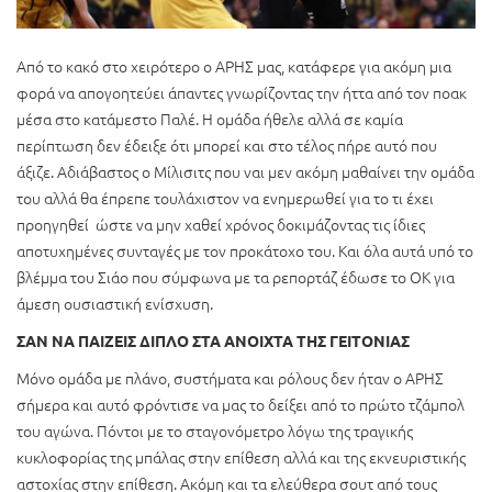
Από το κακό στο χειρότερο ο ΑΡΗΣ μας, κατάφερε για ακόμη μια
φορά να απογοητεύει άπαντες γνωρίζοντας την ήττα από τον ποακ
μέσα στο κατάμεστο Παλέ. Η ομάδα ήθελε αλλά σε καμία
περίπτωση δεν έδειξε ότι μπορεί και στο τέλος πήρε αυτό που
άξιζε. Αδιάβαστος ο Μίλισιτς που ναι μεν ακόμη μαθαίνει την ομάδα
του αλλά θα έπρεπε τουλάχιστον να ενημερωθεί για το τι έχει
προηγηθεί ώστε να μην χαθεί χρόνος δοκιμάζοντας τις ίδιες
αποτυχημένες συνταγές με τον προκάτοχο του. Και όλα αυτά υπό το
βλέμμα του Σιάο που σύμφωνα με τα ρεπορτάζ έδωσε το ΟΚ για
άμεση ουσιαστική ενίσχυση.
ΣΑΝ ΝΑ ΠΑΙΖΕΙΣ ΔΙΠΛΟ ΣΤΑ ΑΝΟΙΧΤΑ ΤΗΣ ΓΕΙΤΟΝΙΑΣ
Μόνο ομάδα με πλάνο, συστήματα και ρόλους δεν ήταν ο ΑΡΗΣ
σήμερα και αυτό φρόντισε να μας το δείξει από το πρώτο τζάμπολ
του αγώνα. Πόντοι με το σταγονόμετρο λόγω της τραγικής
κυκλοφορίας της μπάλας στην επίθεση αλλά και της εκνευριστικής
αστοχίας στην επίθεση. Ακόμη και τα ελεύθερα σουτ από τους