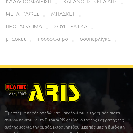
ΚΑΛΑΘΟΣΦΑΙΡΙΣΗ
ΚΛΕΑΝΘΗΣ ΒΙΚΕΛΙΔΗΣ
ΜΕΤΑΓΡΑΦΕΣ
ΜΠΑΣΚΕΤ
ΠΡΩΤΑΘΛΗΜΑ
ΣΟΥΠΕΡΛΙΓΚΑ
μπασκετ
ποδοσφαιρο
σουπερλίγκα
Είμαστε μια παρέα οπαδών που ακολουθούμε την ομάδα πιστά
σχεδόν παντού και το PlanetARIS.gr είναι ο τρόπος έκφρασης της
αγάπης μας για την ομάδα εκτός γηπέδου.
Σκοπός μας η διάδοση