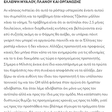
ΕΛΛΕΙΨΗ ΜΥΑΛΟΥ, ΠΛΑΝΟΥ ΚΑΙ ΟΡΓΑΝΩΣΗΣ
Αν κάποιος πιστεύει ότι αυτό το ρόστερ υστερούσε έναντι αυτού
του συμπολίτη και το πρόβλημα ήταν κάποιος Τζάκσον μάλλον
χάνει το νόημα. Το πρόβλημα είναι ότι οι αντίπαλοι σου 2.5 μήνες
δουλεύουν, κάνουν διορθωτικές κινήσεις και βελτιώνονται ενώ
εσύ συζητάς ακόμη αν ο Φόρμπς θα ανέβει, αν υπάρχει πόιντ
γκαρντ που μπορεί να οργανώσει παιχνίδι και αν οι Έλληνες του
ροστέρ κάνουν ή δεν κάνουν. Αλλάζεις προπονητή και προφανώς
κανείς δεν μπήκε στον κόπο να τον ενημερώσει για τις αδυναμίες
και το τι έχει δοκιμάσει ως τώρα ο προηγούμενος προπονητής.
Σήμερα ο Μίλισιτς έκανε ένα ίδιο κοουτσάρισμα με αυτά τα πρώτα
του Καράιτσιτς που στη συνέχεια αποφάσισε να τα αλλάξει. Δεν
ξέρω αν είναι ευθύνη του ίδιου του προπονητή ή του υπόλοιπου
τεχνικού τιμ και του GM αλλά φάνηκε στον αγώνα ότι ήμασταν
αδιάβαστοι. Και όταν λέμε αδιάβαστοι όχι μόνο ως προς τον
αντίπαλο αλλά και προς την ίδια μας την ομάδα. Μια κατάσταση που
δυστυχώς θυμίζει τις προηγούμενες χρονιές ως προς τα λάθη, γιατί
ως προς την προσπάθεια που βλέπαμε σίγουρα τα πράγματα ήταν
πολύ καλύτερα. Σήμερα μόνο ένας Χάρελ σε έπειθε ότι κατέβηκε