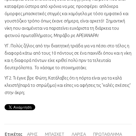
καταφέρει ύστερα από χρόνια να μας προσφέρει απλόχερα
όμορφες μπασκετικές στιγμές και χαμόγελα με τόσο εμφατικό και
γουστόζικο τρόπο όπως έκανε σήμερα, είναι αρκετό! Σημαντική
νίκη που αναμένεται να παρατείνει ευχάριστα τη διάρκεια του
φετινού πρωταθλήματος. Μπράβο ρε ΑΡΕΙΑΝΑΡΑ!
ΥΓ. Πολύς ζήλος από την διαιτητική τριάδα για να πέσει στο τέλος η
διαφορά κάτω από τους 10 πόντους σε ένα παιχνίδι όπου και η νίκη
και η διαφορά πόντων είχε κριθεί πολύ πριν τα τελευταία
δευτερόλεπτα. Το χάσαμε το στοιχηματάκι;
ΥΓ2. Τι έγινε βρε Φώτη; Κατάλαβες ότι η πόρτα είναι για τα καλά
κλειστή(παρά το σπρώξιμο) και είπες να αφήσεις τις "καλές σχέσεις"
στην άκρη;
Ετικέτες
ΑΡΗΣ
ΜΠΑΣΚΕΤ
ΛΑΡΙΣΑ
ΠΡΩΤΑΘΛΗΜΑ