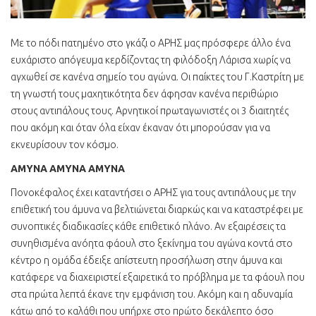
Με το πόδι πατημένο στο γκάζι ο ΑΡΗΣ μας πρόσφερε άλλο ένα
ευχάριστο απόγευμα κερδίζοντας τη φιλόδοξη Λάρισα χωρίς να
αγχωθεί σε κανένα σημείο του αγώνα. Οι παίκτες του Γ.Καστρίτη με
τη γνωστή τους μαχητικότητα δεν άφησαν κανένα περιθώριο
στους αντιπάλους τους. Αρνητικοί πρωταγωνιστές οι 3 διαιτητές
που ακόμη και όταν όλα είχαν έκαναν ότι μπορούσαν για να
εκνευρίσουν τον κόσμο.
ΑΜΥΝΑ ΑΜΥΝΑ ΑΜΥΝΑ
Πονοκέφαλος έχει καταντήσει ο ΑΡΗΣ για τους αντιπάλους με την
επιθετική του άμυνα να βελτιώνεται διαρκώς και να καταστρέφει με
συνοπτικές διαδικασίες κάθε επιθετικό πλάνο. Αν εξαιρέσεις τα
συνηθισμένα ανόητα φάουλ στο ξεκίνημα του αγώνα κοντά στο
κέντρο η ομάδα έδειξε απίστευτη προσήλωση στην άμυνα και
κατάφερε να διαχειριστεί εξαιρετικά το πρόβλημα με τα φάουλ που
στα πρώτα λεπτά έκανε την εμφάνιση του. Ακόμη και η αδυναμία
κάτω από το καλάθι που υπήρχε στο πρώτο δεκάλεπτο όσο