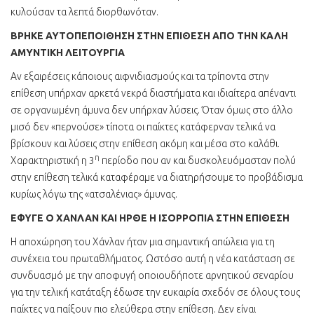
κυλούσαν τα λεπτά διορθωνόταν.
ΒΡΗΚΕ ΑΥΤΟΠΕΠΟΙΘΗΣΗ ΣΤΗΝ ΕΠΙΘΕΣΗ ΑΠΟ ΤΗΝ ΚΑΛΗ
ΑΜΥΝΤΙΚΗ ΛΕΙΤΟΥΡΓΙΑ
Αν εξαιρέσεις κάποιους αιφνιδιασμούς και τα τρίποντα στην
επίθεση υπήρχαν αρκετά νεκρά διαστήματα και ιδιαίτερα απέναντι
σε οργανωμένη άμυνα δεν υπήρχαν λύσεις. Όταν όμως στο άλλο
μισό δεν «περνούσε» τίποτα οι παίκτες κατάφερναν τελικά να
βρίσκουν και λύσεις στην επίθεση ακόμη και μέσα στο καλάθι.
η
Χαρακτηριστική η 3
περίοδο που αν και δυσκολευόμασταν πολύ
στην επίθεση τελικά καταφέραμε να διατηρήσουμε το προβάδισμα
κυρίως λόγω της «ατσαλένιας» άμυνας.
ΕΦΥΓΕ Ο ΧΑΝΛΑΝ ΚΑΙ ΗΡΘΕ Η ΙΣΟΡΡΟΠΙΑ ΣΤΗΝ ΕΠΙΘΕΣΗ
Η αποχώρηση του Χάνλαν ήταν μια σημαντική απώλεια για τη
συνέχεια του πρωταθλήματος. Ωστόσο αυτή η νέα κατάσταση σε
συνδυασμό με την αποφυγή οποιουδήποτε αρνητικού σεναρίου
για την τελική κατάταξη έδωσε την ευκαιρία σχεδόν σε όλους τους
παίκτες να παίξουν πιο ελεύθερα στην επίθεση. Δεν είναι