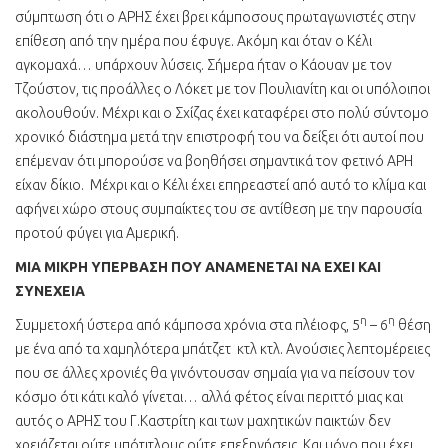
σύμπτωση ότι ο ΑΡΗΣ έχει βρει κάμποσους πρωταγωνιστές στην
επίθεση από την ημέρα που έφυγε. Ακόμη και όταν ο Κέλι
αγκομαχά… υπάρχουν λύσεις. Σήμερα ήταν ο Κάουαν με τον
Τζούστον, τις προάλλες ο Λόκετ με τον Πουλιανίτη και οι υπόλοιποι
ακολουθούν. Μέχρι και ο Σχίζας έχει καταφέρει στο πολύ σύντομο
χρονικό διάστημα μετά την επιστροφή του να δείξει ότι αυτοί που
επέμεναν ότι μπορούσε να βοηθήσει σημαντικά τον φετινό ΑΡΗ
είχαν δίκιο. Μέχρι και ο Κέλι έχει επηρεαστεί από αυτό το κλίμα και
αφήνει χώρο στους συμπαίκτες του σε αντίθεση με την παρουσία
προτού φύγει για Αμερική.
ΜΙΑ ΜΙΚΡΗ ΥΠΕΡΒΑΣΗ ΠΟΥ ΑΝΑΜΕΝΕΤΑΙ ΝΑ ΕΧΕΙ ΚΑΙ
ΣΥΝΕΧΕΙΑ
η
η
Συμμετοχή ύστερα από κάμποσα χρόνια στα πλέιοφς, 5
– 6
θέση
με ένα από τα χαμηλότερα μπάτζετ κτλ κτλ. Ανούσιες λεπτομέρειες
που σε άλλες χρονιές θα γινόντουσαν σημαία για να πείσουν τον
κόσμο ότι κάτι καλό γίνεται… αλλά φέτος είναι περιττό μιας και
αυτός ο ΑΡΗΣ του Γ.Καστρίτη και των μαχητικών παικτών δεν
χρειάζεται ούτε υπότιτλους ούτε επεξηγήσεις. Και μόνο που έχει