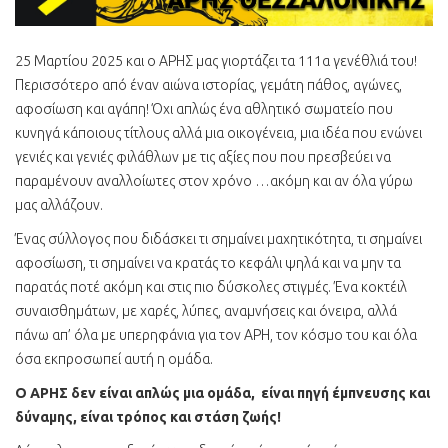
25 Μαρτίου 2025 και ο ΑΡΗΣ μας γιορτάζει τα 111α γενέθλιά του!
Περισσότερο από έναν αιώνα ιστορίας, γεμάτη πάθος, αγώνες,
αφοσίωση και αγάπη! Όχι απλώς ένα αθλητικό σωματείο που
κυνηγά κάποιους τίτλους αλλά μια οικογένεια, μια ιδέα που ενώνει
γενιές και γενιές φιλάθλων με τις αξίες που που πρεσβεύει να
παραμένουν αναλλοίωτες στον χρόνο …ακόμη και αν όλα γύρω
μας αλλάζουν.
Ένας σύλλογος που διδάσκει τι σημαίνει μαχητικότητα, τι σημαίνει
αφοσίωση, τι σημαίνει να κρατάς το κεφάλι ψηλά και να μην τα
παρατάς ποτέ ακόμη και στις πιο δύσκολες στιγμές. Ένα κοκτέιλ
συναισθημάτων, με χαρές, λύπες, αναμνήσεις και όνειρα, αλλά
πάνω απ’ όλα με υπερηφάνια για τον ΑΡΗ, τον κόσμο του και όλα
όσα εκπροσωπεί αυτή η ομάδα.
Ο ΑΡΗΣ δεν είναι απλώς μια ομάδα, είναι πηγή έμπνευσης και
δύναμης, είναι τρόπος και στάση ζωής!