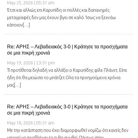
May 25, 2026 | 05:31 am
Έτσι και αλλιώς επι Καρυπίδη οι πολλές και δαπανηρές
μεταγραφές δεν μας έχουν βγει σε καλό. Ίσως να ξεχνάω
κάποιον[…]
Re: ΑΡΗΣ – Λεβαδειακός 3-0 | Κράτησε τα προσχήματα
σε μια πικρή χρονιά
May 19, 2026 | 23:31 pm
Τί προτίθεται δηλαδή να αλλάξει ο Καρυπίδης φίλε Πλάνετ; Είπε
ήδη ότι θα μειώσει το μπάτζετ.Ολα τα προηγούμενα χρόνια
μας[…]
Re: ΑΡΗΣ – Λεβαδειακός 3-0 | Κράτησε τα προσχήματα
σε μια πικρή χρονιά
May 18, 2026 | 05:31 am
Με την κατάσταση που έχει διαμορφωθεί νομίζω ότι κανείς δεν
μπορεί να προβλέψει το τι θα συμβεί. Πάντως στην