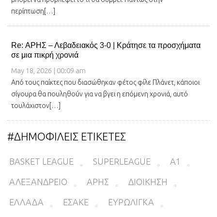
περίπτωση[…]
Re: ΑΡΗΣ – Λεβαδειακός 3-0 | Κράτησε τα προσχήματα
σε μια πικρή χρονιά
May 18, 2026 | 00:09 am
Από τους παίκτες που διασώθηκαν φέτος φίλε Πλάνετ, κάποιοι
σίγουρα θα πουληθούν για να βγει η επόμενη χρονιά, αυτό
τουλάχιστον[…]
#ΔΗΜΟΦΙΛΕΙΣ ΕΤΙΚΕΤΕΣ
BASKET LEAGUE
SUPERLEAGUE
Α1
ΑΛΕΞΑΝΔΡΕΙΟ
ΑΡΗΣ
ΔΙΟΙΚΗΣΗ
ΕΛΛΑΔΑ
ΕΣΑΚΕ
ΕΥΡΩΛΙΓΚΑ