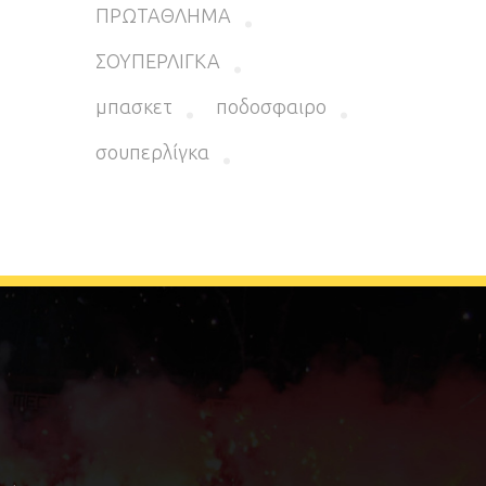
ΠΡΩΤΑΘΛΗΜΑ
ΣΟΥΠΕΡΛΙΓΚΑ
μπασκετ
ποδοσφαιρο
σουπερλίγκα