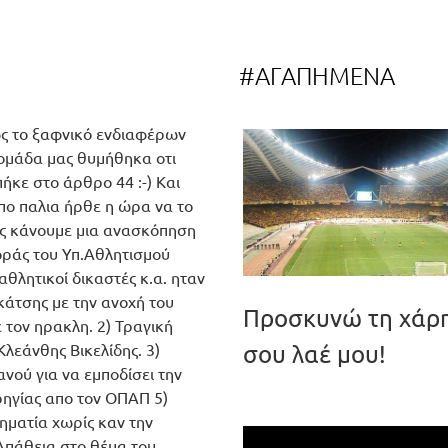
#ΑΓΑΠΗΜΕΝΑ
ως το ξαφνικό ενδιαφέρων
 ομάδα μας θυμήθηκα οτι
ήκε στο άρθρο 44 :-) Και
πο παλια ήρθε η ώρα να το
ς κάνουμε μια ανασκόπηση
οράς του Υπ.Αθλητισμού
αθλητικοί δικαστές κ.α. ηταν
κάτσης με την ανοχή του
Προσκυνώ τη χάρ
τον ηρακλη. 2) Τραγική
λεάνθης Βικελίδης. 3)
σου λαέ μου!
νού για να εμποδίσει την
ρηγίας απο τον ΟΠΑΠ 5)
ηματία χωρίς καν την
Απάθεια στο θέμα του