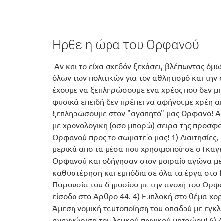
Ηρθε η ώρα του Ορφανού
Αν και το είχα σχεδόν ξεχάσει, βλέπωντας όμ
όλων των πολιτικών για τον αθλητισμό και την
έχουμε να ξεπληρώσουμε ενα χρέος που δεν μπ
φυσικά επειδή δεν πρέπει να αφήνουμε χρέη α
ξεπληρώσουμε στον "αγαπητό" μας Ορφανό! Α
με χρονολογικη (οσο μπορώ) σειρα της προσφ
Ορφανού προς το σωματείο μας! 1) Διαιτησίες, 
μερικά απο τα μέσα που χρησιμοποίησε ο Γκαγ
Ορφανού και οδήγησαν στον μοιραίο αγώνα με 
καθυστέρηση και εμπόδια σε όλα τα έργα στο Κ
Παρουσία του δημοσίου με την ανοχή του Ορφα
είσοδο στο Αρθρο 44. 4) Εμπλοκή στο θέμα χο
Άμεση νομική ταυτοποίηση του οπαδού με εγκλ
αναγνώριση του λευκού ποινικού μητρώου! 6) 