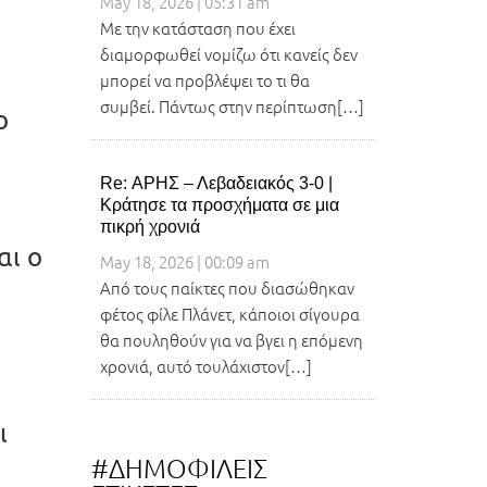
May 18, 2026 | 05:31 am
Με την κατάσταση που έχει
διαμορφωθεί νομίζω ότι κανείς δεν
μπορεί να προβλέψει το τι θα
συμβεί. Πάντως στην περίπτωση[…]
ο
Re: ΑΡΗΣ – Λεβαδειακός 3-0 |
Κράτησε τα προσχήματα σε μια
πικρή χρονιά
αι ο
May 18, 2026 | 00:09 am
Από τους παίκτες που διασώθηκαν
φέτος φίλε Πλάνετ, κάποιοι σίγουρα
θα πουληθούν για να βγει η επόμενη
χρονιά, αυτό τουλάχιστον[…]
ι
#ΔΗΜΟΦΙΛΕΙΣ