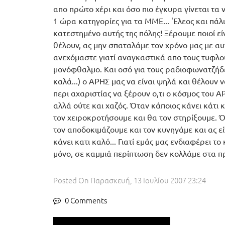
απο πρώτο χέρι και όσο πιο έγκυρα γίνεται τα 
1 ώρα κατηγορίες για τα ΜΜΕ... 'Ελεος και πάλι
κατεστημένο αυτής της πόλης! Ξέρουμε ποιοί εί
θέλουν, ας μην σπαταλάμε τον χρόνο μας με αυ
ανεχόμαστε γιατί αναγκαστικά απο τους τυφλο
μονόφθαλμο. Και οσό για τους ραδιοφωνατζήδε
καλά...) ο ΑΡΗΣ μας να είναι ψηλά και θέλουν
περι αχαριστίας να ξέρουν ο,τι ο κόσμος του Α
αλλά ούτε και χαζός. Όταν κάποιος κάνει κάτι 
τον χειροκροτήσουμε και θα τον στηρίξουμε. Ό
τον αποδοκιμάζουμε και τον κυνηγάμε και ας είν
κάνει κατι καλό... Γιατί εμάς μας ενδιαφέρει το
μόνο, σε καμμιά περίπτωση δεν κολλάμε στα π
Posted On
Παρασκευή, 13 Ιουλίου 2007 23:24
0 Comments