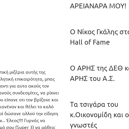
ΑΡΕΙΑΝΑΡΑ ΜΟΥ!
Ο Νίκος Γκάλης στ
Hall of Fame
Ο ΑΡΗΣ της ΔΕΘ κ
ική μιζέρια αυτής της
ΑΡΗΣ του Α.Σ.
λητική επικαιρότητα, μπας
αντι για αυτο ακούς τον
ανούς συνδεσμίτες, να ρίχνει
ου είπανε οτι τον βρίζανε και
Τα τσιγάρα του
 κανέναν και θέλει το καλό
οί δώσανε αλλού την είδηση
κ.Οικονομίδη και ο
... Έλεος!!!! Γυρνάς να
γνωστές
ό σου (Super 3) να μάθεις