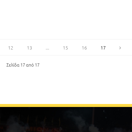
12
13
...
15
16
17
Σελίδα 17 από 17