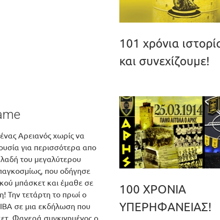
101 χρόνια ιστορί
και συνεχίζουμε!
Fame
 ένας Αρειανός χωρίς να
ρουσία για περισσότερα απο
ηλαδή του μεγαλύτερου
 παγκοσμίως, που οδήγησε
κού μπάσκετ και έμαθε σε
100 ΧΡΟΝΙΑ
η! Την τετάρτη το πρωί ο
ΥΠΕΡΗΦΑΝΕΙΑΣ!
 FIBA σε μια εκδήλωση που
κετ. Φανερά συγκινημένος ο