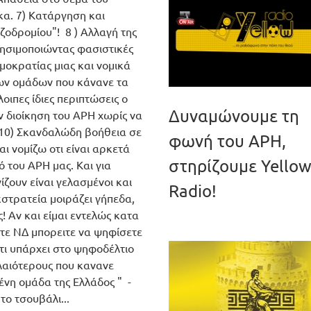
α. 7) Κατάργηση και
ζοδρομίου"! 8 ) Αλλαγή της
ησιμοποιώντας φασιστικές
μοκρατίας μιας και νομικά
λων ομάδων που κάνανε τα
οιπες ίδιες περιπτώσεις ο
Δυναμώνουμε τη
ν διοίκηση του ΑΡΗ χωρίς να
! 10) Σκανδαλώδη βοήθεια σε
φωνή του ΑΡΗ,
ι νομίζω οτι είναι αρκετά
στηρίζουμε Yello
 του ΑΡΗ μας. Και για
γίζουν είναι γελασμένοι και
Radio!
κστρατεία μοιράζει γήπεδα,
ς! Αν και είμαι εντελώς κατα
ετε ΝΔ μπορειτε να ψηφίσετε
οτι υπάρχει στο ψηφοδέλτιο
λαιότερους που κανανε
ένη ομάδα της Ελλάδος " -
το τσουβάλι...