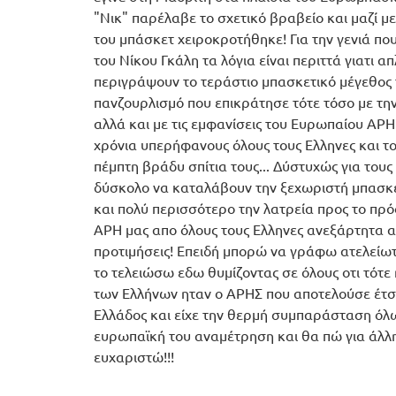
"Νικ" παρέλαβε το σχετικό βραβείο και μαζί μ
του μπάσκετ χειροκροτήθηκε! Για την γενιά πο
του Νίκου Γκάλη τα λόγια είναι περιττά γιατι 
περιγράψουν το τεράστιο μπασκετικό μέγεθος 
πανζουρλισμό που επικράτησε τότε τόσο με τη
αλλά και με τις εμφανίσεις του Ευρωπαίου ΑΡΗ
χρόνια υπερήφανους όλους τους Ελληνες και το
πέμπτη βράδυ σπίτια τους... Δύστυχώς για τους 
δύσκολο να καταλάβουν την ξεχωριστή μπασκε
και πολύ περισσότερο την λατρεία προς το πρό
ΑΡΗ μας απο όλους τους Ελληνες ανεξάρτητα απ
προτιμήσεις! Επειδή μπορώ να γράφω ατελείωτ
το τελειώσω εδω θυμίζοντας σε όλους οτι τότ
των Ελλήνων ηταν ο ΑΡΗΣ που αποτελούσε έτσι
Ελλάδος και είχε την θερμή συμπαράσταση όλ
ευρωπαϊκή του αναμέτρηση και θα πώ για άλλη
ευχαριστώ!!!