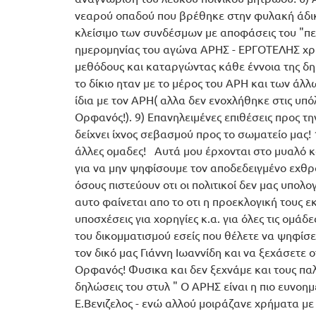
νεαρού οπαδού που βρέθηκε στην φυλακή άδικ
κλείσιμο των συνδέσμων με αποφάσεις του "πε
ημερομηνίας του αγώνα ΑΡΗΣ - ΕΡΓΟΤΕΛΗΣ χρ
μεθόδους και καταργώντας κάθε έννοια της δη
το δίκιο ηταν με το μέρος του ΑΡΗ και των άλ
ίδια με τον ΑΡΗ( αλλα δεν ενοχλήθηκε στις υπόλ
Ορφανός!). 9) Επανηλειμένες επιθέσεις προς τη
δείχνει ίχνος σεβασμού προς το σωματείο μας
άλλες ομαδες! Αυτά μου έρχονται στο μυαλό κα
για να μην ψηφίσουμε τον αποδεδειγμένο εχθρό
όσους πιστεύουν οτι οι πολιτικοί δεν μας υπολο
αυτο φαίνεται απο το οτι η προεκλογική τους ε
υποσχέσεις για χορηγίες κ.α. για όλες τις ομάδε
του δικομματισμού εσείς που θέλετε να ψηφίσ
τον δικό μας Γιάννη Ιωαννίδη και να ξεχάσετε 
Ορφανός! Φυσικα και δεν ξεχνάμε και τους πα
δηλώσεις του στυλ " Ο ΑΡΗΣ είναι η πιο ευνοημ
Ε.Βενιζελος - ενώ αλλού μοιράζανε χρήματα με 