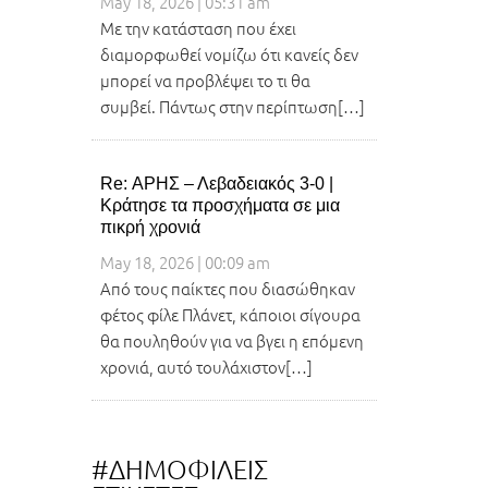
May 18, 2026 | 05:31 am
Με την κατάσταση που έχει
διαμορφωθεί νομίζω ότι κανείς δεν
μπορεί να προβλέψει το τι θα
συμβεί. Πάντως στην περίπτωση[…]
Re: ΑΡΗΣ – Λεβαδειακός 3-0 |
Κράτησε τα προσχήματα σε μια
πικρή χρονιά
May 18, 2026 | 00:09 am
Από τους παίκτες που διασώθηκαν
φέτος φίλε Πλάνετ, κάποιοι σίγουρα
θα πουληθούν για να βγει η επόμενη
χρονιά, αυτό τουλάχιστον[…]
#ΔΗΜΟΦΙΛΕΙΣ