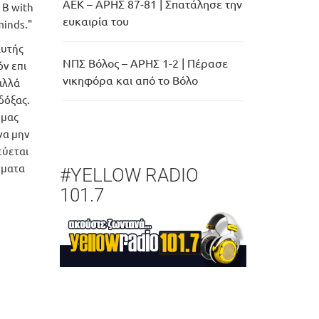
ΑΕΚ – ΑΡΗΣ 87-81 | Σπατάλησε την
 B with
ευκαιρία του
minds."
αυτής
ΝΠΣ Βόλος – ΑΡΗΣ 1-2 | Πέρασε
ν επι
νικηφόρα και από το Βόλο
αλλά
δόξας.
 μας
να μην
εύεται
γματα
#YELLOW RADIO
101.7