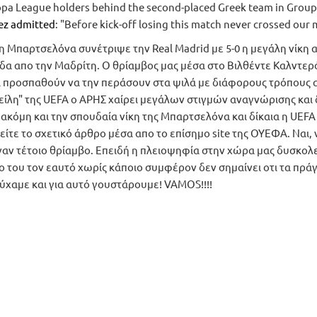
uropa League holders behind the second-placed Greek team in Group
ez admitted
: "Before kick-off losing this match never crossed our 
ico η Μπαρτσελόνα συνέτριψε την Real Madrid με 5-0 η μεγάλη νίκη 
δα απο την Μαδρίτη. Ο θρίαμβος μας μέσα στο Βιλθέντε Καλντερό
να προσπαθούν να την περάσουν στα ψιλά με διάφορους τρόπους 
είλη" της UEFA ο ΑΡΗΣ χαίρει μεγάλων στιγμών αναγνώρισης και 
ακόμη και την σπουδαία νίκη της Μπαρτσελόνα και δίκαια η UEFA
τε το σχετικό άρθρο μέσα απο το επίσημο site της ΟΥΕΦΑ. Ναι, 
ναν τέτοιο θρίαμβο. Επειδή η πλειοψηφία στην χώρα μας δυσκολ
ιο του τον εαυτό χωρίς κάποιο συμφέρον δεν σημαίνει οτι τα πρά
τύχαμε και για αυτό γουστάρουμε! VAMOS!!!!