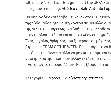
with a late Nikos Lazaridis goal – left the UEFA E
one game remaining.
Atlético captain Antonio Lóp
Για όποιον δεν κατάλαβε... τι και αν στο El Class
της εβδομάδος ήταν αυτή κόντρα σε μια άλλη ομά
της Ατλέτικο μπορεί ως ένα βαθμό στην Ελλάδα 
στον υπόλοιπο κόσμο και απο τα πλέον επίσημα "χ
Ένας μεγάλος θρίαμβος που ξεπέρασε σε μέγεθος 
έχρισε ώς TEAM OF THE WEEK! Εδώ μπορείτε να δεί
πετάμε στα σύννεφα αλλά να μην υποτιμάμε και έ
να χειροκροτήσει κάποιον άλλον εκτός απο τον ίδ
είναι όπως τα παρουσιάζουν. Εμείς ξέρουμε τι πε
Διάφορα
Διαβάστε περισσότερα...
Κατηγορία