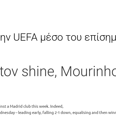
την UEFA μέσο του επίση
tov shine, Mourinh
inst a Madrid club this week. Indeed,
nesday – leading early, falling 2-1 down, equalising and then win