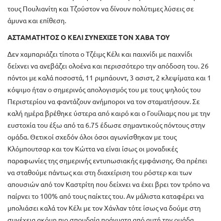
τους Πουλιανίτη και Τζούστον να δίνουν πολύτιμες λύσεις σε
άμυνα και επίθεση.
ΑΣΤΑΜΑΤΗΤΟΣ Ο ΚΕΛΙ ΣΥΝΕΧΙΣΕ ΤΟΝ ΧΑΒΑ ΤΟΥ
Δεν χαμπαριάζει τίποτα ο Τζέιμς Κέλι και παιχνίδι με παιχνίδι
δείχνει να ανεβάζει ολοένα και περισσότερο την απόδοση του. 26
πόντοι με καλά ποσοστά, 11 ριμπάουντ, 3 ασιστ, 2 κλεψίματα και 1
κόψιμο ήταν ο σημερινός απολογισμός του με τους ψηλούς του
Περιστερίου να φαντάζουν ανήμποροι να τον σταματήσουν. Σε
καλή ημέρα βρέθηκε ύστερα από καιρό και ο Γουίλιαμς που με την
ευστοχία του έξω από τα 6.75 έδωσε σημαντικούς πόντους στην
ομάδα. Θετικοί σχεδόν όλοι όσοι αγωνίσθηκαν με τους
Κλόμπουτσαρ και τον Κώττα να είναι ίσως οι μοναδικές
παραφωνίες της σημερινής εντυπωσιακής εμφάνισης. Θα πρέπει
να σταθούμε πάντως και στη διαχείριση του ρόστερ και των
απουσιών από τον Καστρίτη που δείχνει να έχει βρει τον τρόπο να
παίρνει το 100% από τους παίκτες του. Αν μάλιστα καταφέρει να
μπολιάσει καλά τον Κέλι με τον Χάνλαν τότε ίσως να δούμε στη
συνέχεια ακόμη πιο σπουδαία πράγματα από αυτή την ομάδα.