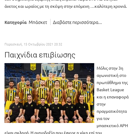
άνετος και ωραίος με τη σκέψη στην επόμενη …καλύτερη χρονιά.
Μπάσκετ
Διαβάστε περισσότερα...
Κατηγορία
Παρασκευή, 15 Οκτωβρίου 2021 20:32
Παιχνίδια επιβίωσης
Μόλις στην 3η
αγωνιστική στο
πρωτάθλημα της
Basket League
και η επαναφορά
στην
πραγματικότητα
για τον
μπασκετικό ΑΡΗ
είναι σκληρή. Η αισιοδοξία που έφερε η νίκη επί του