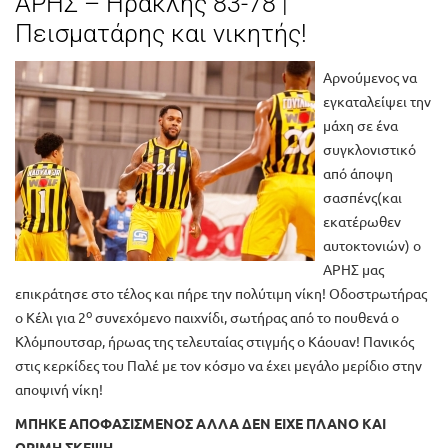
ΑΡΗΣ – Ηρακλής 83-78 |
Πεισματάρης και νικητής!
Αρνούμενος να
εγκαταλείψει την
μάχη σε ένα
συγκλονιστικό
από άποψη
σασπένς(και
εκατέρωθεν
αυτοκτονιών) ο
ΑΡΗΣ μας
επικράτησε στο τέλος και πήρε την πολύτιμη νίκη! Οδοστρωτήρας
ο
ο Κέλι για 2
συνεχόμενο παιχνίδι, σωτήρας από το πουθενά ο
Κλόμπουτσαρ, ήρωας της τελευταίας στιγμής ο Κάουαν! Πανικός
στις κερκίδες του Παλέ με τον κόσμο να έχει μεγάλο μερίδιο στην
αποψινή νίκη!
ΜΠΗΚΕ ΑΠΟΦΑΣΙΣΜΕΝΟΣ ΑΛΛΑ ΔΕΝ ΕΙΧΕ ΠΛΑΝΟ ΚΑΙ
ΩΡΙΜΗ ΣΚΕΨΗ