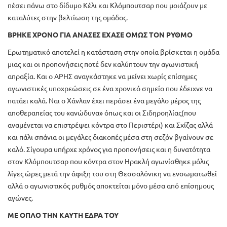
πέσει πάνω στο δίδυμο Κέλι και Κλόμπουτσαρ που μοιάζουν με
καταλύτες στην βελτίωση της ομάδος.
ΒΡΗΚΕ ΧΡΟΝΟ ΓΙΑ ΑΝΑΣΕΣ ΕΧΑΣΕ ΟΜΩΣ ΤΟΝ ΡΥΘΜΟ
Ερωτηματικό αποτελεί η κατάσταση στην οποία βρίσκεται η ομάδα
μιας και οι προπονήσεις ποτέ δεν καλύπτουν την αγωνιστική
απραξία. Και ο ΑΡΗΣ αναγκάστηκε να μείνει χωρίς επίσημες
αγωνιστικές υποχρεώσεις σε ένα χρονικό σημείο που έδειχνε να
πατάει καλά. Ναι ο Χάνλαν έχει περάσει ένα μεγάλο μέρος της
αποθεραπείας του «ανώδυνα» όπως και οι Σιδηροηλίας(που
αναμένεται να επιστρέψει κόντρα στο Περιστέρι) και Σχίζας αλλά
και πάλι σπάνια οι μεγάλες διακοπές μέσα στη σεζόν βγαίνουν σε
καλό. Σίγουρα υπήρχε χρόνος για προπονήσεις και η δυνατότητα
στον Κλόμπουτσαρ που κόντρα στον Ηρακλή αγωνίσθηκε μόλις
λίγες ώρες μετά την άφιξη του στη Θεσσαλόνικη να ενσωματωθεί
αλλά ο αγωνιστικός ρυθμός αποκτείται μόνο μέσα από επίσημους
αγώνες.
ΜΕ ΟΠΛΟ ΤΗΝ ΚΑΥΤΗ ΕΔΡΑ ΤΟΥ