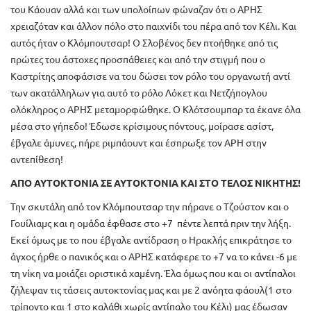
του Κάουαν αλλά και των υπολοίπων φώναζαν ότι ο ΑΡΗΣ
χρειαζόταν και άλλον πόλο στο παιχνίδι του πέρα από τον Κέλι. Και
αυτός ήταν ο Κλόμπουτσαρ! Ο Σλοβένος δεν πτοήθηκε από τις
πρώτες του άστοχες προσπάθειες και από την στιγμή που ο
Καστρίτης αποφάσισε να του δώσει τον ρόλο του οργανωτή αντί
των ακατάλληλων για αυτό το ρόλο Λόκετ και Νετζήπογλου
ολόκληρος ο ΑΡΗΣ μεταμορφώθηκε. Ο Κλότσουμπαρ τα έκανε όλα
μέσα στο γήπεδο! Έδωσε κρίσιμους πόντους, μοίρασε ασίστ,
έβγαλε άμυνες, πήρε ριμπάουντ και έσπρωξε τον ΑΡΗ στην
αντεπίθεση!
ΑΠΟ ΑΥΤΟΚΤΟΝΙΑ ΣΕ ΑΥΤΟΚΤΟΝΙΑ ΚΑΙ ΣΤΟ ΤΕΛΟΣ ΝΙΚΗΤΗΣ!
Την σκυτάλη από τον Κλόμπουτσαρ την πήρανε ο Τζούστον και ο
Γουίλιαμς και η ομάδα έφθασε στο +7 πέντε λεπτά πριν την λήξη.
Εκεί όμως με το που έβγαλε αντίδραση ο Ηρακλής επικράτησε το
άγχος ήρθε ο πανικός και ο ΑΡΗΣ κατάφερε το +7 να το κάνει -6 με
τη νίκη να μοιάζει οριστικά χαμένη. Έλα όμως που και οι αντίπαλοι
ζήλεψαν τις τάσεις αυτοκτονίας μας και με 2 ανόητα φάουλ(1 στο
τρίποντο και 1 στο καλάθι χωρίς αντίπαλο του Κέλι) μας έδωσαν