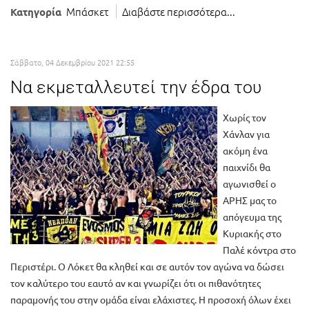
Μπάσκετ
Διαβάστε περισσότερα...
Κατηγορία
Σάββατο, 04 Δεκεμβρίου 2021 22:55
Να εκμεταλλευτεί την έδρα του
Χωρίς τον
Χάνλαν για
ακόμη ένα
παιχνίδι θα
αγωνισθεί ο
ΑΡΗΣ μας το
απόγευμα της
Κυριακής στο
Παλέ κόντρα στο
Περιστέρι. Ο Λόκετ θα κληθεί και σε αυτόν τον αγώνα να δώσει
τον καλύτερο του εαυτό αν και γνωρίζει ότι οι πιθανότητες
παραμονής του στην ομάδα είναι ελάχιστες. Η προσοχή όλων έχει