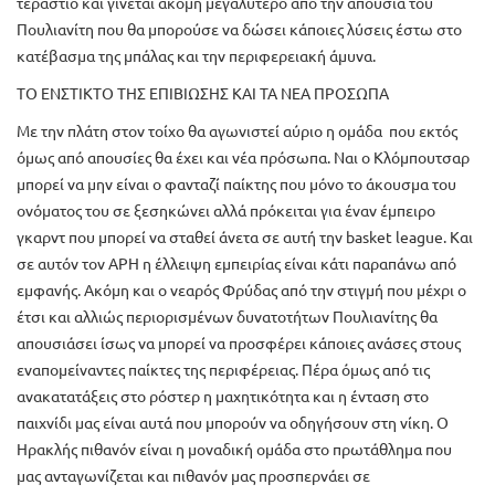
τεράστιο και γίνεται ακόμη μεγαλύτερο από την απουσία του
Πουλιανίτη που θα μπορούσε να δώσει κάποιες λύσεις έστω στο
κατέβασμα της μπάλας και την περιφερειακή άμυνα.
ΤΟ ΕΝΣΤΙΚΤΟ ΤΗΣ ΕΠΙΒΙΩΣΗΣ ΚΑΙ ΤΑ ΝΕΑ ΠΡΟΣΩΠΑ
Με την πλάτη στον τοίχο θα αγωνιστεί αύριο η ομάδα που εκτός
όμως από απουσίες θα έχει και νέα πρόσωπα. Ναι ο Κλόμπουτσαρ
μπορεί να μην είναι ο φανταζί παίκτης που μόνο το άκουσμα του
ονόματος του σε ξεσηκώνει αλλά πρόκειται για έναν έμπειρο
γκαρντ που μπορεί να σταθεί άνετα σε αυτή την basket league. Και
σε αυτόν τον ΑΡΗ η έλλειψη εμπειρίας είναι κάτι παραπάνω από
εμφανής. Ακόμη και ο νεαρός Φρύδας από την στιγμή που μέχρι ο
έτσι και αλλιώς περιορισμένων δυνατοτήτων Πουλιανίτης θα
απουσιάσει ίσως να μπορεί να προσφέρει κάποιες ανάσες στους
εναπομείναντες παίκτες της περιφέρειας. Πέρα όμως από τις
ανακατατάξεις στο ρόστερ η μαχητικότητα και η ένταση στο
παιχνίδι μας είναι αυτά που μπορούν να οδηγήσουν στη νίκη. Ο
Ηρακλής πιθανόν είναι η μοναδική ομάδα στο πρωτάθλημα που
μας ανταγωνίζεται και πιθανόν μας προσπερνάει σε