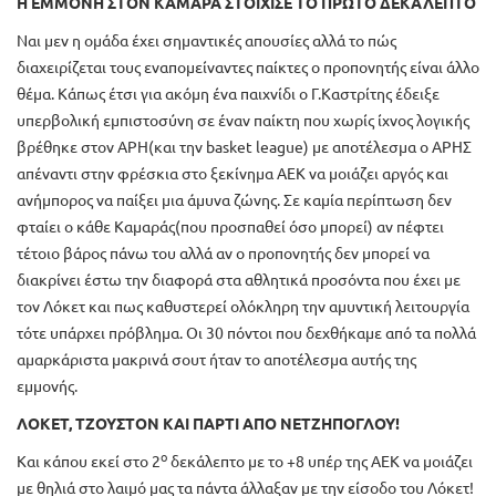
Η ΕΜΜΟΝΗ ΣΤΟΝ ΚΑΜΑΡΑ ΣΤΟΙΧΙΣΕ ΤΟ ΠΡΩΤΟ ΔΕΚΑΛΕΠΤΟ
Ναι μεν η ομάδα έχει σημαντικές απουσίες αλλά το πώς
διαχειρίζεται τους εναπομείναντες παίκτες ο προπονητής είναι άλλο
θέμα. Κάπως έτσι για ακόμη ένα παιχνίδι ο Γ.Καστρίτης έδειξε
υπερβολική εμπιστοσύνη σε έναν παίκτη που χωρίς ίχνος λογικής
βρέθηκε στον ΑΡΗ(και την basket league) με αποτέλεσμα ο ΑΡΗΣ
απέναντι στην φρέσκια στο ξεκίνημα ΑΕΚ να μοιάζει αργός και
ανήμπορος να παίξει μια άμυνα ζώνης. Σε καμία περίπτωση δεν
φταίει ο κάθε Καμαράς(που προσπαθεί όσο μπορεί) αν πέφτει
τέτοιο βάρος πάνω του αλλά αν ο προπονητής δεν μπορεί να
διακρίνει έστω την διαφορά στα αθλητικά προσόντα που έχει με
τον Λόκετ και πως καθυστερεί ολόκληρη την αμυντική λειτουργία
τότε υπάρχει πρόβλημα. Οι 30 πόντοι που δεχθήκαμε από τα πολλά
αμαρκάριστα μακρινά σουτ ήταν το αποτέλεσμα αυτής της
εμμονής.
ΛΟΚΕΤ, ΤΖΟΥΣΤΟΝ ΚΑΙ ΠΑΡΤΙ ΑΠΟ ΝΕΤΖΗΠΟΓΛΟΥ!
ο
Και κάπου εκεί στο 2
δεκάλεπτο με το +8 υπέρ της ΑΕΚ να μοιάζει
με θηλιά στο λαιμό μας τα πάντα άλλαξαν με την είσοδο του Λόκετ!