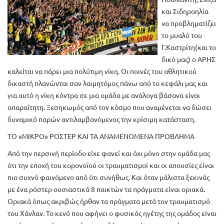
και Σιδηροηλία
να προβληματίζει
το μυαλό του
Γ.Καστρίτη(και το
δικό μας) ο ΑΡΗΣ
καλείται να πάρει μια πολύτιμη νίκη. Οι ποινές του αθλητικού
δικαστή πλανώνται σαν λαιμητόμος πάνω από το κεφάλι μας και
για αυτό η νίκη κόντρα σε μια ομάδα με ανάλογα βάσανα είναι
απαραίτητη. Ξεσηκωμός από τον κόσμο που αναμένεται να δώσει
δυναμικό παρών αντιλαμβανόμενος την κρίσιμη κατάσταση.
ΤΟ «ΜΙΚΡΟ» ΡΟΣΤΕΡ ΚΑΙ ΤΑ ΑΝΑΜΕΝΟΜΕΝΑ ΠΡΟΒΛΗΜΑ
Από την περσινή περίοδο είχε φανεί και όχι μόνο στην ομάδα μας
ότι την εποχή του κορονοϊού οι τραυματισμοί και οι απουσίες είναι
πιο συχνό φαινόμενο από ότι συνήθως. Και όταν μάλιστα ξεκινάς
με ένα ρόστερ ουσιαστικά 8 παικτών τα πράγματα είναι οριακά.
Οριακά όπως ακριβώς ήρθαν τα πράγματα μετά τον τραυματισμό
του Χάνλαν. Το κενό που αφήνει ο φυσικός ηγέτης της ομάδος είναι