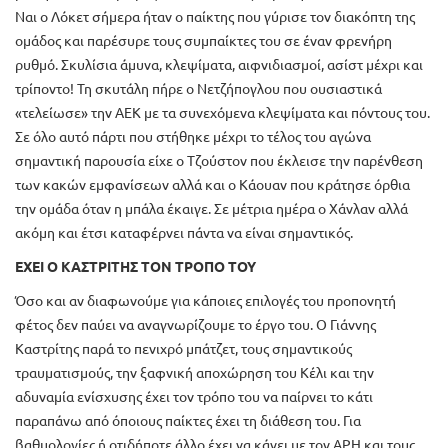
Ναι ο Λόκετ σήμερα ήταν ο παίκτης που γύρισε τον διακόπτη της
ομάδος και παρέσυρε τους συμπαίκτες του σε έναν φρενήρη
ρυθμό. Σκυλίσια άμυνα, κλεψίματα, αιφνιδιασμοί, ασίστ μέχρι και
τρίποντο! Τη σκυτάλη πήρε ο Νετζήπογλου που ουσιαστικά
«τελείωσε» την ΑΕΚ με τα συνεχόμενα κλεψίματα και πόντους του.
Σε όλο αυτό πάρτι που στήθηκε μέχρι το τέλος του αγώνα
σημαντική παρουσία είχε ο Τζούστον που έκλεισε την παρένθεση
των κακών εμφανίσεων αλλά και ο Κάουαν που κράτησε όρθια
την ομάδα όταν η μπάλα έκαιγε. Σε μέτρια ημέρα ο Χάνλαν αλλά
ακόμη και έτσι καταφέρνει πάντα να είναι σημαντικός.
ΕΧΕΙ Ο ΚΑΣΤΡΙΤΗΣ ΤΟΝ ΤΡΟΠΟ ΤΟΥ
Όσο και αν διαφωνούμε για κάποιες επιλογές του προπονητή
φέτος δεν παύει να αναγνωρίζουμε το έργο του. Ο Γιάννης
Καστρίτης παρά το πενιχρό μπάτζετ, τους σημαντικούς
τραυματισμούς, την ξαφνική αποχώρηση του Κέλι και την
αδυναμία ενίσχυσης έχει τον τρόπο του να παίρνει το κάτι
παραπάνω από όποιους παίκτες έχει τη διάθεση του. Για
βαθμολογίες ή οτιδήποτε άλλο έχει να κάνει με τον ΑΡΗ και τους