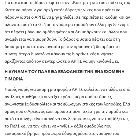
Για αυτό και το βάρος πέφτει στον Γ.Καστρίτη και τους παίκτες του
ώστε να πάρουν για αρχή εντός έδρας τις νίκες που πρέπει να
πάρουν ώστε ο ΑΡΗΣ να μην μπλέξει σε περιπέτειες, ακόμη και αν
πλανάται αυτό το -3. Ναι τα νούμερα τρομάζουν αλλά μην ξεχνάμε
ότι πέφτει μόνο μια ομάδα φέτος και ότι υπάρχουν και άλλοι που
αναμένεται να τιμωρηθούν. Το βάρος φυσικά πέφτει και στη
διοίκηση που σε συνεργασία με τον προπονητή θα πρέπει το
συντομότερο δυνατό να κάνουν τις διορθωτικές κινήσεις
αρχίζοντας από τον σέντερ ώστε ο ΑΡΗΣ να μην κινδυνέψει.
Η ΔΥΝΑΜΗ ΤΟΥ ΠΑΛΕ ΘΑ ΕΞΑΦΑΝΙΣΕΙ ΤΗΝ ΕΝΔΕΧΟΜΕΝΗ
ΤΙΜΩΡΙΑ
Νωρίς νωρίς για ακόμη μια φορά ο ΑΡΗΣ καλείται να παλέψει υπό
αντίξοες συνθήκες και να ξεπεράσει πέρα από τις όποιες
αγωνιστικές δυσκολίες και τις εξωαγωνιστικές τρικλοποδίες. Έλα
όμως που ο Αρειανός έχει αρρωστημένη σχέση με την ομάδα και
αυτό το κυνήγι είναι ικανό να τον ξεσηκώσει, να τον τραβήξει ως
το Παλέ και να τον κάνει να «πνίξει» κάθε ομαδούλα που
ευκαιριακά βρήκε πρόσφορο έδαφος μέσα στο ναυάγιο του