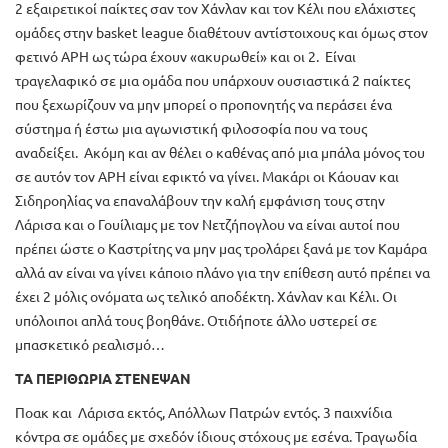
2 εξαιρετικοί παίκτες σαν τον Χάνλαν και τον Κέλι που ελάχιστες
ομάδες στην basket league διαθέτουν αντίστοιχους και όμως στον
φετινό ΑΡΗ ως τώρα έχουν «ακυρωθεί» και οι 2. Είναι
τραγελαφικό σε μια ομάδα που υπάρχουν ουσιαστικά 2 παίκτες
που ξεχωρίζουν να μην μπορεί ο προπονητής να περάσει ένα
σύστημα ή έστω μια αγωνιστική φιλοσοφία που να τους
αναδείξει. Ακόμη και αν θέλει ο καθένας από μια μπάλα μόνος του
σε αυτόν τον ΑΡΗ είναι εφικτό να γίνει. Μακάρι οι Κάουαν και
Σιδηροηλίας να επαναλάβουν την καλή εμφάνιση τους στην
Λάρισα και ο Γουίλιαμς με τον Νετζήπογλου να είναι αυτοί που
πρέπει ώστε ο Καστρίτης να μην μας τρολάρει ξανά με τον Καμάρα
αλλά αν είναι να γίνει κάποιο πλάνο για την επίθεση αυτό πρέπει να
έχει 2 μόλις ονόματα ως τελικό αποδέκτη. Χάνλαν και Κέλι. Οι
υπόλοιποι απλά τους βοηθάνε. Οτιδήποτε άλλο υστερεί σε
μπασκετικό ρεαλισμό…
ΤΑ ΠΕΡΙΘΩΡΙΑ ΣΤΕΝΕΨΑΝ
Ποακ και Λάρισα εκτός, Απόλλων Πατρών εντός. 3 παιχνίδια
κόντρα σε ομάδες με σχεδόν ίδιους στόχους με εσένα. Τραγωδία