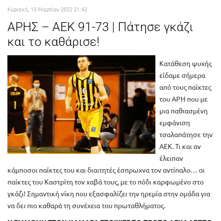
Κυριακή, 13 Μαρτίου 2022 21:42
ΑΡΗΣ – ΑΕΚ 91-73 | Πάτησε γκάζι
και το καθάρισε!
Κατάθεση ψυχής
είδαμε σήμερα
από τους παίκτες
του ΑΡΗ που με
μια παθιασμένη
εμφάνιση
τσαλαπάτησε την
ΑΕΚ. Τι και αν
έλειπαν
κάμποσοι παίκτες του και διαιτητές έσπρωχνα τον αντίπαλο… οι
παίκτες του Καστρίτη τον χαβά τους, με το πόδι καρφωμένο στο
γκάζι! Σημαντική νίκη που εξασφαλίζει την ηρεμία στην ομάδα για
να δει πιο καθαρά τη συνέχεια του πρωταθλήματος.