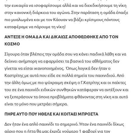
την ευκαιρία να ισοφαρίσουμε αλλά και να διεκδικήσουμε τη νίκη
στην κανονική διάρκεια του αγώνα. Στην παράταση η ομάδα έπαιξε
πιο μυαλωμένα και με τον Κάουαν να βάζει κρίσιμους πόντους
καταφέραμε να πάρουμε τη νίκη!
ΑΝΤΕΞΕ Η ΟΜΑΔΑ ΚΑΙ ΔΙΚΑΙΩΣ ΑΠΟΘΕΩΘΗΚΕ ΑΠΟ ΤΟΝ
ΚΟΣΜΟ
Σίγουρα όταν βλέπεις την ομάδα σου να κάνει παιδικά λάθη και να
δείχνει ανήμπορη να εφαρμόσει τα βασικά του αθλήματος δεν
γίνεται να είσαι ικανοποιημένος. Όπως λογικά δεν ήταν ο
Καστρίτης με αυτά που είδε σε πολλά σημεία του παιχνιδιού. Από
την άλλη όμως με πιο ψύχραιμη σκέψη ο Γ.Κατρίτης και οι παίκτες
του σε ένα παιχνίδι ειδικών συνθηκών κατάφεραν να αντέξουν και
να ξεπεράσουν τα όποια προβλήματα φθάνοντας στη νίκη και αυτό
είναι το μόνο που μετράει σήμερα.
ΠΗΡΕ ΑΥΤΟ ΠΟΥ ΗΘΕΛΕ ΚΑΙ ΚΟΙΤΑΕΙ ΜΠΡΟΣΤΑ
Δεν ήταν ένα απλό παιχνίδι το σημερινό. Ήταν ένα παιχνίδι δίχως
αύριο που η ήττα θα μας έχριζε νούμερο 1 φαβορί για τον