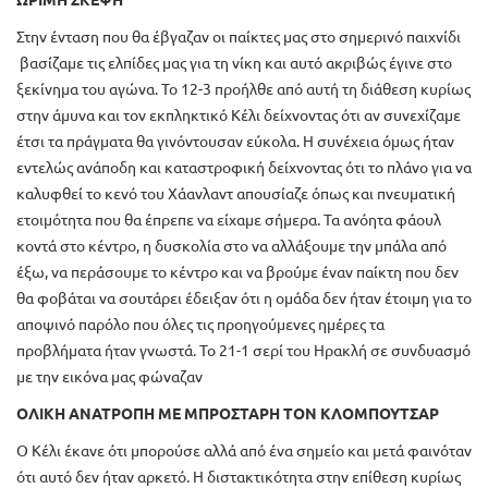
Στην ένταση που θα έβγαζαν οι παίκτες μας στο σημερινό παιχνίδι
βασίζαμε τις ελπίδες μας για τη νίκη και αυτό ακριβώς έγινε στο
ξεκίνημα του αγώνα. Το 12-3 προήλθε από αυτή τη διάθεση κυρίως
στην άμυνα και τον εκπληκτικό Κέλι δείχνοντας ότι αν συνεχίζαμε
έτσι τα πράγματα θα γινόντουσαν εύκολα. Η συνέχεια όμως ήταν
εντελώς ανάποδη και καταστροφική δείχνοντας ότι το πλάνο για να
καλυφθεί το κενό του Χάανλαντ απουσίαζε όπως και πνευματική
ετοιμότητα που θα έπρεπε να είχαμε σήμερα. Τα ανόητα φάουλ
κοντά στο κέντρο, η δυσκολία στο να αλλάξουμε την μπάλα από
έξω, να περάσουμε το κέντρο και να βρούμε έναν παίκτη που δεν
θα φοβάται να σουτάρει έδειξαν ότι η ομάδα δεν ήταν έτοιμη για το
αποψινό παρόλο που όλες τις προηγούμενες ημέρες τα
προβλήματα ήταν γνωστά. Το 21-1 σερί του Ηρακλή σε συνδυασμό
με την εικόνα μας φώναζαν
ΟΛΙΚΗ ΑΝΑΤΡΟΠΗ ΜΕ ΜΠΡΟΣΤΑΡΗ ΤΟΝ ΚΛΟΜΠΟΥΤΣΑΡ
Ο Κέλι έκανε ότι μπορούσε αλλά από ένα σημείο και μετά φαινόταν
ότι αυτό δεν ήταν αρκετό. Η διστακτικότητα στην επίθεση κυρίως