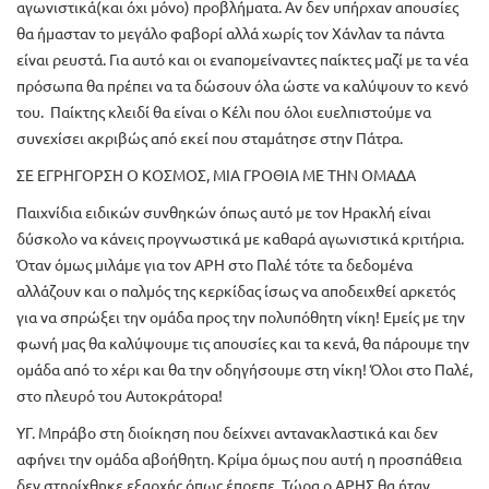
αγωνιστικά(και όχι μόνο) προβλήματα. Αν δεν υπήρχαν απουσίες
θα ήμασταν το μεγάλο φαβορί αλλά χωρίς τον Χάνλαν τα πάντα
είναι ρευστά. Για αυτό και οι εναπομείναντες παίκτες μαζί με τα νέα
πρόσωπα θα πρέπει να τα δώσουν όλα ώστε να καλύψουν το κενό
του. Παίκτης κλειδί θα είναι ο Κέλι που όλοι ευελπιστούμε να
συνεχίσει ακριβώς από εκεί που σταμάτησε στην Πάτρα.
ΣΕ ΕΓΡΗΓΟΡΣΗ Ο ΚΟΣΜΟΣ, ΜΙΑ ΓΡΟΘΙΑ ΜΕ ΤΗΝ ΟΜΑΔΑ
Παιχνίδια ειδικών συνθηκών όπως αυτό με τον Ηρακλή είναι
δύσκολο να κάνεις προγνωστικά με καθαρά αγωνιστικά κριτήρια.
Όταν όμως μιλάμε για τον ΑΡΗ στο Παλέ τότε τα δεδομένα
αλλάζουν και ο παλμός της κερκίδας ίσως να αποδειχθεί αρκετός
για να σπρώξει την ομάδα προς την πολυπόθητη νίκη! Εμείς με την
φωνή μας θα καλύψουμε τις απουσίες και τα κενά, θα πάρουμε την
ομάδα από το χέρι και θα την οδηγήσουμε στη νίκη! Όλοι στο Παλέ,
στο πλευρό του Αυτοκράτορα!
ΥΓ. Μπράβο στη διοίκηση που δείχνει αντανακλαστικά και δεν
αφήνει την ομάδα αβοήθητη. Κρίμα όμως που αυτή η προσπάθεια
δεν στηρίχθηκε εξαρχής όπως έπρεπε. Τώρα ο ΑΡΗΣ θα ήταν