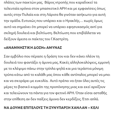
πλάτες των παικτών μας. Βάρος ντροπής που καραδοκεί τα
τελευταία χρόνια στον μπασκετικό ΑΡΗ και με εμφανίσεις όπως
αυτές στην Πυλαία και στη Λάρισα θα γινόταν ασήκωτο για αυτή
την ομάδα. Ευτυχώς που υπάρχει και ο Ηρακλής… χωρίς όμως
αυτό να σημαίνει ότι μπορεί να υπάρχει εφησυχασμός αντί για
σκληρή δουλειά και βελτίωση. Βελτίωση που επιβάλλεται να
δείξουν άμεσα οι παίκτες του Γ.Καστρίτη.
«ΑΝΑΜΝΗΣΤΙΚΗ ΔΟΣΗ» ΑΜΥΝΑΣ
Σαν εμβόλιο που πέρασε η δράση του και δεν κάνει πλέον τη
δουλειά του φαντάζει η άμυνα μας. Κακές αλληλοκαλύψεις, εμμονή
με το κλέψιμο πάνω στην τρίπλα ψηλά και μια τεράστια μόνιμη
τρύπα κάτω από το καλάθι μας όπου κάθε αντίπαλος μπορεί να μπει
και να σκοράρει με ευκολία. Αυτό πρέπει να ήταν όλες αυτές τις
μέρες το βασικό κομμάτι της προπόνησης μιας και εκεί αρχίζουν
και τελειώνουν τα πάντα για τον φετινό ΑΡΗ. Όταν είσαι ασταθής
στην επίθεση αν δεν παίξεις άμυνα δεν κερδίζεις. Έτσι απλά.
ΝΑ ΔΟΥΜΕ ΕΠΙΤΕΛΟΥΣ ΤΗ ΣΥΝΥΠΑΡΞΗ ΧΑΝΛΑΝ – ΚΕΛΙ