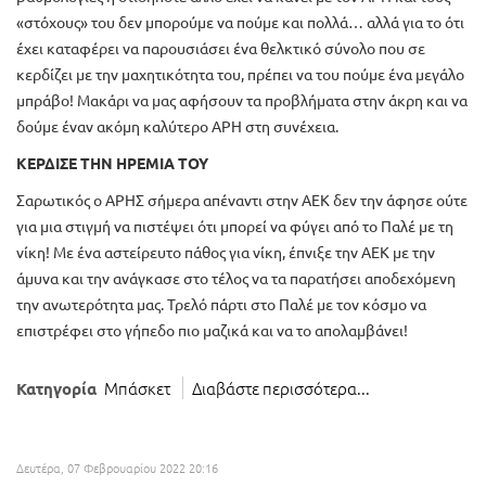
«στόχους» του δεν μπορούμε να πούμε και πολλά… αλλά για το ότι
έχει καταφέρει να παρουσιάσει ένα θελκτικό σύνολο που σε
κερδίζει με την μαχητικότητα του, πρέπει να του πούμε ένα μεγάλο
μπράβο! Μακάρι να μας αφήσουν τα προβλήματα στην άκρη και να
δούμε έναν ακόμη καλύτερο ΑΡΗ στη συνέχεια.
ΚΕΡΔΙΣΕ ΤΗΝ ΗΡΕΜΙΑ ΤΟΥ
Σαρωτικός ο ΑΡΗΣ σήμερα απέναντι στην ΑΕΚ δεν την άφησε ούτε
για μια στιγμή να πιστέψει ότι μπορεί να φύγει από το Παλέ με τη
νίκη! Με ένα αστείρευτο πάθος για νίκη, έπνιξε την ΑΕΚ με την
άμυνα και την ανάγκασε στο τέλος να τα παρατήσει αποδεχόμενη
την ανωτερότητα μας. Τρελό πάρτι στο Παλέ με τον κόσμο να
επιστρέφει στο γήπεδο πιο μαζικά και να το απολαμβάνει!
Μπάσκετ
Διαβάστε περισσότερα...
Κατηγορία
Δευτέρα, 07 Φεβρουαρίου 2022 20:16