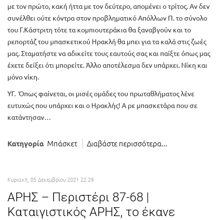
με τον πρώτο, κακή ήττα με τον δεύτερο, απομένει ο τρίτος. Αν δεν
συνέλθει ούτε κόντρα στον προβληματικό Απόλλων Π. το σύνολο
του Γ.Κάστριτη τότε τα κομπιουτεράκια θα ξαναβγούν και το
ρεπορτάζ του μπασκετικού Ηρακλή θα μπει για τα καλά στις ζωές
μας. Σταματήστε να αδικείτε τους εαυτούς σας και παίξτε όπως μας
έχετε δείξει ότι μπορείτε. Άλλο αποτέλεσμα δεν υπάρχει. Νίκη και
μόνο νίκη.
ΥΓ. Όπως φαίνεται, οι μισές ομάδες του πρωταθλήματος λένε
ευτυχώς που υπάρχει και ο Ηρακλής! Α ρε μπασκετάρα που σε
κατάντησαν…
Μπάσκετ
Διαβάστε περισσότερα...
Κατηγορία
Κυριακή, 05 Δεκεμβρίου 2021 22:29
ΑΡΗΣ – Περιστέρι 87-68 |
Καταιγιστικός ΑΡΗΣ, το έκανε