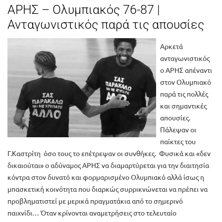
ΑΡΗΣ – Ολυμπιακός 76-87 |
Ανταγωνιστικός παρά τις απουσίες
Αρκετά
ανταγωνιστικός
ο ΑΡΗΣ απέναντι
στον Ολυμπιακό
παρά τις πολλές
και σημαντικές
απουσίες.
Πάλεψαν οι
παίκτες του
Γ.Καστρίτη όσο τους το επέτρεψαν οι συνθήκες. Φυσικά και «δεν
δικαιούται» ο αδύναμος ΑΡΗΣ να διαμαρτύρεται για την διαιτησία
κόντρα στον δυνατό και φορμαρισμένο Ολυμπιακό αλλά ίσως η
μπασκετική κοινότητα που διαρκώς συρρικνώνεται να πρέπει να
προβληματιστεί με μερικά πραγματάκια από το σημερινό
παιχνίδι… Όταν κρίνονται αναμετρήσεις στο τελευταίο