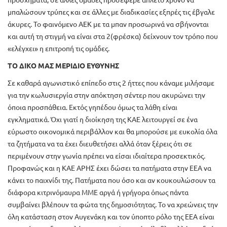
μπαλώσουν τρύπες και σε άλλες με διαδικασίες εξπρές τις έβγαλε
άκυρες. Το φαινόμενο ΑΕΚ με τα μπαν προσωρινά να σβήνονται
και αυτή τη στιγμή να είναι στα 2(φρέσκα) δείχνουν τον τρόπο που
«ελέγχει» η επιτροπή τις ομάδες.
ΤΟ ΔΙΚΟ ΜΑΣ ΜΕΡΙΔΙΟ ΕΥΘΥΝΗΣ
Σε καθαρά αγωνιστικό επίπεδο στις 2 ήττες που κάναμε μιλήσαμε
για την κωλυσιεργία στην απόκτηση σέντερ που ακυρώνει την
όποια προσπάθεια. Εκτός γηπέδου όμως τα λάθη είναι
εγκληματικά. Όχι γιατί η διοίκηση της ΚΑΕ λειτουργεί σε ένα
εύρωστο οικονομικά περιβάλλον και θα μπορούσε με ευκολία όλα
τα ζητήματα να τα έχει διευθετήσει αλλά όταν ξέρεις ότι σε
περιμένουν στην γωνία πρέπει να είσαι ιδιαίτερα προσεκτικός.
Προφανώς και η ΚΑΕ ΑΡΗΣ έχει δώσει τα πατήματα στην ΕΕΑ να
κάνει το παιχνίδι της. Πατήματα που όσο και αν κουκουλώσουν τα
διάφορα κιτρινόμαυρα ΜΜΕ αργά ή γρήγορα όπως πάντα
συμβαίνει βλέπουν τα φώτα της δημοσιότητας. Το να χρεώνεις την
όλη κατάσταση στον Αυγενάκη και τον ύποπτο ρόλο της ΕΕΑ είναι