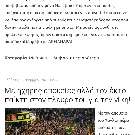
υποβιβασμό από τον μήνα Νοέμβριο. Υπήρχαν οι απουσίες,
υπήρχε αυτή η πίεση υπήρχε όμως και ένα καμίνι Παλέ που έδινε
και έπαιρνε ενέργεια από αυτούς τους πεισματάρηδες παίκτες που
δεν εγκατέλειπαν την μάχη με τίποτα. Με αυτές τις συνθήκες
ομάδα και κόσμος πήραν άριστα σήμερα και πλέον ξεφυσάμε πιο
αισιόδοξα! Μπράβο ρε ΑΡΕΙΑΝΑΡΑ!
Μπάσκετ
Διαβάστε περισσότερα...
Κατηγορία
Σάββατο, 13 Νοεμβρίου 2021 18:36
Με ηχηρές απουσίες αλλά τον έκτο
παίκτη στον πλευρό του για την νίκη!
Με την απουσία
του Χάνλαν πέρα
από αυτές των
Πουλιανίτη, Σχίζα