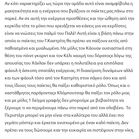
Αν κάτι χαρακτηρίζει ως τώρα την ομάδα αυτό είναι αναμφίβολα η
μαχητικότητα και η ενέργεια που βγάζουν οι παίκτες μας πάνω στο
παρκέ. Αν σε αυτή την ενέργεια προσθέσεις και την ώθηση από την
κερκίδα τότε το μόνο που χρειάζεται να κάνεις για να κερδίσεις
είναι να νιώσεις τον παλμό του Παλέ! Αυτή είναι η βάση πάνω στην
οποία οι παίκτες του Γ.Καστρίτη θα πρέπει να παίξουν εκτός από
παθιασμένα και μυαλωμένα. Με μόλις τον Κάουαν ουσιαστικά στη
θέση του πόιντ γκαρντ και τον Κέλι «αιχμή του δόρατος» λόγω της
απουσίας του Χάνλαν δεν υπάρχει η πολυτέλεια για επιπόλαια
φάουλ ή άσκοπη σπατάλη ενέργειας. Η διαχείριση δυνάμεων αλλά
και των φάουλ τόσο από τον Καστρίτη στον πάγκο όσο και από
τους ίδιους τους παίκτες θα παίξει καθοριστικό ρόλο. Όπως και ο
«αστάθμητος παράγοντας» Κλόμπουτσαρ θα παίξει τον ρόλο μιας
και με μόλις 1 δείγμα γραφής δεν μπορούμε με βεβαιότητα να
ξέρουμε τι να περιμένουμε πάνω στο παρκέ από τον σλοβένο. Το
Περιστέρι μπορεί να μην είναι στα καλύτερα του αλλά έχει πιο
γεμάτο ρόστερ και έρχεται ενισχυμένο με έναν καλό παίκτη. Δεν
πρέπει να τους δώσουμε καν την ευκαιρία να πιστέψουν στην νίκη.