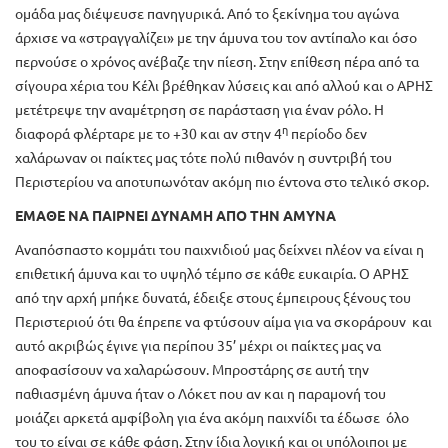
ομάδα μας διέψευσε πανηγυρικά. Από το ξεκίνημα του αγώνα
άρχισε να «στραγγαλίζει» με την άμυνα του τον αντίπαλο και όσο
περνούσε ο χρόνος ανέβαζε την πίεση. Στην επίθεση πέρα από τα
σίγουρα χέρια του Κέλι βρέθηκαν λύσεις και από αλλού και ο ΑΡΗΣ
μετέτρεψε την αναμέτρηση σε παράσταση για έναν ρόλο. Η
η
διαφορά φλέρταρε με το +30 και αν στην 4
περίοδο δεν
χαλάρωναν οι παίκτες μας τότε πολύ πιθανόν η συντριβή του
Περιστερίου να αποτυπωνόταν ακόμη πιο έντονα στο τελικό σκορ.
ΕΜΑΘΕ ΝΑ ΠΑΙΡΝΕΙ ΔΥΝΑΜΗ ΑΠΟ ΤΗΝ ΑΜΥΝΑ
Αναπόσπαστο κομμάτι του παιχνιδιού μας δείχνει πλέον να είναι η
επιθετική άμυνα και το υψηλό τέμπο σε κάθε ευκαιρία. Ο ΑΡΗΣ
από την αρχή μπήκε δυνατά, έδειξε στους έμπειρους ξένους του
Περιστεριού ότι θα έπρεπε να φτύσουν αίμα για να σκοράρουν και
αυτό ακριβώς έγινε για περίπου 35’ μέχρι οι παίκτες μας να
αποφασίσουν να χαλαρώσουν. Μπροστάρης σε αυτή την
παθιασμένη άμυνα ήταν ο Λόκετ που αν και η παραμονή του
μοιάζει αρκετά αμφίβολη για ένα ακόμη παιχνίδι τα έδωσε όλο
του το είναι σε κάθε φάση. Στην ίδια λογική και οι υπόλοιποι με