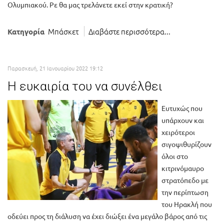
Ολυμπιακού. Ρε θα μας τρελάνετε εκεί στην κρατική?
Μπάσκετ
Διαβάστε περισσότερα...
Κατηγορία
Παρασκευή, 21 Ιανουαρίου 2022 19:12
Η ευκαιρία του να συνέλθει
Ευτυχώς που
υπάρχουν και
χειρότεροι
σιγοψιθυρίζουν
όλοι στο
κιτρινόμαυρο
στρατόπεδο με
την περίπτωση
του Ηρακλή που
οδεύει προς τη διάλυση να έχει διώξει ένα μεγάλο βάρος από τις