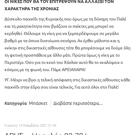
ΟΙ ΝΙΚΕΣ ΠΟΥ ΘΑ ΤΟΥ ΕΠΙΤΡΕΨΟΥΝ ΝΑ ΑΛΛΑΞΕΙ ΤΟΝ
ΧΑΡΑΚΤΗΡΑ ΤΗΣ ΧΡΟΝΙΑΣ
Δύσκολο παιχνίδι της Κυριακής που όμως με τη δύναμη του Παλέ
και τη μαχητικότητα που βγάζουν οι παίκτες μας μπορεί να
κερδηθεί. Θέλουμε τη νίκη για να ξεμπερδέψουμε σε μεγάλο
βαθμό με τα όποια δυσοίωνα σενάρια. Αν έρθει μάλιστα και η
«νίκη» στις δικαστικές αίθουσες τότε θα μπορέσουμε να δούμε όλη
τη φετινή προσπάθεια με άλλο μάτι. Πρώτα όμως η νίκη με το
Περιστέρι. Όσο για το κενό του Χάνλαν αυτό θα το «καλύψει» ο
κόσμος με τη φωνή του. Πάμε ΑΡΕΙΑΝΑΡΑ!
ΥΓ. Μέχρι να βγει η τελική απόφαση στις δικαστικές αίθουσες κάθε
παιχνίδι στην έδρα σου είναι τελικός. Για αυτό όλοι στο Παλέ!
Μπάσκετ
Διαβάστε περισσότερα...
Κατηγορία
Κυριακή, 14 Νοεμβρίου 2021 21:43