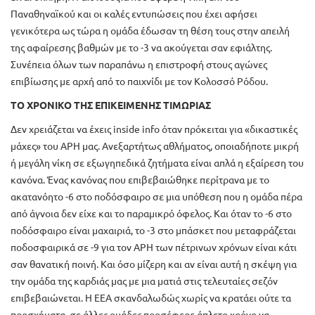
Παναθηναϊκού και οι καλές εντυπώσεις που έχει αφήσει
γενικότερα ως τώρα η ομάδα έδωσαν τη θέση τους στην απειλή
της αφαίρεσης βαθμών με το -3 να ακούγεται σαν εφιάλτης.
Συνέπεια όλων των παραπάνω η επιστροφή στους αγώνες
επιβίωσης με αρχή από το παιχνίδι με τον Κολοσσό Ρόδου.
ΤΟ ΧΡΟΝΙΚΟ ΤΗΣ ΕΠΙΚΕΙΜΕΝΗΣ ΤΙΜΩΡΙΑΣ
Δεν χρειάζεται να έχεις inside info όταν πρόκειται για «δικαστικές
μάχες» του ΑΡΗ μας. Ανεξαρτήτως αθλήματος, οποιαδήποτε μικρή
ή μεγάλη νίκη σε εξωγηπεδικά ζητήματα είναι απλά η εξαίρεση του
κανόνα. Ένας κανόνας που επιβεβαιώθηκε περίτρανα με το
ακατανόητο -6 στο ποδόσφαιρο σε μια υπόθεση που η ομάδα πέρα
από άγνοια δεν είχε και το παραμικρό όφελος. Και όταν το -6 στο
ποδόσφαιρο είναι μαχαιριά, το -3 στο μπάσκετ που μεταφράζεται
ποδοσφαιρικά σε -9 για τον ΑΡΗ των πέτρινων χρόνων είναι κάτι
σαν θανατική ποινή. Και όσο μίζερη και αν είναι αυτή η σκέψη για
την ομάδα της καρδιάς μας με μια ματιά στις τελευταίες σεζόν
επιβεβαιώνεται. Η ΕΕΑ σκανδαλωδώς χωρίς να κρατάει ούτε τα
προσχήματα, σε άλλες ομάδες προσέφερε άπλετο χρόνο να