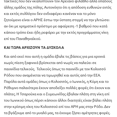
τακτικές που δεν «καλύπτουν» τον Αρειανό φίλαθλο αλλά οπαδούς
άλλης ομάδος της πόλης. Αυτονόητο ότι η απόδοση ευθυνών εντός
και εκτός συλλόγου δεν ενδιαφέρει κανέναν και το μόνο
ζητούμενο είναι ο ΑΡΗΣ έστω την ύστατη στιγμή να την γλιτώσει
αν όχι με χρηματικό πρόστιμο με αφαίρεση -1 βαθμού που κατά
κάποιο τρόπο έχει ήδη ρεφάρει με την εκτός προγράμματος νίκη
επί του Παναθηναϊκού.
ΚΑΙ ΤΩΡΑ ΑΡΧΙΖΟΥΝ ΤΑ ΔΥΣΚΟΛΑ
Και από εκεί που αυτή η ομάδα έβαλε τις βάσεις για μια χρονιά
χωρίς πίεση ξαφνικά βρίσκεται από νωρίς να παλεύει σε
παιχνίδια-τελικούς. Τελικούς όπως το παιχνίδι με τον Κολοσσό
Ρόδου που αναμένεται να τιμωρηθεί και αυτός από την ΕΕΑ.
Παρόλα αυτά ομάδες όπως ο Κολοσσός, ο Ιωνικός, η Κύμη και το
Ρέθυμνο παλαιότερα έχουν αποδείξει πολλές φορές ότι έχουν και
πλάτες. Η Τσαρούχα και ο Συμεωνίδης έβαλαν πλάτη στη νίκη επί
του Ιωνικού όπως πέρσι κάποιοι άλλοι διαιτητές είχαν βάλει πλάτη
στην κρίσιμη νίκη του Κολοσσού επί του ΑΡΗ μας στην Ρόδο. Δεν
τα βγάζουμε από το μυαλό μας, τα έχουμε ζήσει αμέτρητες φορές.