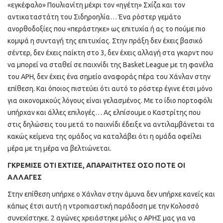
«εγκέφαλο» Πουλιανίτη μέχρι τον «ηγέτη» Σχίζα και τον
αντικαταστάτη του Σιδηροηλία… Ένα ρόστερ γεμάτο
ανορθοδοξίες που «περάστηκε» ως επιτυχία ή ας το πούμε πιο
κομψά η συνταγή της επιτυχίας. Στην πράξη δεν έχεις βασικό
σέντερ, δεν έχεις παίκτη στο 3, δεν έχεις αλλαγή στα γκαρντ που
να μπορεί να σταθεί σε παιχνίδι της Basket League με τη φανέλα
του ΑΡΗ, δεν έχεις ένα σημείο αναφοράς πέρα του Χάνλαν στην
επίθεση. Και όποιος πιστεύει ότι αυτό το ρόστερ έγινε έτσι μόνο
για οικονομικούς λόγους είναι γελασμένος. Με το ίδιο πορτοφόλι
υπήρχαν και άλλες επιλογές… Ας ελπίσουμε ο Καστρίτης που
στις δηλώσεις του μετά το παιχνίδι έδειξε να αντιλαμβάνεται τα
κακώς κείμενα της ομάδος να καταλάβει ότι η ομάδα οφείλει
μέρα με τη μέρα να βελτιώνεται.
ΓΚΡΕΜΙΣΕ ΟΤΙ ΕΧΤΙΣΕ, ΑΠΑΡΑΙΤΗΤΕΣ ΟΣΟ ΠΟΤΕ ΟΙ
ΑΛΛΑΓΕΣ
Στην επίθεση υπήρχε ο Χάνλαν στην άμυνα δεν υπήρχε κανείς και
κάπως έτσι αυτή η ντροπιαστική παράδοση με την Κολοσσό
συνεχίστηκε. 2 αγώνες χρειάστηκε μόλις ο ΑΡΗΣ μας για να