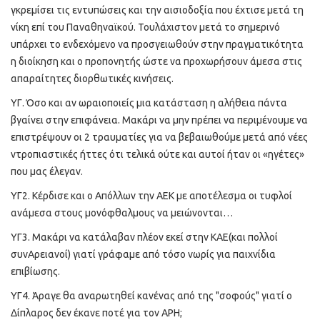
γκρεμίσει τις εντυπώσεις και την αισιοδοξία που έχτισε μετά τη
νίκη επί του Παναθηναϊκού. Τουλάχιστον μετά το σημερινό
υπάρχει το ενδεχόμενο να προσγειωθούν στην πραγματικότητα
η διοίκηση και ο προπονητής ώστε να προχωρήσουν άμεσα στις
απαραίτητες διορθωτικές κινήσεις.
ΥΓ. Όσο και αν ωραιοποιείς μια κατάσταση η αλήθεια πάντα
βγαίνει στην επιφάνεια. Μακάρι να μην πρέπει να περιμένουμε να
επιστρέψουν οι 2 τραυματίες για να βεβαιωθούμε μετά από νέες
ντροπιαστικές ήττες ότι τελικά ούτε και αυτοί ήταν οι «ηγέτες»
που μας έλεγαν.
ΥΓ2. Κέρδισε και ο Απόλλων την ΑΕΚ με αποτέλεσμα οι τυφλοί
ανάμεσα στους μονόφθαλμους να μειώνονται…
ΥΓ3. Μακάρι να κατάλαβαν πλέον εκεί στην ΚΑΕ(και πολλοί
συνΑρειανοί) γιατί γράφαμε από τόσο νωρίς για παιχνίδια
επιβίωσης.
ΥΓ4. Άραγε θα αναρωτηθεί κανένας από της "σοφούς" γιατί ο
Δίπλαρος δεν έκανε ποτέ για τον ΑΡΗ;