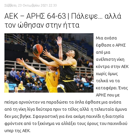
Σάββατο, 23 Οκτωβρίου 2021 22:33
ΑΕΚ – ΑΡΗΣ 64-63 | Πάλεψε… αλλά
τον ώθησαν στην ήττα
Μια ανάσα
έφθασε ο ΑΡΗΣ
από μια
ανέλπιστη νίκη
κόντρα στην ΑΕΚ
χωρίς όμως
τελικά να τα
καταφέρει. Ένας
ΑΡΗΣ που με
πείσμα αρνούνταν να παραδώσει τα όπλα έφθασε μια ανάσα
από τη νίκη λίγα δεύτερα πριν το τέλος αλλά η τελευταία άμυνα
δεν μας βγήκε. Σφαγιαστική για ένα ακόμη παιχνίδι η διαιτησία
φρόντισε από το ξεκίνημα να αλλάξει τους όρους του παιχνιδιού
υπερ της ΑΕΚ.