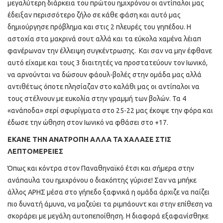
μεγαλύτερη διάρκεια του πρώτου ημιχρόνου οι αντίπαλοι μας
έδειξαν περισσότερο ζήλο σε κάθε φάση και αυτό μας
δημιούργησε πρόβλημα και στις 2 πλευρές του γηπέδου. Η
αστοχία στα μακρινά σουτ αλλά και τα εύκολα χαμένα λέιαπ
φανέρωναν την έλλειψη συγκέντρωσης. Και σαν να μην έφθανε
αυτό είχαμε και τους 3 διαιτητές να προστατεύουν τον Ιωνικό,
να αρνούνται να δώσουν φάουλ-βολές στην ομάδα μας αλλά
αντιθέτως όποτε πλησίαζαν στο καλάθι μας οι αντίπαλοι να
τους στέλνουν με ευκολία στην γραμμή των βολών. Τα 4
«ανάποδα» σερί σφυρίγματα στο 25-22 μας έκοψε την φόρα και
έδωσε την ώθηση στον Ιωνικό να φθάσει στο +17.
ΕΚΑΝΕ ΤΗΝ ΑΝΑΤΡΟΠΗ ΑΛΛΑ ΤΑ ΧΑΛΑΣΕ ΣΤΙΣ
ΛΕΠΤΟΜΕΡΕΙΕΣ
Όπως και κόντρα στον Παναθηναϊκό έτσι και σήμερα στην
ανάπαυλα του ημιχρόνου ο διακόπτης γύρισε! Σαν να μπήκε
άλλος ΑΡΗΣ μέσα στο γήπεδο ξαφνικά η ομάδα άρχιζε να παίζει
πιο δυνατή άμυνα, να μαζεύει τα ριμπάουντ και στην επίθεση να
σκοράρει με μεγάλη αυτοπεποίθηση. Η διαφορά εξαφανίσθηκε