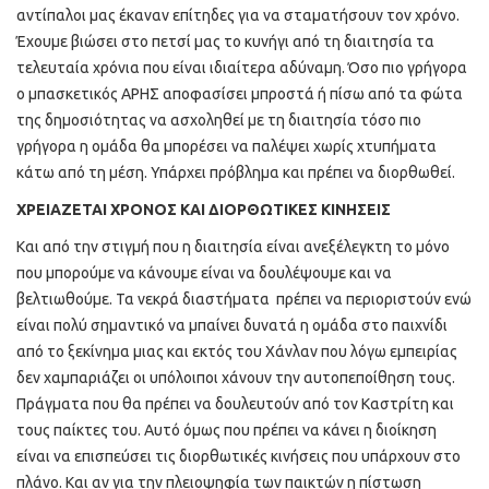
αντίπαλοι μας έκαναν επίτηδες για να σταματήσουν τον χρόνο.
Έχουμε βιώσει στο πετσί μας το κυνήγι από τη διαιτησία τα
τελευταία χρόνια που είναι ιδιαίτερα αδύναμη. Όσο πιο γρήγορα
ο μπασκετικός ΑΡΗΣ αποφασίσει μπροστά ή πίσω από τα φώτα
της δημοσιότητας να ασχοληθεί με τη διαιτησία τόσο πιο
γρήγορα η ομάδα θα μπορέσει να παλέψει χωρίς χτυπήματα
κάτω από τη μέση. Υπάρχει πρόβλημα και πρέπει να διορθωθεί.
ΧΡΕΙΑΖΕΤΑΙ ΧΡΟΝΟΣ ΚΑΙ ΔΙΟΡΘΩΤΙΚΕΣ ΚΙΝΗΣΕΙΣ
Και από την στιγμή που η διαιτησία είναι ανεξέλεγκτη το μόνο
που μπορούμε να κάνουμε είναι να δουλέψουμε και να
βελτιωθούμε. Τα νεκρά διαστήματα πρέπει να περιοριστούν ενώ
είναι πολύ σημαντικό να μπαίνει δυνατά η ομάδα στο παιχνίδι
από το ξεκίνημα μιας και εκτός του Χάνλαν που λόγω εμπειρίας
δεν χαμπαριάζει οι υπόλοιποι χάνουν την αυτοπεποίθηση τους.
Πράγματα που θα πρέπει να δουλευτούν από τον Καστρίτη και
τους παίκτες του. Αυτό όμως που πρέπει να κάνει η διοίκηση
είναι να επισπεύσει τις διορθωτικές κινήσεις που υπάρχουν στο
πλάνο. Και αν για την πλειοψηφία των παικτών η πίστωση