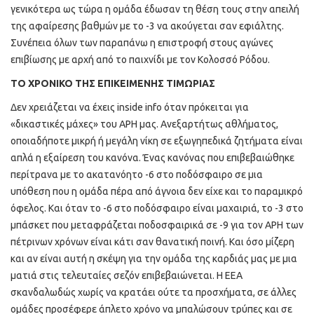
γενικότερα ως τώρα η ομάδα έδωσαν τη θέση τους στην απειλή
της αφαίρεσης βαθμών με το -3 να ακούγεται σαν εφιάλτης.
Συνέπεια όλων των παραπάνω η επιστροφή στους αγώνες
επιβίωσης με αρχή από το παιχνίδι με τον Κολοσσό Ρόδου.
ΤΟ ΧΡΟΝΙΚΟ ΤΗΣ ΕΠΙΚΕΙΜΕΝΗΣ ΤΙΜΩΡΙΑΣ
Δεν χρειάζεται να έχεις inside info όταν πρόκειται για
«δικαστικές μάχες» του ΑΡΗ μας. Ανεξαρτήτως αθλήματος,
οποιαδήποτε μικρή ή μεγάλη νίκη σε εξωγηπεδικά ζητήματα είναι
απλά η εξαίρεση του κανόνα. Ένας κανόνας που επιβεβαιώθηκε
περίτρανα με το ακατανόητο -6 στο ποδόσφαιρο σε μια
υπόθεση που η ομάδα πέρα από άγνοια δεν είχε και το παραμικρό
όφελος. Και όταν το -6 στο ποδόσφαιρο είναι μαχαιριά, το -3 στο
μπάσκετ που μεταφράζεται ποδοσφαιρικά σε -9 για τον ΑΡΗ των
πέτρινων χρόνων είναι κάτι σαν θανατική ποινή. Και όσο μίζερη
και αν είναι αυτή η σκέψη για την ομάδα της καρδιάς μας με μια
ματιά στις τελευταίες σεζόν επιβεβαιώνεται. Η ΕΕΑ
σκανδαλωδώς χωρίς να κρατάει ούτε τα προσχήματα, σε άλλες
ομάδες προσέφερε άπλετο χρόνο να μπαλώσουν τρύπες και σε