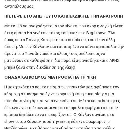
αντιπάλους μας.
ΠΙΣΤΕΨΕ ΣΤΟ ΑΠΙΣΤΕΥΤΟ ΚΑΙ ΔΙΕΚΔΙΚΗΣΕ ΤΗΝ ΑΝΑΤΡΟΠΗ
Με το -19 να αναγράφεται στον πίνακα του σκορ η λογική έλεγε
ότι η ομάδα θα γινόταν σάκος του μποξ στο Β ημίχρονο. Έλα
όμως που ο Γιάννης Καστρίτης και οι παίκτες του είχαν άλλη
άποψη. Με τον Χάνλααν εκστασιασμένο να κάνει σμπαράλια την
άμυνα του Παναθηναϊκό και όλους τους υπόλοιπους να
ματώνουν σε κάθε φάση η διαφορά εξαφανίσθηκε και ο ΑΡΗΣ
μπήκε ξανά στην διεκδίκηση της νίκης!
ΟΜΑΔΑ ΚΑΙ ΚΟΣΜΟΣ ΜΙΑ ΓΡΟΘΙΑ ΓΙΑ ΤΗ ΝΙΚΗ
Η μαχητικότητα και το πείσμα των παικτών μας αφύπνισε τον
κόσμο, η ατμόσφαιρα έγινε εκρηκτική και η ευκαιρία για μια
σπουδαία νίκη άρχισε να αχνοφαίνεται. Μέχρι και οι διαιτητές
ο
έδειχναν να τα έχουν χαμένα με τα σφαλτσφυρίγματα στο 4
κρίσιμο δεκάλεπτο να περιορίζονται. Ο Χάνλαν συνέχισε το
show του, ο Κάουαν παρά την πίεση έδειχνε ψύχραιμος, ο
Νετζήπογλου είχε θάρρος και «θράσος» σε όλο το παιχνίδι, ο