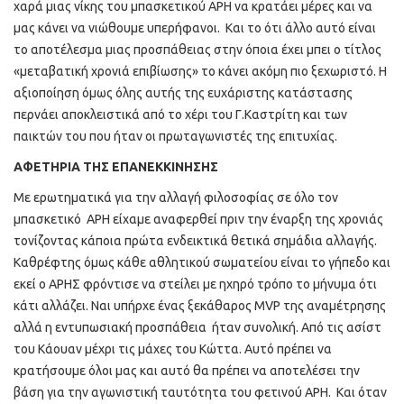
χαρά μιας νίκης του μπασκετικού ΑΡΗ να κρατάει μέρες και να
μας κάνει να νιώθουμε υπερήφανοι. Και το ότι άλλο αυτό είναι
το αποτέλεσμα μιας προσπάθειας στην όποια έχει μπει ο τίτλος
«μεταβατική χρονιά επιβίωσης» το κάνει ακόμη πιο ξεχωριστό. Η
αξιοποίηση όμως όλης αυτής της ευχάριστης κατάστασης
περνάει αποκλειστικά από το χέρι του Γ.Καστρίτη και των
παικτών του που ήταν οι πρωταγωνιστές της επιτυχίας.
ΑΦΕΤΗΡΙΑ ΤΗΣ ΕΠΑΝΕΚΚΙΝΗΣΗΣ
Με ερωτηματικά για την αλλαγή φιλοσοφίας σε όλο τον
μπασκετικό ΑΡΗ είχαμε αναφερθεί πριν την έναρξη της χρονιάς
τονίζοντας κάποια πρώτα ενδεικτικά θετικά σημάδια αλλαγής.
Καθρέφτης όμως κάθε αθλητικού σωματείου είναι το γήπεδο και
εκεί ο ΑΡΗΣ φρόντισε να στείλει με ηχηρό τρόπο το μήνυμα ότι
κάτι αλλάζει. Ναι υπήρχε ένας ξεκάθαρος MVP της αναμέτρησης
αλλά η εντυπωσιακή προσπάθεια ήταν συνολική. Από τις ασίστ
του Κάουαν μέχρι τις μάχες του Κώττα. Αυτό πρέπει να
κρατήσουμε όλοι μας και αυτό θα πρέπει να αποτελέσει την
βάση για την αγωνιστική ταυτότητα του φετινού ΑΡΗ. Και όταν