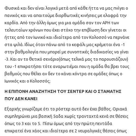
Φυσικά και δεν είναι λογικό μετά από κάθε ήττα να μας πνίγει ο
πανικός και να απαιτούμε διορθωτικές κινήσεις με ελαφρά την
καρδία. Από την άλλη όμως για μια ομάδα σαν τον ΑΡΗ των
τελευταίων χρόνων που έχει στόχο την επιβίωση δεν γίνεται οι
ήττες από τον Ιωνικό και ιδιαίτερα από τον Κολοσσό να περνάνε
στα ψιλά. Ιδίως όταν πάνω από το κεφάλι μας κρέμεται ένα -1
στην βαθμολογία που μπορεί με συνοπτικές διαδικασίες να γίνει
-3. Και αν το θετικό σενάριο(όπως τελικά μας το παρουσιάζουν)
του -1 επικρατήσει τότε αναρωτιέμαι που η ομάδα θα βρει τους
βαθμούς που θέλει αν δεν το κάνει κόντρα σε ομάδες όπως ο
Ιωνικός και ο Κολοσσός;
Η ΕΠΙΠΟΝΗ ΑΝΑΖΗΤΗΣΗ ΤΟΥ ΣΕΝΤΕΡ ΚΑΙ Ο ΣΤΑΜΑΤΗΣ
ΠΟΥ ΔΕΝ ΚΑΝΕΙ
Εξαρχής γνωρίζαμε ότι το ρόστερ αυτό δεν έχει βάθος. Οριακά
συμπληρώνει μια βασική 5αδα χωρίς τρανταχτά κενά σε θέσεις
όπως το 3 και το 5. Πίσω όμως από την πρώτη πεντάδα
επικρατεί ένα χάος και ιδιαίτερα σε 2 νευραλγικές θέσεις όπως