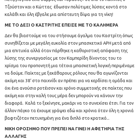
Τζούστον και ο Κώττας έδωσαν πολύτιμες λύσεις κοντά στο
καλάθι και όλη έβγαλε μια απίστευτη δίψα για τη νίκη!
ΜΕ ΤΟ ΔΕΞΙ Ο ΚΑΣΤΡΙΤΗΣ ΕΠΕΙΣΕ ΜΕ ΤΟ ΚΑΛΗΜΕΡΑ
Δεν θα βιαστούμε να του στήσουμε άγαλμα του Καστρίτη όπως
συνηθίζεται με μεγάλη ευκολία στον μπασκετικό ΑΡΗ μετά από
μια επιτυχία αλλά όταν πάρθηκε η καθοριστική απόφαση της
λύσης της συνεργασίας με τον Καμπερίδη δίνοντας του το
χρίσμα του προπονητή μια τέτοια μπασκετική λογική περιμέναμε
να δούμε. Παίκτες με ξεκάθαρους ρόλους που θα αγωνίζονται
ακόμη και 38’ στο παιχνίδι αν πρέπει για να κερδίσει η ομάδα και
όχι ένα ανούσιο ροτέισον και χρόνο συμμετοχής σε παίκτες που
ακόμη και στην καλή τους μέρα δεν μπορούν να κάνουν την
διαφορά. Καλά το ξεκίνησε, μακάρι να το συνεχίσει έτσι. Για τον
άλλον πάγκο τα έχουμε γράψει εδώ και χρόνια όταν όλη η χρονιά
βαφτιζόταν πετυχημένη για ένα διπλό στο κρατικό...
ΝΙΚΗ ΟΡΟΣΗΜΟ ΠΟΥ ΠΡΕΠΕΙ ΝΑ ΓΙΝΕΙ Η ΑΦΕΤΗΡΙΑ ΤΗΣ
ΑΛΛΑΓΗΣ