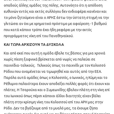
οπαδούς άλλης ομάδος της πόλης. Αυτονόητο ότι η απόδοση
ευθυνών εντός και εκτός συλλόγου δεν ενδιαφέρει κανέναν και
το μόνο ζητούμενο είναι ο ΑΡΗΣ έστω την ύστατη στιγμή να την
γλιτώσει αν όχι με χρηματικό πρόστιμο με αφαίρεση -1 βαθμού
που κατά κάποιο τρόπο έχει ήδη ρεφάρει με την εκτός
προγράμματος νίκη επί του Παναθηναϊκού.
ΚΑΙ ΤΩΡΑ ΑΡΧΙΖΟΥΝ ΤΑ ΔΥΣΚΟΛΑ
Και από εκεί που αυτή η ομάδα έβαλε τις βάσεις για μια χρονιά
χωρίς πίεση ξαφνικά βρίσκεται από νωρίς να παλεύει σε
παιχνίδια-τελικούς. Τελικούς όπως το παιχνίδι με τον Κολοσσό
Ρόδου που αναμένεται να τιμωρηθεί και αυτός από την ΕΕΑ.
Παρόλα αυτά ομάδες όπως ο Κολοσσός, ο Ιωνικός, η Κύμη και το
Ρέθυμνο παλαιότερα έχουν αποδείξει πολλές φορές ότι έχουν και
πλάτες. Η Τσαρούχα και ο Συμεωνίδης έβαλαν πλάτη στη νίκη επί
του Ιωνικού όπως πέρσι κάποιοι άλλοι διαιτητές είχαν βάλει
πλάτη στην κρίσιμη νίκη του Κολοσσού επί του ΑΡΗ μας στην
Ρόδο. Δεν τα βγάζουμε από το μυαλό μας, τα έχουμε ζήσει