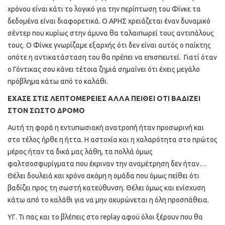
χρόνου είναι κάτι το λογικό για την περίπτωση του Φίνκε τα
δεδομένα είναι διαφορετικά. Ο ΑΡΗΣ χρειάζεται έναν δυναμικό
σέντερ που κυρίως στην άμυνα θα ταλαιπωρεί τους αντιπάλους
τους. Ο Φίνκε γνωρίζαμε εξαρχής ότι δεν είναι αυτός ο παίκτης
οπότε η αντικατάσταση του θα πρέπει να επισπευτεί. Γιατί όταν
ο Γόντικας σου κάνει τέτοια ζημιά σημαίνει ότι έχεις μεγάλο
πρόβλημα κάτω από το καλάθι.
ΕΧΑΣΕ ΣΤΙΣ ΛΕΠΤΟΜΕΡΕΙΕΣ ΑΛΛΑ ΠΕΙΘΕΙ ΟΤΙ ΒΑΔΙΖΕΙ
ΣΤΟΝ ΣΩΣΤΟ ΔΡΟΜΟ
Αυτή τη φορά η εντυπωσιακή ανατροπή ήταν προσωρινή και
στο τέλος ήρθε η ήττα. Η αστοχία και η χαλαρότητα στο πρώτος
μέρος ήταν τα δικά μας λάθη, τα πολλά όμως
φαλτσοσφυρίγματα που έκριναν την αναμέτρηση δεν ήταν…
Θέλει δουλειά και χρόνο ακόμη η ομάδα που όμως πείθει ότι
βαδίζει προς τη σωστή κατεύθυνση. Θέλει όμως και ενίσχυση
κάτω από το καλάθι για να μην ακυρώνεται η όλη προσπάθεια.
ΥΓ. Τι πας και το βλέπεις στο replay αφού όλοι ξέρουν που θα