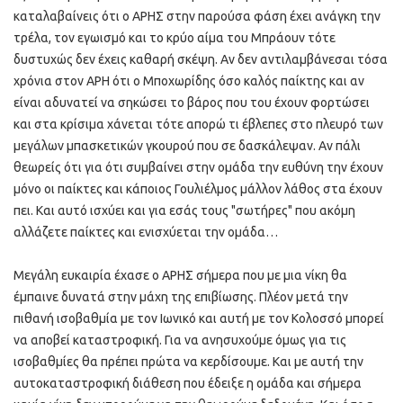
καταλαβαίνεις ότι ο ΑΡΗΣ στην παρούσα φάση έχει ανάγκη την
τρέλα, τον εγωισμό και το κρύο αίμα του Μπράουν τότε
δυστυχώς δεν έχεις καθαρή σκέψη. Αν δεν αντιλαμβάνεσαι τόσα
χρόνια στον ΑΡΗ ότι ο Μποχωρίδης όσο καλός παίκτης και αν
είναι αδυνατεί να σηκώσει το βάρος που του έχουν φορτώσει
και στα κρίσιμα χάνεται τότε απορώ τι έβλεπες στο πλευρό των
μεγάλων μπασκετικών γκουρού που σε δασκάλεψαν. Αν πάλι
θεωρείς ότι για ότι συμβαίνει στην ομάδα την ευθύνη την έχουν
μόνο οι παίκτες και κάποιος Γουλιέλμος μάλλον λάθος στα έχουν
πει. Και αυτό ισχύει και για εσάς τους "σωτήρες" που ακόμη
αλλάζετε παίκτες και ενισχύεται την ομάδα…
Μεγάλη ευκαιρία έχασε ο ΑΡΗΣ σήμερα που με μια νίκη θα
έμπαινε δυνατά στην μάχη της επιβίωσης. Πλέον μετά την
πιθανή ισοβαθμία με τον Ιωνικό και αυτή με τον Κολοσσό μπορεί
να αποβεί καταστροφική. Για να ανησυχούμε όμως για τις
ισοβαθμίες θα πρέπει πρώτα να κερδίσουμε. Και με αυτή την
αυτοκαταστροφική διάθεση που έδειξε η ομάδα και σήμερα