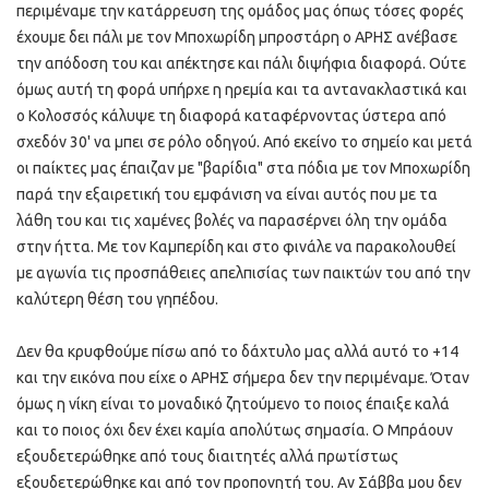
περιμέναμε την κατάρρευση της ομάδος μας όπως τόσες φορές
έχουμε δει πάλι με τον Μποχωρίδη μπροστάρη ο ΑΡΗΣ ανέβασε
την απόδοση του και απέκτησε και πάλι διψήφια διαφορά. Ούτε
όμως αυτή τη φορά υπήρχε η ηρεμία και τα αντανακλαστικά και
ο Κολοσσός κάλυψε τη διαφορά καταφέρνοντας ύστερα από
σχεδόν 30' να μπει σε ρόλο οδηγού. Από εκείνο το σημείο και μετά
οι παίκτες μας έπαιζαν με "βαρίδια" στα πόδια με τον Μποχωρίδη
παρά την εξαιρετική του εμφάνιση να είναι αυτός που με τα
λάθη του και τις χαμένες βολές να παρασέρνει όλη την ομάδα
στην ήττα. Με τον Καμπερίδη και στο φινάλε να παρακολουθεί
με αγωνία τις προσπάθειες απελπισίας των παικτών του από την
καλύτερη θέση του γηπέδου.
Δεν θα κρυφθούμε πίσω από το δάχτυλο μας αλλά αυτό το +14
και την εικόνα που είχε ο ΑΡΗΣ σήμερα δεν την περιμέναμε. Όταν
όμως η νίκη είναι το μοναδικό ζητούμενο το ποιος έπαιξε καλά
και το ποιος όχι δεν έχει καμία απολύτως σημασία. Ο Μπράουν
εξουδετερώθηκε από τους διαιτητές αλλά πρωτίστως
εξουδετερώθηκε και από τον προπονητή του. Αν Σάββα μου δεν