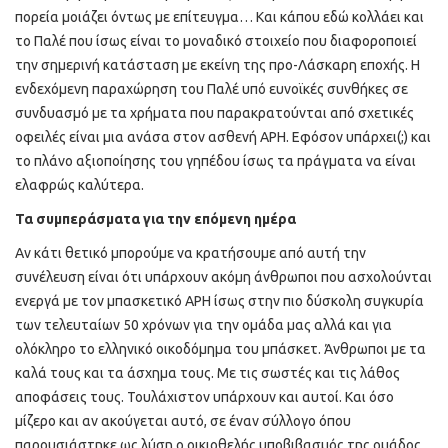
πορεία μοιάζει όντως με επίτευγμα… Και κάπου εδώ κολλάει και
το Παλέ που ίσως είναι το μοναδικό στοιχείο που διαφοροποιεί
την σημερινή κατάσταση με εκείνη της προ-Λάσκαρη εποχής. Η
ενδεχόμενη παραχώρηση του Παλέ υπό ευνοϊκές συνθήκες σε
συνδυασμό με τα χρήματα που παρακρατούνται από σχετικές
οφειλές είναι μια ανάσα στον ασθενή ΑΡΗ. Εφόσον υπάρχει(;) και
το πλάνο αξιοποίησης του γηπέδου ίσως τα πράγματα να είναι
ελαφρώς καλύτερα.
Τα συμπεράσματα για την επόμενη ημέρα
Αν κάτι θετικό μπορούμε να κρατήσουμε από αυτή την
συνέλευση είναι ότι υπάρχουν ακόμη άνθρωποι που ασχολούνται
ενεργά με τον μπασκετικό ΑΡΗ ίσως στην πιο δύσκολη συγκυρία
των τελευταίων 50 χρόνων για την ομάδα μας αλλά και για
ολόκληρο το ελληνικό οικοδόμημα του μπάσκετ. Άνθρωποι με τα
καλά τους και τα άσχημα τους. Με τις σωστές και τις λάθος
αποφάσεις τους. Τουλάχιστον υπάρχουν και αυτοί. Και όσο
μίζερο και αν ακούγεται αυτό, σε έναν σύλλογο όπου
παρουσιάστηκε ως λύση ο οικιοθελής υποβιβασμός της ομάδος