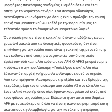
μορφή μιας παγκόσμιας πανδημίας. Η ομάδα έστω και έτσι
απέφυγε το χειρότερο σενάριο. Ένα σενάριο αδιανόητο,
ακατάληπτο και ανέφικτο για όσους έχουν προλάβει την χρυσή
εποχή του μπασκετικού ΑΡΗ αλλά με την παρουσία μας τα
τελευταία χρόνια το έχουμε κάνει υπαρκτό και λογικό…
Όσο εύκολη και αν είναι η κριτική από έναν οπαδό(όπως είναι ο
γραφών) μακριά από τις διοικητικές φουρτούνες δεν είναι
επικίνδυνη για την ομάδα όπως είναι η τακτική της μετατόπισης
των ευθυνών από τους πρωταγωνιστές των διοικητικών
εξελίξεων εδώ και πολλά χρόνια στον ΑΡΗ. Ο ΑΡΗΣ μπορεί να μην
κινδύνεψε στην προ Λάσκαρη – Γουλιέλμου εποχή αλλά όλα
έδειχναν ότι αργά ή γρήγορα θα φθάναμε σε αυτό το σημείο.
Από το υπερήφανο πλασάρισμα στην εξάδα και τον θρίαμβο της
τετράδας μέχρι τον αποκλεισμό από ομάδα Α2 στο κύπελλο και
έναν τελικό ντροπής όπου όλοι έφυγαν χαμογελαστοί εκτός από
τους φίλους της ομάδος μας. Ελάχιστα ήταν αυτά που θύμιζαν
ΑΡΗ με το χειρότερο από όλα να είναι η ικανοποίηση, η χαρά και η
ακατάπαυστη θριαμβολογία για την κατάκτηση επιμέρους