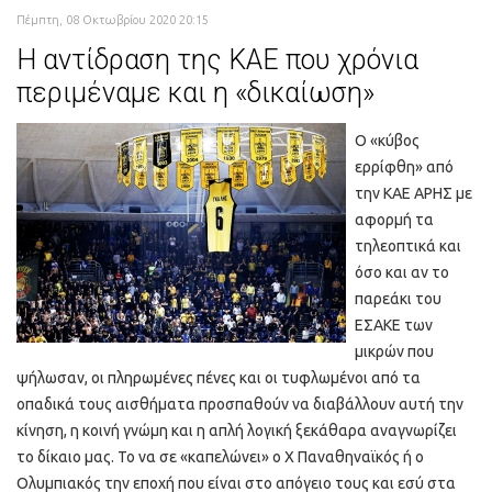
Πέμπτη, 08 Οκτωβρίου 2020 20:15
Η αντίδραση της ΚΑΕ που χρόνια
περιμέναμε και η «δικαίωση»
Ο «κύβος
ερρίφθη» από
την ΚΑΕ ΑΡΗΣ με
αφορμή τα
τηλεοπτικά και
όσο και αν το
παρεάκι του
ΕΣΑΚΕ των
μικρών που
ψήλωσαν, οι πληρωμένες πένες και οι τυφλωμένοι από τα
οπαδικά τους αισθήματα προσπαθούν να διαβάλλουν αυτή την
κίνηση, η κοινή γνώμη και η απλή λογική ξεκάθαρα αναγνωρίζει
το δίκαιο μας. Το να σε «καπελώνει» ο Χ Παναθηναϊκός ή ο
Ολυμπιακός την εποχή που είναι στο απόγειο τους και εσύ στα