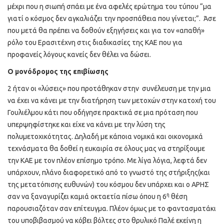
μέχρι που η σιωπή σπάει με ένα αφελές ερώτημα του τύπου “μα
γιατί ο κόσμος δεν αγκαλιάζει την προσπάθεια που γίνεται;”. Άσε
που μετά θα πρέπει να δοθούν εξηγήσεις και για τον «απαθή»
ρόλο του Ερασιτέχνη στις διαδικασίες της ΚΑΕ που για
προφανείς λόγους κανείς δεν θέλει να δώσει.
Ο μονόδρομος της επιβίωσης
2 ήταν οι «λύσεις» που προτάθηκαν στην συνέλευση με την μια
να έχει να κάνει με την διατήρηση των μετοχών στην κατοχή του
Γουλιέλμου κάτι που οδήγησε πρακτικά σε μια πρόταση που
υπερψηφίστηκε και είχε να κάνει με την λύση της
πολυμετοχικότητας. Δηλαδή με κάποια νομικά και οικονομικά
τεχνάσματα θα δοθεί η ευκαιρία σε όλους μας να στηρίξουμε
την ΚΑΕ με τον πλέον επίσημο τρόπο. Με λίγα λόγια, λεφτά δεν
υπάρχουν, πλάνο διαφορετικό από το γνωστό της στήριξης(και
της μετατόπισης ευθυνών) του κόσμου δεν υπάρχει και ο ΑΡΗΣ
η
σαν να ξαναγυρίζει καμιά οκταετία πίσω όπου η 6
θέση
παρουσιαζόταν σαν επίτευγμα. Πλέον όμως με το φαντασματάκι
του υποβιβασμού να κόβει βόλτες στο θρυλικό Παλέ εκείνη η