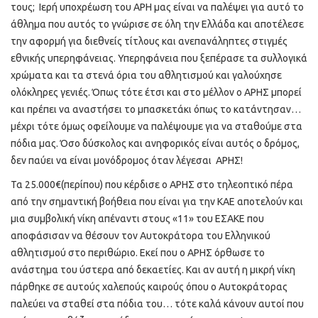
τους; Ιερή υποχρέωση του ΑΡΗ μας είναι να παλέψει για αυτό το
άθλημα που αυτός το γνώρισε σε όλη την Ελλάδα και αποτέλεσε
την αφορμή για διεθνείς τίτλους και ανεπανάληπτες στιγμές
εθνικής υπερηφάνειας. Υπερηφάνεια που ξεπέρασε τα συλλογικά
χρώματα και τα στενά όρια του αθλητισμού και γαλούχησε
ολόκληρες γενιές. Όπως τότε έτσι και στο μέλλον ο ΑΡΗΣ μπορεί
και πρέπει να αναστήσει το μπασκετάκι όπως το κατάντησαν…
μέχρι τότε όμως οφείλουμε να παλέψουμε για να σταθούμε στα
πόδια μας. Όσο δύσκολος και ανηφορικός είναι αυτός ο δρόμος,
δεν παύει να είναι μονόδρομος όταν λέγεσαι ΑΡΗΣ!
Τα 25.000€(περίπου) που κέρδισε ο ΑΡΗΣ στο τηλεοπτικό πέρα
από την σημαντική βοήθεια που είναι για την ΚΑΕ αποτελούν και
μια συμβολική νίκη απέναντι στους «11» του ΕΣΑΚΕ που
αποφάσισαν να θέσουν τον Αυτοκράτορα του Ελληνικού
αθλητισμού στο περιθώριο. Εκεί που ο ΑΡΗΣ όρθωσε το
ανάστημα του ύστερα από δεκαετίες. Και αν αυτή η μικρή νίκη
πάρθηκε σε αυτούς χαλεπούς καιρούς όπου ο Αυτοκράτορας
παλεύει να σταθεί στα πόδια του… τότε καλά κάνουν αυτοί που