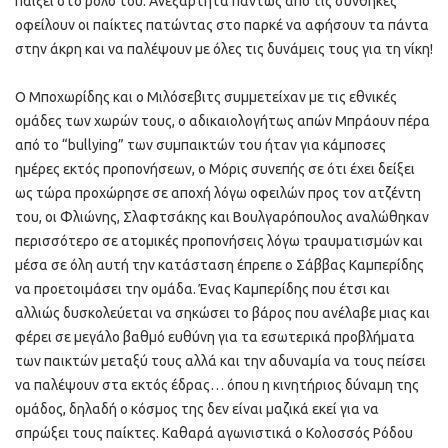
παίξει στο ρόλο του. Ανεξάρτητα πάντως από τις συνθήκες
οφείλουν οι παίκτες πατώντας στο παρκέ να αφήσουν τα πάντα
στην άκρη και να παλέψουν με όλες τις δυνάμεις τους για τη νίκη!
Ο Μποχωρίδης και ο Μιλόσεβιτς συμμετείχαν με τις εθνικές
ομάδες των χωρών τους, ο αδικαιολογήτως απών Μπράουν πέρα
από το “bullying” των συμπαικτών του ήταν για κάμποσες
ημέρες εκτός προπονήσεων, ο Μόρις συνεπής σε ότι έχει δείξει
ως τώρα προχώρησε σε αποχή λόγω οφειλών προς τον ατζέντη
του, οι Φλιώνης, Σλαφτσάκης και Βουλγαρόπουλος αναλώθηκαν
περισσότερο σε ατομικές προπονήσεις λόγω τραυματισμών και
μέσα σε όλη αυτή την κατάσταση έπρεπε ο Σάββας Καμπερίδης
να προετοιμάσει την ομάδα. Ένας Καμπερίδης που έτσι και
αλλιώς δυσκολεύεται να σηκώσει το βάρος που ανέλαβε μιας και
φέρει σε μεγάλο βαθμό ευθύνη για τα εσωτερικά προβλήματα
των παικτών μεταξύ τους αλλά και την αδυναμία να τους πείσει
να παλέψουν στα εκτός έδρας… όπου η κινητήριος δύναμη της
ομάδος, δηλαδή ο κόσμος της δεν είναι μαζικά εκεί για να
σπρώξει τους παίκτες. Καθαρά αγωνιστικά ο Κολοσσός Ρόδου