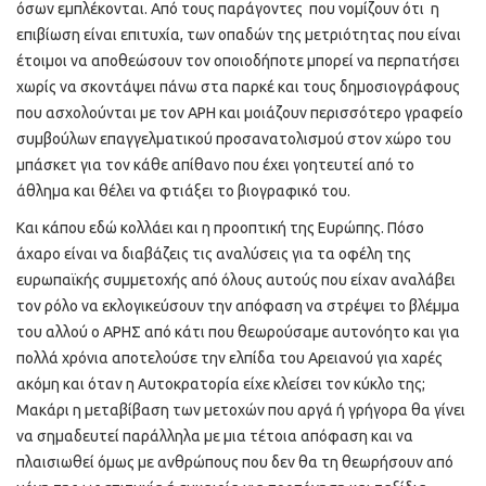
όσων εμπλέκονται. Από τους παράγοντες που νομίζουν ότι η
επιβίωση είναι επιτυχία, των οπαδών της μετριότητας που είναι
έτοιμοι να αποθεώσουν τον οποιοδήποτε μπορεί να περπατήσει
χωρίς να σκοντάψει πάνω στα παρκέ και τους δημοσιογράφους
που ασχολούνται με τον ΑΡΗ και μοιάζουν περισσότερο γραφείο
συμβούλων επαγγελματικού προσανατολισμού στον χώρο του
μπάσκετ για τον κάθε απίθανο που έχει γοητευτεί από το
άθλημα και θέλει να φτιάξει το βιογραφικό του.
Και κάπου εδώ κολλάει και η προοπτική της Ευρώπης. Πόσο
άχαρο είναι να διαβάζεις τις αναλύσεις για τα οφέλη της
ευρωπαϊκής συμμετοχής από όλους αυτούς που είχαν αναλάβει
τον ρόλο να εκλογικεύσουν την απόφαση να στρέψει το βλέμμα
του αλλού ο ΑΡΗΣ από κάτι που θεωρούσαμε αυτονόητο και για
πολλά χρόνια αποτελούσε την ελπίδα του Αρειανού για χαρές
ακόμη και όταν η Αυτοκρατορία είχε κλείσει τον κύκλο της;
Μακάρι η μεταβίβαση των μετοχών που αργά ή γρήγορα θα γίνει
να σημαδευτεί παράλληλα με μια τέτοια απόφαση και να
πλαισιωθεί όμως με ανθρώπους που δεν θα τη θεωρήσουν από