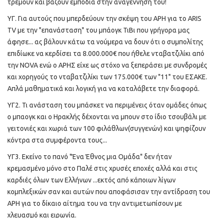
τρέμουν και βάζουν εμπόδια στην αναγέννηση του!
ΥΓ. Για αυτούς που μπερδεύουν την σκέψη του ΑΡΗ για το ARIS
TV με την "επανάσταση" του μπάογκ ΤιΒι που γρήγορα μας
άφησε... ας βάλουν κάτω τα νούμερα να δουν ότι ο συμπολίτης
επιδίωκε να κερδίσει τα 8.000.000€ που ήθελε νταβατζιλίκι από
την NOVA ενώ ο ΑΡΗΣ είχε ως στόχο να ξεπεράσει με συνδρομές
και χορηγούς το νταβατζιλίκι των 175.000€ των "11" του ΕΣΑΚΕ.
Απλά μαθηματικά και λογική για να καταλάβετε την διαφορά.
ΥΓ2. Τι ανάσταση του μπάσκετ να περιμένεις όταν ομάδες όπως
ο μπαογκ και ο Ηρακλής δέχονται να μπουν στο ίδιο τσουβάλι με
γειτονιές και χωριά των 100 φιλάθλων(συγγενών) και ψηφίζουν
κόντρα στα συμφέροντα τους...
ΥΓ3. Εκείνο το πανό "Ένα Έθνος μια Ομάδα" δεν ήταν
κρεμασμένο μόνο στο Παλέ στις χρυσές εποχές αλλά και στις
καρδιές όλων των Ελλήνων ...εκτός από κάποιων λίγων
κομπλεξικών σαν και αυτών που αποφάσισαν την αντίδραση του
ΑΡΗ για το δίκαιο αίτημα του να την αντιμετωπίσουν με
χλευασμό και ειρωνία.