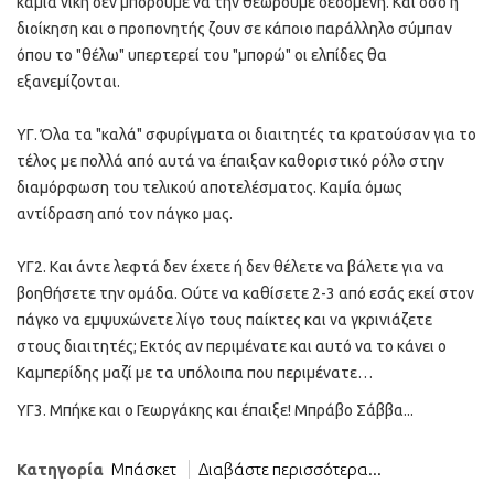
καμία νίκη δεν μπορούμε να την θεωρούμε δεδομένη. Και όσο η
διοίκηση και ο προπονητής ζουν σε κάποιο παράλληλο σύμπαν
όπου το "θέλω" υπερτερεί του "μπορώ" οι ελπίδες θα
εξανεμίζονται.
ΥΓ. Όλα τα "καλά" σφυρίγματα οι διαιτητές τα κρατούσαν για το
τέλος με πολλά από αυτά να έπαιξαν καθοριστικό ρόλο στην
διαμόρφωση του τελικού αποτελέσματος. Καμία όμως
αντίδραση από τον πάγκο μας.
ΥΓ2. Και άντε λεφτά δεν έχετε ή δεν θέλετε να βάλετε για να
βοηθήσετε την ομάδα. Ούτε να καθίσετε 2-3 από εσάς εκεί στον
πάγκο να εμψυχώνετε λίγο τους παίκτες και να γκρινιάζετε
στους διαιτητές; Εκτός αν περιμένατε και αυτό να το κάνει ο
Καμπερίδης μαζί με τα υπόλοιπα που περιμένατε…
ΥΓ3. Μπήκε και ο Γεωργάκης και έπαιξε! Μπράβο Σάββα...
Κατηγορία
Μπάσκετ
Διαβάστε περισσότερα...