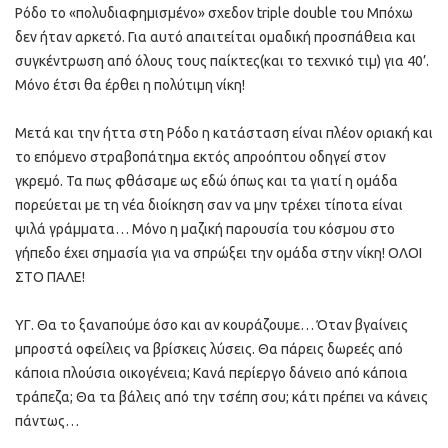
Ρόδο το «πολυδιαφημισμένο» σχεδον triple double του Μπόχω
δεν ήταν αρκετό. Για αυτό απαιτείται ομαδική προσπάθεια και
συγκέντρωση από όλους τους παίκτες(και το τεχνικό τιμ) για 40’.
Μόνο έτσι θα έρθει η πολύτιμη νίκη!
Μετά και την ήττα στη Ρόδο η κατάσταση είναι πλέον οριακή και
το επόμενο στραβοπάτημα εκτός απροόπτου οδηγεί στον
γκρεμό. Τα πως φθάσαμε ως εδώ όπως και τα γιατί η ομάδα
πορεύεται με τη νέα διοίκηση σαν να μην τρέχει τίποτα είναι
ψιλά γράμματα… Μόνο η μαζική παρουσία του κόσμου στο
γήπεδο έχει σημασία για να σπρώξει την ομάδα στην νίκη! ΟΛΟΙ
ΣΤΟ ΠΑΛΕ!
ΥΓ. Θα το ξαναπούμε όσο και αν κουράζουμε… Όταν βγαίνεις
μπροστά οφείλεις να βρίσκεις λύσεις. Θα πάρεις δωρεές από
κάποια πλούσια οικογένεια; Κανά περίεργο δάνειο από κάποια
τράπεζα; Θα τα βάλεις από την τσέπη σου; κάτι πρέπει να κάνεις
πάντως…