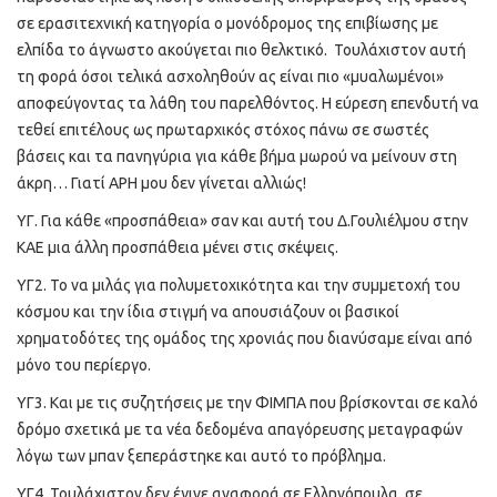
σε ερασιτεχνική κατηγορία ο μονόδρομος της επιβίωσης με
ελπίδα το άγνωστο ακούγεται πιο θελκτικό. Τουλάχιστον αυτή
τη φορά όσοι τελικά ασχοληθούν ας είναι πιο «μυαλωμένοι»
αποφεύγοντας τα λάθη του παρελθόντος. Η εύρεση επενδυτή να
τεθεί επιτέλους ως πρωταρχικός στόχος πάνω σε σωστές
βάσεις και τα πανηγύρια για κάθε βήμα μωρού να μείνουν στη
άκρη… Γιατί ΑΡΗ μου δεν γίνεται αλλιώς!
ΥΓ. Για κάθε «προσπάθεια» σαν και αυτή του Δ.Γουλιέλμου στην
ΚΑΕ μια άλλη προσπάθεια μένει στις σκέψεις.
ΥΓ2. Το να μιλάς για πολυμετοχικότητα και την συμμετοχή του
κόσμου και την ίδια στιγμή να απουσιάζουν οι βασικοί
χρηματοδότες της ομάδος της χρονιάς που διανύσαμε είναι από
μόνο του περίεργο.
ΥΓ3. Και με τις συζητήσεις με την ΦΙΜΠΑ που βρίσκονται σε καλό
δρόμο σχετικά με τα νέα δεδομένα απαγόρευσης μεταγραφών
λόγω των μπαν ξεπεράστηκε και αυτό το πρόβλημα.
ΥΓ4. Τουλάχιστον δεν έγινε αναφορά σε Ελληνόπουλα, σε