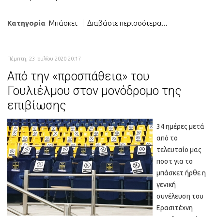
Κατηγορία
Μπάσκετ
Διαβάστε περισσότερα...
Πέμπτη, 23 Ιουλίου 2020 20:17
Από την «προσπάθεια» του
Γουλιέλμου στον μονόδρομο της
επιβίωσης
34 ημέρες μετά
από το
τελευταίο μας
ποστ για το
μπάσκετ ήρθε η
γενική
συνέλευση του
Ερασιτέχνη