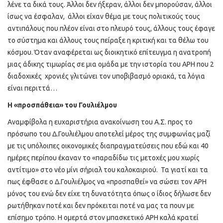
λένε τα δικά τους. Άλλοι δεν ήξεραν, άλλοι δεν μπορούσαν, άλλοι
ίσως να έσφαλαν, άλλοι είχαν θέμα με τους πολιτικούς τους
αντιπάλους που πλέον είναι στο πλευρό τους, άλλους τους έφαγε
το σύστημα και άλλους τους πείραξε η κριτική και τα θέλω του
κόσμου. Όταν αναφέρεται ως διοικητικό επίτευγμα η ανατροπή
μιας άδικης τιμωρίας σε μια ομάδα με την ιστορία του ΑΡΗ που 2
διαδοχικές χρονιές γλιτώνει τον υποβιβασμό οριακά, τα λόγια
είναι περιττά…
Η «προσπάθεια» του Γουλιέλμου
Αναμφίβολα η ευχαριστήρια ανακοίνωση του Α.Σ. προς το
πρόσωπο του Δ.Γουλιέλμου αποτελεί μέρος της συμφωνίας μαζί
με τις υπόλοιπες οικονομικές διαπραγματεύσεις που εδώ και 40
ημέρες περίπου έκαναν το «παραδίδω τις μετοχές μου χωρίς
αντίτιμο» στο νέο μίνι σήριαλ του καλοκαιριού. Τα γιατί και τα
πως έφθασε ο Δ.Γουλιέλμος να «προσπαθεί» να σώσει τον ΑΡΗ
μόνος του ενώ δεν είχε τη δυνατότητα όπως ο ίδιος δήλωσε δεν
ρωτήθηκαν ποτέ και δεν πρόκειται ποτέ να μας τα πουν με
επίσημο τρόπο. Η ομερτά στον μπασκετικό ΑΡΗ καλά κρατεί