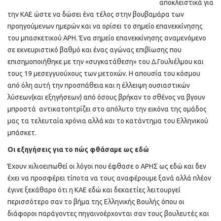
αποκλειστικά για
την ΚΑΕ ώστε να δώσει ένα τέλος στην βουβαμάρα των
προηγούμενων ημερών και να ορίσει το σημείο επανεκκίνησης
του μπασκετικού ΑΡΗ. Ένα σημείο επανεκκίνησης αναμενόμενο
σε εκνευριστικό βαθμό και ένας αγώνας επιβίωσης που
επισημοποιήθηκε με την «συγκατάθεση» του Δ.Γουλιέλμου και
τους 19 μεσεγγυούχους των μετοχών. Η απουσία του κόσμου
από όλη αυτή την προσπάθεια και η έλλειψη ουσιαστικών
λύσεων(και εξηγήσεων) από όσους βρήκαν το σθένος να βγουν
μπροστά αντικατοπτρίζει στο απόλυτο την εικόνα της ομάδος
μας τα τελευταία χρόνια αλλά και το κατάντημα του Ελληνικού
μπάσκετ.
Οι εξηγήσεις για το πώς φθάσαμε ως εδώ
Έχουν χιλιοειπωθεί οι λόγοι που έφθασε ο ΑΡΗΣ ως εδώ και δεν
έχει να προσφέρει τίποτα να τους αναφέρουμε ξανά αλλά πλέον
έγινε ξεκάθαρο ότι η ΚΑΕ εδώ και δεκαετίες λειτουργεί
περισσότερο σαν το βήμα της Ελληνικής Βουλής όπου οι
διάφοροι παράγοντες πηγαινοέρχονται σαν τους βουλευτές και