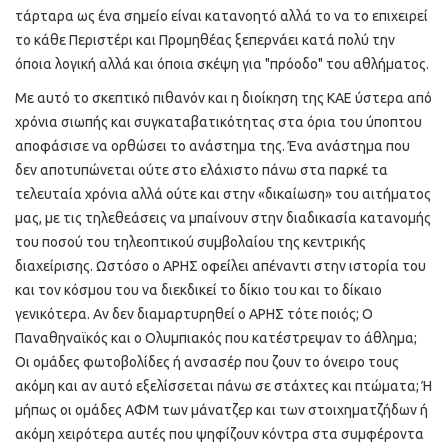
τάρταρα ως ένα σημείο είναι κατανοητό αλλά το να το επιχειρεί
το κάθε Περιστέρι και Προμηθέας ξεπερνάει κατά πολύ την
όποια λογική αλλά και όποια σκέψη για "πρόοδο" του αθλήματος.
Με αυτό το σκεπτικό πιθανόν και η διοίκηση της ΚΑΕ ύστερα από
χρόνια σιωπής και συγκαταβατικότητας στα όρια του ύποπτου
αποφάσισε να ορθώσει το ανάστημα της. Ένα ανάστημα που
δεν αποτυπώνεται ούτε στο ελάχιστο πάνω στα παρκέ τα
τελευταία χρόνια αλλά ούτε και στην «δικαίωση» του αιτήματος
μας, με τις τηλεθεάσεις να μπαίνουν στην διαδικασία κατανομής
του ποσού του τηλεοπτικού συμβολαίου της κεντρικής
διαχείρισης. Ωστόσο ο ΑΡΗΣ οφείλει απέναντι στην ιστορία του
και τον κόσμου του να διεκδικεί το δίκιο του και το δίκαιο
γενικότερα. Αν δεν διαμαρτυρηθεί ο ΑΡΗΣ τότε ποιός; Ο
Παναθηναϊκός και ο Ολυμπιακός που κατέστρεψαν το άθλημα;
Οι ομάδες φωτοβολίδες ή ανσασέρ που ζουν το όνειρο τους
ακόμη και αν αυτό εξελίσσεται πάνω σε στάχτες και πτώματα; Ή
μήπως οι ομάδες ΑΦΜ των μάνατζερ και των στοιχηματζήδων ή
ακόμη χειρότερα αυτές που ψηφίζουν κόντρα στα συμφέροντα