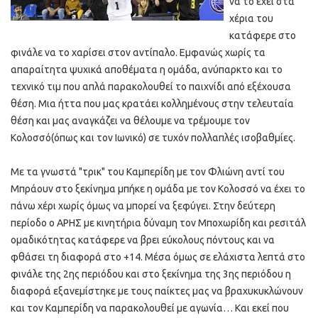
να το έχει στα
χέρια του
κατάφερε στο
φινάλε να το χαρίσει στον αντίπαλο. Εμφανώς χωρίς τα
απαραίτητα ψυχικά αποθέματα η ομάδα, ανύπαρκτο και το
τεχνικό τιμ που απλά παρακολουθεί το παιχνίδι από εξέχουσα
θέση. Μια ήττα που μας κρατάει κολλημένους στην τελευταία
θέση και μας αναγκάζει να θέλουμε να τρέμουμε τον
Κολοσσό(όπως και τον Ιωνικό) σε τυχόν πολλαπλές ισοβαθμίες.
Με τα γνωστά "τρικ" του Καμπερίδη με τον Φλιώνη αντί του
Μπράουν στο ξεκίνημα μπήκε η ομάδα με τον Κολοσσό να έχει το
πάνω χέρι χωρίς όμως να μπορεί να ξεφύγει. Στην δεύτερη
περίοδο ο ΑΡΗΣ με κινητήρια δύναμη τον Μποχωρίδη και ρεσιτάλ
ομαδικότητας κατάφερε να βρει εύκολους πόντους και να
φθάσει τη διαφορά στο +14. Μέσα όμως σε ελάχιστα λεπτά στο
φινάλε της 2ης περιόδου και στο ξεκίνημα της 3ης περιόδου η
διαφορά εξανεμίστηκε με τους παίκτες μας να βραχυκυκλώνουν
και τον Καμπερίδη να παρακολουθεί με αγωνία… Και εκεί που