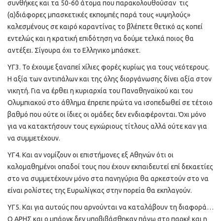
συνθήκες και τα 50-60 άτομα που παρακολουθούσαν τις
(α)διάφορες μπασκετικές εκπομπές παρά τους «υψηλούς»
καλεσμένους σε καιρό καραντίνας το βλέπετε θετικό ας κοπεί
εντελώς και η κρατική επιδότηση να δούμε τελικά ποιος θα
αντέξει. Σίγουρα όχι το Ελληνικο μπάσκετ.
ΥΓ3. Το έχουμε ξαναπεί χίλιες φορές κυρίως για τους νεότερους.
Η αξία των αντιπάλων και της όλης διοργάνωσης δίνει αξία στον
νικητή. Για να έρθει η κυριαρχία του Παναθηναϊκού και του
Ολυμπιακού στο άθλημα έπρεπε πρώτα να ισοπεδωθεί σε τέτοιο
βαθμό που ούτε οι ίδιες οι ομάδες δεν ενδιαφέρονται. Όχι μόνο
για να κατακτήσουν τους εγχώριους τίτλους αλλά ούτε καν για
να συμμετέχουν.
ΥΓ4. Και αν νομίζουν οι επιστήμονες εξ Αθηνών ότι οι
καλομαθημένοι οπαδοί τους που έχουν εκπαιδευτεί επί δεκαετίες
στο να συμμετέχουν μόνο στα πανηγύρια θα αρκεστούν στο να
είναι ρολίστες της Ευρωλίγκας στην πορεία θα εκπλαγούν.
ΥΓ5. Και για αυτούς που αρνούνται να καταλάβουν τη διαφορά…
Ο ΑΡΗΣ και ο μπάογκ δεν υποβιβάσθηκαν πάνω στο παρκέ και η