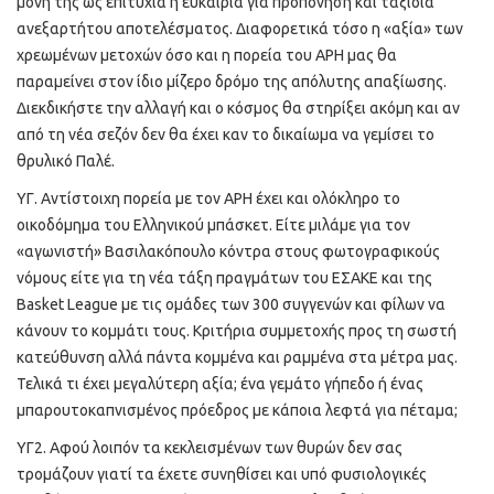
μόνη της ως επιτυχία ή ευκαιρία για προπόνηση και ταξίδια
ανεξαρτήτου αποτελέσματος. Διαφορετικά τόσο η «αξία» των
χρεωμένων μετοχών όσο και η πορεία του ΑΡΗ μας θα
παραμείνει στον ίδιο μίζερο δρόμο της απόλυτης απαξίωσης.
Διεκδικήστε την αλλαγή και ο κόσμος θα στηρίξει ακόμη και αν
από τη νέα σεζόν δεν θα έχει καν το δικαίωμα να γεμίσει το
θρυλικό Παλέ.
ΥΓ. Αντίστοιχη πορεία με τον ΑΡΗ έχει και ολόκληρο το
οικοδόμημα του Ελληνικού μπάσκετ. Είτε μιλάμε για τον
«αγωνιστή» Βασιλακόπουλο κόντρα στους φωτογραφικούς
νόμους είτε για τη νέα τάξη πραγμάτων του ΕΣΑΚΕ και της
Basket League με τις ομάδες των 300 συγγενών και φίλων να
κάνουν το κομμάτι τους. Κριτήρια συμμετοχής προς τη σωστή
κατεύθυνση αλλά πάντα κομμένα και ραμμένα στα μέτρα μας.
Τελικά τι έχει μεγαλύτερη αξία; ένα γεμάτο γήπεδο ή ένας
μπαρουτοκαπνισμένος πρόεδρος με κάποια λεφτά για πέταμα;
ΥΓ2. Αφού λοιπόν τα κεκλεισμένων των θυρών δεν σας
τρομάζουν γιατί τα έχετε συνηθίσει και υπό φυσιολογικές