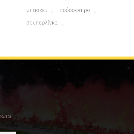
μπασκετ
ποδοσφαιρο
σουπερλίγκα
πρώτοι
!