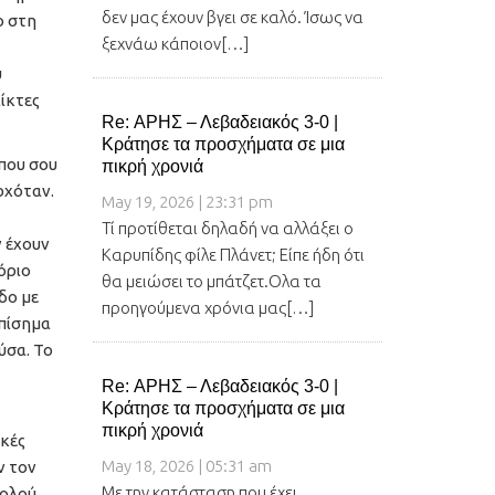
δεν μας έχουν βγει σε καλό. Ίσως να
ο στη
ξεχνάω κάποιον[…]
υ
ίκτες
Re: ΑΡΗΣ – Λεβαδειακός 3-0 |
Κράτησε τα προσχήματα σε μια
που σου
πικρή χρονιά
ρχόταν.
May 19, 2026 | 23:31 pm
Τί προτίθεται δηλαδή να αλλάξει ο
ν έχουν
Καρυπίδης φίλε Πλάνετ; Είπε ήδη ότι
όριο
θα μειώσει το μπάτζετ.Ολα τα
δο με
προηγούμενα χρόνια μας[…]
επίσημα
ύσα. Το
Re: ΑΡΗΣ – Λεβαδειακός 3-0 |
Κράτησε τα προσχήματα σε μια
πικρή χρονιά
ικές
May 18, 2026 | 05:31 am
ν τον
Με την κατάσταση που έχει
κολού