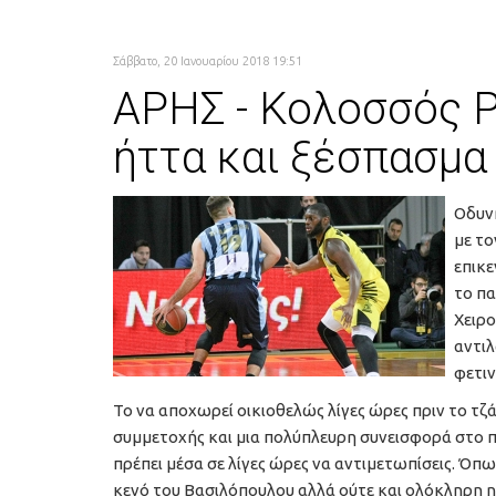
Σάββατο, 20 Ιανουαρίου 2018 19:51
ΑΡΗΣ - Κολοσσός Ρ
ήττα και ξέσπασμα
Οδυνη
με το
επικε
το πα
Χειρο
αντιλ
φετιν
Το να αποχωρεί οικιοθελώς λίγες ώρες πριν το τζ
συμμετοχής και μια πολύπλευρη συνεισφορά στο πα
πρέπει μέσα σε λίγες ώρες να αντιμετωπίσεις. Όπ
κενό του Βασιλόπουλου αλλά ούτε και ολόκληρη 