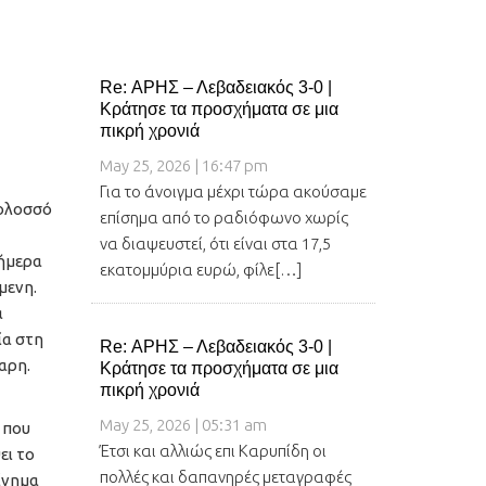
Re: ΑΡΗΣ – Λεβαδειακός 3-0 |
Κράτησε τα προσχήματα σε μια
πικρή χρονιά
May 25, 2026 | 16:47 pm
Για το άνοιγμα μέχρι τώρα ακούσαμε
Κολοσσό
επίσημα από το ραδιόφωνο χωρίς
να διαψευστεί, ότι είναι στα 17,5
σήμερα
εκατομμύρια ευρώ, φίλε[…]
μενη.
α
ία στη
Re: ΑΡΗΣ – Λεβαδειακός 3-0 |
αρη.
Κράτησε τα προσχήματα σε μια
πικρή χρονιά
May 25, 2026 | 05:31 am
 που
Έτσι και αλλιώς επι Καρυπίδη οι
ει το
πολλές και δαπανηρές μεταγραφές
ίνημα