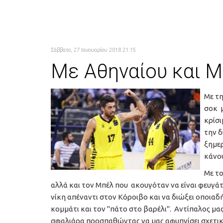
Σάββατο, 27 Ιανουαρίου 2018 21:15
Με Αθηναίου και Μ
Με τη
σοκ 
κρίσι
την δ
ξημερ
κάνο
Με το
αλλά και τον Μπέλ που ακουγόταν να είναι φευγάτ
νίκη απέναντι στον Κόροιβο και να διώξει οποιαδή
κομμάτι και τον "πάτο στο βαρέλι". Αντίπαλος μα
σφαλιάρα προσπαθώντας να μας αφυπνίσει σχετικά