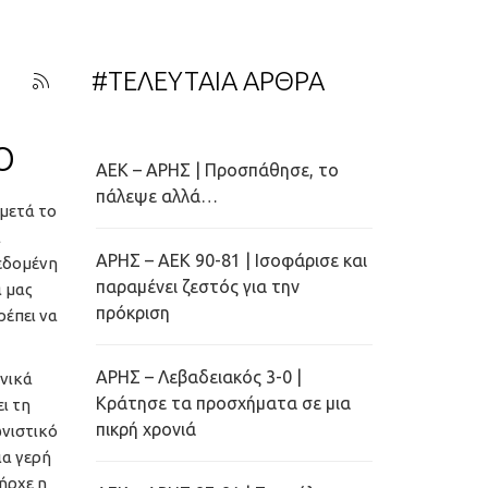
#ΤΕΛΕΥΤΑΙΑ ΑΡΘΡΑ
ο
ΑΕΚ – ΑΡΗΣ | Προσπάθησε, το
πάλεψε αλλά…
μετά το
α
ΑΡΗΣ – ΑΕΚ 90-81 | Ισοφάρισε και
δεδομένη
παραμένει ζεστός για την
α μας
πρόκριση
ρέπει να
ΑΡΗΣ – Λεβαδειακός 3-0 |
ονικά
Κράτησε τα προσχήματα σε μια
ι τη
πικρή χρονιά
ωνιστικό
ια γερή
ήρχε η