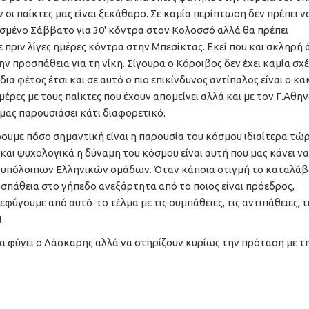
 οι παίκτες μας είναι ξεκάθαρο. Σε καμία περίπτωση δεν πρέπει ν
ασμένο Σάββατο για 30' κόντρα στον Κολοσσό αλλά θα πρέπει
πριν λίγες ημέρες κόντρα στην Μπεσίκτας. Εκεί που και σκληρή 
ην προσπάθεια για τη νίκη. Σίγουρα ο Κόροιβος δεν έχει καμία σχ
α φέτος έτσι και σε αυτό ο πιο επικίνδυνος αντίπαλος είναι ο κα
μέρες με τους παίκτες που έχουν απομείνει αλλά και με τον Γ.Αθην
μας παρουσιάσει κάτι διαφορετικό.
ρουμε πόσο σημαντική είναι η παρουσία του κόσμου ιδιαίτερα τώ
και ψυχολογικά η δύναμη του κόσμου είναι αυτή που μας κάνει να
ν υπόλοιπων Ελληνικών ομάδων. Όταν κάποια στιγμή το καταλά
οσπάθεια στο γήπεδο ανεξάρτητα από το ποιος είναι πρόεδρος,
ύγουμε από αυτό το τέλμα με τις συμπάθειες, τις αντιπάθειες, τ
!
να φύγει ο Λάσκαρης αλλά να στηρίζουν κυρίως την πρόταση με τ