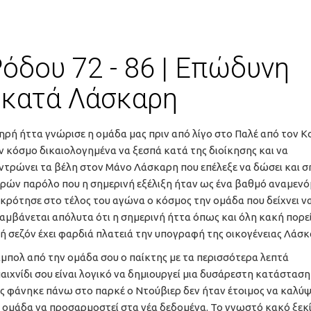
όδου 72 - 86 | Επώδυνη
 κατά Λάσκαρη
ρή ήττα γνώρισε η ομάδα μας πριν από λίγο στο Παλέ από τον 
ν κόσμο δικαιολογημένα να ξεσπά κατά της διοίκησης και να
ντρώνει τα βέλη στον Μάνο Λάσκαρη που επέλεξε να δώσει και 
ρών παρόλο που η σημερινή εξέλιξη ήταν ως ένα βαθμό αναμενό
κρότησε στο τέλος του αγώνα ο κόσμος την ομάδα που δείχνει ν
αμβάνεται απόλυτα ότι η σημερινή ήττα όπως και όλη κακή πορε
ή σεζόν έχει φαρδιά πλατειά την υπογραφή της οικογένειας Λάσκ
άμπολ από την ομάδα σου ο παίκτης με τα περισσότερα λεπτά
ιχνίδι σου είναι λογικό να δημιουργεί μια δυσάρεστη κατάσταση
ως φάνηκε πάνω στο παρκέ ο Ντούβιερ δεν ήταν έτοιμος να καλύψ
η ομάδα να προσαρμοστεί στα νέα δεδομένα. Το γνωστό κακό ξεκ