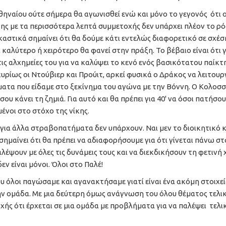
θηναίου ούτε σήμερα θα αγωνισθεί ενώ και μόνο το γεγονός ότι 
ης με τα περισσότερα λεπτά συμμετοχής δεν υπάρχει πλέον το ρ
αστικά σημαίνει ότι θα δούμε κάτι εντελώς διαφορετικό σε σχέση
ι καλύτερο ή χειρότερο θα φανεί στην πράξη. Το βέβαιο είναι ότι 
τις αλχημείες του για να καλύψει το κενό ενός βασικότατου παίκτη
κυρίως οι Ντούβιερ και Προύιτ, αρκεί φυσικά ο Δράκος να λειτουρ
ματα που είδαμε στο ξεκίνημα του αγώνα με την Βόννη. Ο Κολοσσ
υ κάνει τη ζημιά. Για αυτό και θα πρέπει για 40' να όσοι πατήσου
ένοι στο στόχο της νίκης.
 για άλλα στραβοπατήματα δεν υπάρχουν. Ναι μεν το διοικητικό 
σημαίνει ότι θα πρέπει να αδιαφορήσουμε για ότι γίνεται πάνω στ
αλέψουν με όλες τις δυνάμεις τους και να διεκδικήσουν τη φετινή 
ν είναι μόνοι. Όλοι στο Παλέ!
υ όλοι παγώσαμε και αγανακτήσαμε γιατί είναι ένα ακόμη στοιχε
την ομάδα. Με μια δεύτερη όμως ανάγνωση του όλου θέματος τελι
ρχής ότι έρχεται σε μια ομάδα με προβλήματα για να παλέψει τελι