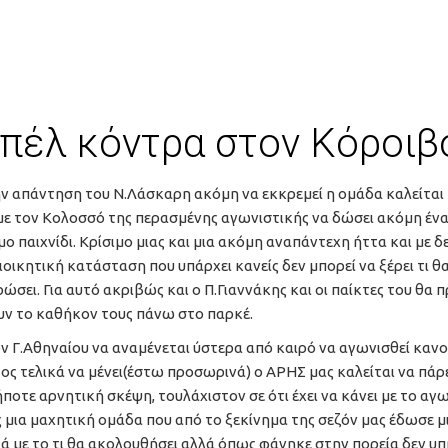
πέλ κόντρα στον Κόροιβ
ν απάντηση του Ν.Λάσκαρη ακόμη να εκκρεμεί η ομάδα καλείται 
με τον Κολοσσό της περασμένης αγωνιστικής να δώσει ακόμη έν
μο παιχνίδι. Κρίσιμο μιας και μια ακόμη αναπάντεχη ήττα και με 
ιοικητική κατάσταση που υπάρχει κανείς δεν μπορεί να ξέρει τι θ
ώσει. Για αυτό ακριβώς και ο Π.Γιαννάκης και οι παίκτες του θα π
υν το καθήκον τους πάνω στο παρκέ.
ν Γ.Αθηναίου να αναμένεται ύστερα από καιρό να αγωνισθεί καν
ος τελικά να μένει(έστω προσωρινά) ο ΑΡΗΣ μας καλείται να πάρε
ποτε αρνητική σκέψη, τουλάχιστον σε ότι έχει να κάνει με το αγ
ς μια μαχητική ομάδα που από το ξεκίνημα της σεζόν μας έδωσε μ
 με το τι θα ακολουθήσει αλλά όπως φάνηκε στην πορεία δεν υπ