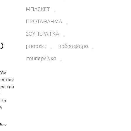
ΜΠΑΣΚΕΤ
ΠΡΩΤΑΘΛΗΜΑ
ΣΟΥΠΕΡΛΙΓΚΑ
ο
μπασκετ
ποδοσφαιρο
σουπερλίγκα
ζόν
ρια των
ύρα του
υ
 το
ά
 δεν