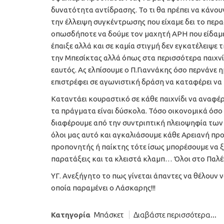
δυνατότητα αντίδρασης. Το τι θα πρέπει να κάνουν
την έλλειψη συγκέντρωσης που είχαμε δει το περ
οπωσδήποτε να δούμε τον μαχητή ΑΡΗ που είδαμε 
έπαιξε αλλά και σε καμία στιγμή δεν εγκατέλειψε τ
την Μπεσίκτας αλλά όπως στα περισσότερα παιχνίδι
εαυτός. Ας ελπίσουμε ο Π.Γιαννάκης όσο περνάνε η
επιστρέφει σε αγωνιστική δράση να καταφέρει να 
Καταντάει κουραστικό σε κάθε παιχνίδι να αναφέ
τα πράγματα είναι δύσκολα. Τόσο οικονομικά όσο 
διαφέρουμε από την συντριπτική πλειοψηφία τω
όλοι μας αυτό και αγκαλιάσουμε κάθε Αρειανή πρ
προπονητής ή παίκτης τότε ίσως μπορέσουμε να ξεφ
παρατάξεις και τα κλειστά κλαμπ… Όλοι στο Παλέ
ΥΓ. Ανεξήγητο το πως γίνεται άπαντες να θέλουν 
οποία παραμένει ο Λάσκαρης!!!
Κατηγορία
Μπάσκετ
Διαβάστε περισσότερα...