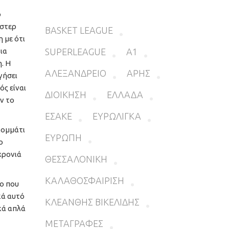
ο
όστερ
BASKET LEAGUE
 με ότι
για
SUPERLEAGUE
Α1
. Η
ΑΛΕΞΑΝΔΡΕΙΟ
ΑΡΗΣ
γήσει
ός είναι
ΔΙΟΙΚΗΣΗ
ΕΛΛΑΔΑ
ν το
ΕΣΑΚΕ
ΕΥΡΩΛΙΓΚΑ
κομμάτι
ΕΥΡΩΠΗ
ο
χρονιά
ΘΕΣΣΑΛΟΝΙΚΗ
ΚΑΛΑΘΟΣΦΑΙΡΙΣΗ
ίο που
κά αυτό
ΚΛΕΑΝΘΗΣ ΒΙΚΕΛΙΔΗΣ
κά απλά
ΜΕΤΑΓΡΑΦΕΣ