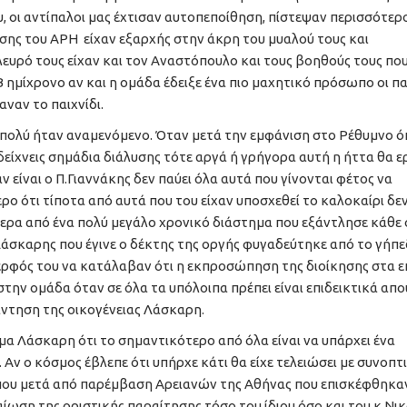
, οι αντίπαλοι μας έχτισαν αυτοπεποίθηση, πίστεψαν περισσότερ
ασης του ΑΡΗ είχαν εξαρχής στην άκρη του μυαλού τους και
λευρό τους είχαν και τον Αναστόπουλο και τους βοηθούς τους πο
Β ημίχρονο αν και η ομάδα έδειξε ένα πιο μαχητικό πρόσωπο οι πα
ναν το παιχνίδι.
 πολύ ήταν αναμενόμενο. Όταν μετά την εμφάνιση στο Ρέθυμνο ό
δείχνεις σημάδια διάλυσης τότε αργά ή γρήγορα αυτή η ήττα θα ε
είναι ο Π.Γιαννάκης δεν παύει όλα αυτά που γίνονται φέτος να
 ότι τίποτα από αυτά που του είχαν υποσχεθεί το καλοκαίρι δε
στερα από ένα πολύ μεγάλο χρονικό διάστημα που εξάντλησε κάθε 
άσκαρης που έγινε ο δέκτης της οργής φυγαδεύτηκε από το γήπε
αδερφός του να κατάλαβαν ότι η εκπροσώπηση της διοίκησης στα 
την ομάδα όταν σε όλα τα υπόλοιπα πρέπει είναι επιδεικτικά απο
ντηση της οικογένειας Λάσκαρη.
έμα Λάσκαρη ότι το σημαντικότερο από όλα είναι να υπάρχει ένα
 Αν ο κόσμος έβλεπε ότι υπήρχε κάτι θα είχε τελειώσει με συνοπτ
η που μετά από παρέμβαση Αρειανών της Αθήνας που επισκέφθηκα
ωση της οριστικής παραίτησης τόσο του ίδιου όσο και του κ.Νι