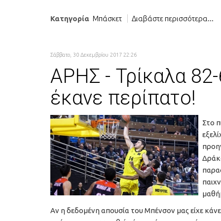
Κατηγορία
Μπάσκετ
Διαβάστε περισσότερα...
Σάββατο, 30 Δεκεμβρίου 2017 22:26
ΑΡΗΣ - Τρίκαλα 82-
έκανε περίπατο!
Στο π
εξελί
προηγ
Δράκο
παρασ
παιχν
μαθήμ
Αν η δεδομένη απουσία του Μπένσον μας είχε κάνε