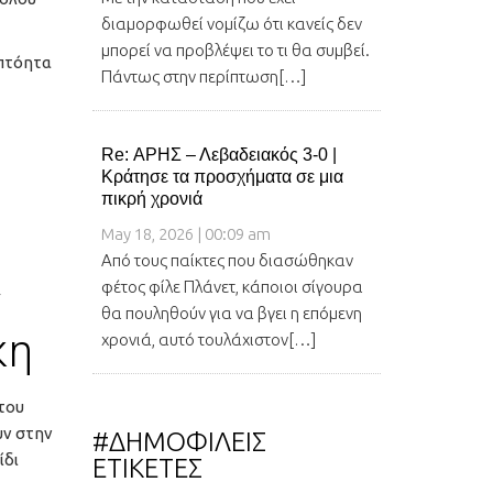
διαμορφωθεί νομίζω ότι κανείς δεν
μπορεί να προβλέψει το τι θα συμβεί.
απτόητα
Πάντως στην περίπτωση[…]
Re: ΑΡΗΣ – Λεβαδειακός 3-0 |
Κράτησε τα προσχήματα σε μια
πικρή χρονιά
May 18, 2026 | 00:09 am
Από τους παίκτες που διασώθηκαν
ν
φέτος φίλε Πλάνετ, κάποιοι σίγουρα
θα πουληθούν για να βγει η επόμενη
κη
χρονιά, αυτό τουλάχιστον[…]
του
υν στην
#ΔΗΜΟΦΙΛΕΙΣ
ίδι
ΕΤΙΚΕΤΕΣ