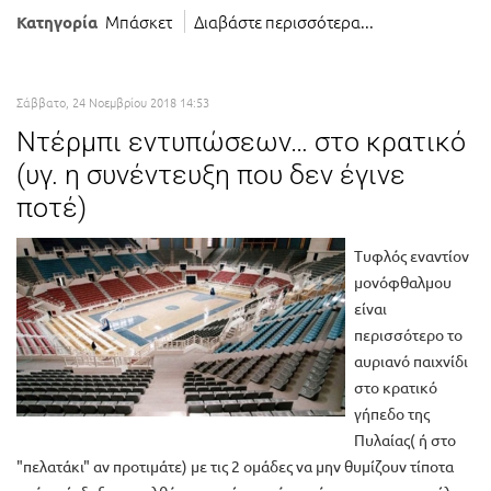
Μπάσκετ
Διαβάστε περισσότερα...
Κατηγορία
Σάββατο, 24 Νοεμβρίου 2018 14:53
Ντέρμπι εντυπώσεων… στο κρατικό
(υγ. η συνέντευξη που δεν έγινε
ποτέ)
Τυφλός εναντίον
μονόφθαλμου
είναι
περισσότερο το
αυριανό παιχνίδι
στο κρατικό
γήπεδο της
Πυλαίας( ή στο
"πελατάκι" αν προτιμάτε) με τις 2 ομάδες να μην θυμίζουν τίποτα