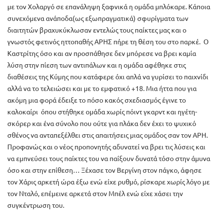
με τον Χολαργό σε επανάληψη ξαφνικά η ομάδα μπλόκαρε. Κάποια
συνεχόμενα ανάποδα(ως εξωπραγματικά) σφυρίγματα των
διαιτητών βραχυκύκλωσαν εντελώς τους παίκτες μας και ο
γνωστός φετινός ηττοπαθής ΑΡΗΣ πήρε τη θέση του στο παρκέ. Ο
Καστρίτης όσο και αν προσπάθησε δεν μπόρεσε να βρει καμία
λύση στην πίεση των αντιπάλων και η ομάδα αφέθηκε στις
διαθέσεις της Κύμης που κατάφερε όχι απλά να γυρίσει το παιχνίδι
αλλά να το τελειώσει και με το εμφατικό +18. Μια ήττα που για
ακόμη μια φορά έδειξε το πόσο κακός σχεδιασμός έγινε το
καλοκαίρι όπου στήθηκε ομάδα χωρίς πόιντ γκαρντ και ηγέτη-
σκόρερ και ένα σύνολο που ούτε για πλάκα δεν έχει το ψυχικό
σθένος να ανταπεξέλθει στις απαιτήσεις μιας ομάδος σαν τον ΑΡΗ.
Προφανώς και ο νέος προπονητής αδυνατεί να βρει τις λύσεις και
να εμπνεύσει τους παίκτες του να παίξουν δυνατά τόσο στην άμυνα
όσο και στην επίθεση… Ξέχασε τον Βεργίνη στον πάγκο, άφησε
τον Χάρις αρκετή ώρα έξω ενώ είχε ρυθμό, ρίσκαρε χωρίς λόγο με
τον Νταλό, επέμεινε αρκετά στον Μπέλ ενώ είχε χάσει την
συγκέντρωση του.