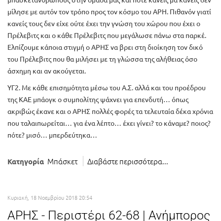
μίλησε με αυτόν τον τρόπο προς τον κόσμο του ΑΡΗ. Πιθανόν γιατί
κανείς τους δεν είχε ούτε έχει την γνώση του χώρου που έχει ο
Πρέλεβιτς και ο κάθε Πρέλεβιτς που μεγάλωσε πάνω στα παρκέ.
Ελπίζουμε κάποια στιγμή ο ΑΡΗΣ να βρει στη διοίκηση τον δικό
του Πρέλεβιτς που θα μιλήσει με τη γλώσσα της αλήθειας όσο
άσχημη και αν ακούγεται.
ΥΓ2. Με κάθε επισημότητα μέσω του Α.Σ. αλλά και του προέδρου
της ΚΑΕ μπάογκ ο συμπολίτης ψάχνει για επενδυτή… όπως
ακριβώς έκανε και ο ΑΡΗΣ πολλές φορές τα τελευταία δέκα χρόνια
που ταλαιπωρείται… για ένα λέπτο… έχει γίνει? το κάναμε? ποιος?
πότε? μισό… μπερδεύτηκα…
Μπάσκετ
Διαβάστε περισσότερα...
Κατηγορία
Κυριακή, 18 Νοεμβρίου 2018 20:54
ΑΡΗΣ - Περιστέρι 62-68 | Ανήμπορος