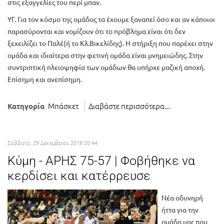
στις εξαγγελίες του περί μπαν.
ΥΓ. Για τον κόσμο της ομάδος τα έχουμε ξαναπεί όσο και αν κάποιοι
παρασύρονται και νομίζουν ότι το πρόβλημα είναι ότι δεν
ξεχειλίζει το Παλέ(ή το Κλ.Βικελίδης). Η στήριξη που παρέχει στην
ομάδα και ιδιαίτερα στην φετινή ομάδα είναι μνημειώδης. Στην
συντριπτική πλειοψηφία των ομάδων θα υπήρχε μαζική αποχή.
Επίσημη και ανεπίσημη.
Μπάσκετ
Διαβάστε περισσότερα...
Κατηγορία
Σάββατο, 29 Δεκεμβρίου 2018 20:44
Κύμη - ΑΡΗΣ 75-57 | Φοβήθηκε να
κερδίσει και κατέρρευσε
Νέα οδυνηρή
ήττα για την
ομάδα μας που