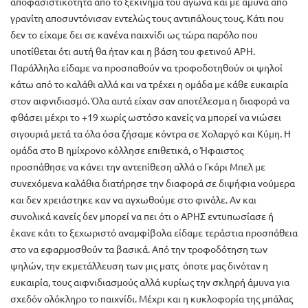
αποφασιστικότητα από το ξεκίνημα του αγώνα και με άμυνα από
γρανίτη αποσυντόνισαν εντελώς τους αντιπάλους τους. Κάτι που
δεν το είχαμε δει σε κανένα παιχνίδι ως τώρα παρόλο που
υποτίθεται ότι αυτή θα ήταν και η βάση του φετινού ΑΡΗ.
Παράλληλα είδαμε να προσπαθούν να τροφοδοτηθούν οι ψηλοί
κάτω από το καλάθι αλλά και να τρέχει η ομάδα με κάθε ευκαιρία
στον αιφνιδιασμό. Όλα αυτά είχαν σαν αποτέλεσμα η διαφορά να
φθάσει μέχρι το +19 χωρίς ωστόσο κανείς να μπορεί να νιώσει
σιγουριά μετά τα όλα όσα ζήσαμε κόντρα σε Χολαργό και Κύμη. Η
ομάδα στο Β ημίχρονο κόλλησε επιθετικά, ο Ήφαιστος
προσπάθησε να κάνει την αντεπίθεση αλλά ο Γκάρι Μπελ με
συνεχόμενα καλάθια διατήρησε την διαφορά σε διψήφια νούμερα
και δεν χρειάστηκε καν να αγχωθούμε στο φινάλε. Αν και
συνολικά κανείς δεν μπορεί να πει ότι ο ΑΡΗΣ εντυπωσίασε ή
έκανε κάτι το ξεχωριστό αναμφίβολα είδαμε τεράστια προσπάθεια
στο να εφαρμοσθούν τα βασικά. Από την τροφοδότηση των
ψηλών, την εκμετάλλευση των μις ματς όποτε μας δινόταν η
ευκαιρία, τους αιφνιδιασμούς αλλά κυρίως την σκληρή άμυνα για
σχεδόν ολόκληρο το παιχνίδι. Μέχρι και η κυκλοφορία της μπάλας