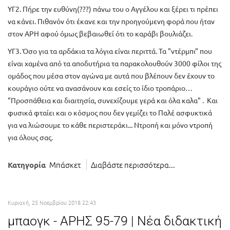
ΥΓ2. Πήρε την ευθύνη(???) πάνω του ο Αγγέλου και ξέρει τι πρέπει
να κάνει. Πιθανόν ότι έκανε και την προηγούμενη φορά που ήταν
στον ΑΡΗ αφού όμως βεβαιωθεί ότι το καράβι βουλιάζει.
ΥΓ3. Όσο για τα αρδάκια τα λόγια είναι περιττά. Τα "ντέρμπι" που
είναι χαμένα από τα αποδυτήρια τα παρακολουθούν 3000 φίλοι της
ομάδος που μέσα στον αγώνα με αυτά που βλέπουν δεν έχουν το
κουράγιο ούτε να ανασάνουν και εσείς το ίδιο τροπάριο…
"Προσπάθεια και διαιτησία, συνεχίζουμε γερά και όλα καλα" . Και
φυσικά φταίει και ο κόσμος που δεν γεμίζει το Παλέ ασφυκτικά
για να λιώσουμε το κάθε περιστεράκι... Ντροπή και μόνο ντροπή
για όλους σας.
Μπάσκετ
Διαβάστε περισσότερα...
Κατηγορία
Κυριακή, 25 Νοεμβρίου 2018 22:43
μπαογκ - ΑΡΗΣ 95-79 | Νέα διδακτική