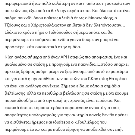
περιφερειακά ήταν πολύ καλύτερη αν και η απίστευτη αστοχία των
παικτών μας έξω από τα 6.75 την αχρήστευσε. Και όλα αυτά σε ένα
ακόμη παιχνίδι όπου παίκτες κλειδιά όπως ο Μποχωρίδης, ο
Τζόουνς και ο Χάρις τουλάχιστον επιθετικά δεν βλεπόντουσαν…
Ελάχιστο χρόνο πήρε ο Τολιόπουλος σήμερα οπότε και θα
περιμένουμε τα επόμενα παιχνίδια για να δούμε αν μπορεί να
προσφέρει κάτι ουσιαστικό στην ομάδα.
Νίκη ανάσα σήμερα από έναν ΑΡΗ σαφώς πιο αποφασισμένο και
μυαλωμένο σε σχέση με προηγούμενα παιχνίδια. Ωστόσο υπάρχει
αρκετός δρόμος ακόμη μέχρι να ξεφύγουμε από αυτό το μαρτύριο
και για αυτό η προσπάθεια των παικτών του Γ.Καστρίτη θα πρέπει
να έχει και ανάλογη συνέχεια. Σήμερα είδαμε κάποια σημάδια
βελτίωσης αλλά τα περιθώρια βελτίωσης σε σχέση με ότι έχουμε
παρακολουθήσει από την αρχή της χρονιάς είναι τεράστια. Και
φυσικά όσο τα κομπιουτεράκια παραμένουν ανοιχτά για τους
απαραίτητος υπολογισμούς για την σωτηρία κανείς δεν θα πρέπει
να αισθάνεται ήρεμος και ιδιαίτερα ο κ.Γουλιέλμος που
περιμένουμε έστω και με καθυστέρηση να αποδειχθεί συνεπής