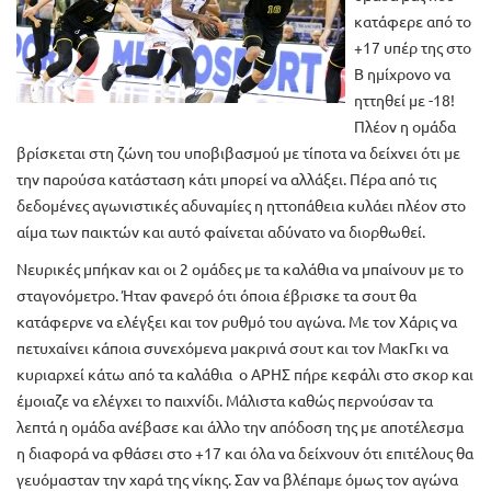
κατάφερε από το
+17 υπέρ της στο
Β ημίχρονο να
ηττηθεί με -18!
Πλέον η ομάδα
βρίσκεται στη ζώνη του υποβιβασμού με τίποτα να δείχνει ότι με
την παρούσα κατάσταση κάτι μπορεί να αλλάξει. Πέρα από τις
δεδομένες αγωνιστικές αδυναμίες η ηττοπάθεια κυλάει πλέον στο
αίμα των παικτών και αυτό φαίνεται αδύνατο να διορθωθεί.
Νευρικές μπήκαν και οι 2 ομάδες με τα καλάθια να μπαίνουν με το
σταγονόμετρο. Ήταν φανερό ότι όποια έβρισκε τα σουτ θα
κατάφερνε να ελέγξει και τον ρυθμό του αγώνα. Με τον Χάρις να
πετυχαίνει κάποια συνεχόμενα μακρινά σουτ και τον ΜακΓκι να
κυριαρχεί κάτω από τα καλάθια ο ΑΡΗΣ πήρε κεφάλι στο σκορ και
έμοιαζε να ελέγχει το παιχνίδι. Μάλιστα καθώς περνούσαν τα
λεπτά η ομάδα ανέβασε και άλλο την απόδοση της με αποτέλεσμα
η διαφορά να φθάσει στο +17 και όλα να δείχνουν ότι επιτέλους θα
γευόμασταν την χαρά της νίκης. Σαν να βλέπαμε όμως τον αγώνα