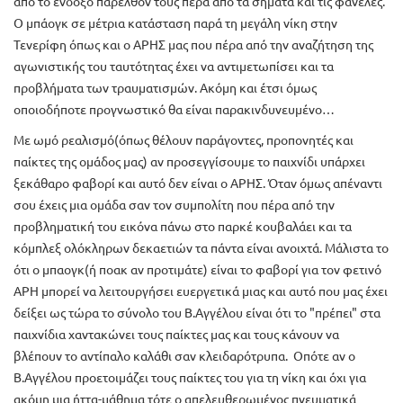
από το ένδοξο παρελθόν τους πέρα από τα σήματα και τις φανέλες.
Ο μπάογκ σε μέτρια κατάσταση παρά τη μεγάλη νίκη στην
Τενερίφη όπως και ο ΑΡΗΣ μας που πέρα από την αναζήτηση της
αγωνιστικής του ταυτότητας έχει να αντιμετωπίσει και τα
προβλήματα των τραυματισμών. Ακόμη και έτσι όμως
οποιοδήποτε προγνωστικό θα είναι παρακινδυνευμένο…
Με ωμό ρεαλισμό(όπως θέλουν παράγοντες, προπονητές και
παίκτες της ομάδος μας) αν προσεγγίσουμε το παιχνίδι υπάρχει
ξεκάθαρο φαβορί και αυτό δεν είναι ο ΑΡΗΣ. Όταν όμως απέναντι
σου έχεις μια ομάδα σαν τον συμπολίτη που πέρα από την
προβληματική του εικόνα πάνω στο παρκέ κουβαλάει και τα
κόμπλεξ ολόκληρων δεκαετιών τα πάντα είναι ανοιχτά. Μάλιστα το
ότι ο μπαογκ(ή ποακ αν προτιμάτε) είναι το φαβορί για τον φετινό
ΑΡΗ μπορεί να λειτουργήσει ευεργετικά μιας και αυτό που μας έχει
δείξει ως τώρα το σύνολο του Β.Αγγέλου είναι ότι το "πρέπει" στα
παιχνίδια χαντακώνει τους παίκτες μας και τους κάνουν να
βλέπουν το αντίπαλο καλάθι σαν κλειδαρότρυπα. Οπότε αν ο
Β.Αγγέλου προετοιμάζει τους παίκτες του για τη νίκη και όχι για
ακόμη μια ήττα-μάθημα τότε ο απελευθερωμένος πνευματικά