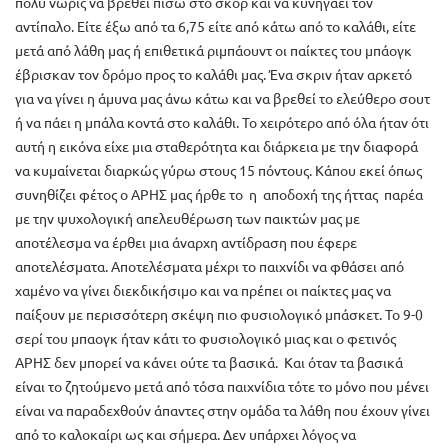
πολύ νωρίς να βρεθεί πίσω στο σκορ και να κυνηγάει τον
αντίπαλο. Είτε έξω από τα 6,75 είτε από κάτω από το καλάθι, είτε
μετά από λάθη μας ή επιθετικά ριμπάουντ οι παίκτες του μπάογκ
έβρισκαν τον δρόμο προς το καλάθι μας. Ένα σκριν ήταν αρκετό
για να γίνει η άμυνα μας άνω κάτω και να βρεθεί το ελεύθερο σουτ
ή να πάει η μπάλα κοντά στο καλάθι. Το χειρότερο από όλα ήταν ότι
αυτή η εικόνα είχε μια σταθερότητα και διάρκεια με την διαφορά
να κυμαίνεται διαρκώς γύρω στους 15 πόντους. Κάπου εκεί όπως
συνηθίζει φέτος ο ΑΡΗΣ μας ήρθε το η αποδοχή της ήττας παρέα
με την ψυχολογική απελευθέρωση των παικτών μας με
αποτέλεσμα να έρθει μια άναρχη αντίδραση που έφερε
αποτελέσματα. Αποτελέσματα μέχρι το παιχνίδι να φθάσει από
χαμένο να γίνει διεκδικήσιμο και να πρέπει οι παίκτες μας να
παίξουν με περισσότερη σκέψη πιο φυσιολογικό μπάσκετ. Το 9-0
σερί του μπαογκ ήταν κάτι το φυσιολογικό μιας και ο φετινός
ΑΡΗΣ δεν μπορεί να κάνει ούτε τα βασικά. Και όταν τα βασικά
είναι το ζητούμενο μετά από τόσα παιχνίδια τότε το μόνο που μένει
είναι να παραδεχθούν άπαντες στην ομάδα τα λάθη που έχουν γίνει
από το καλοκαίρι ως και σήμερα. Δεν υπάρχει λόγος να