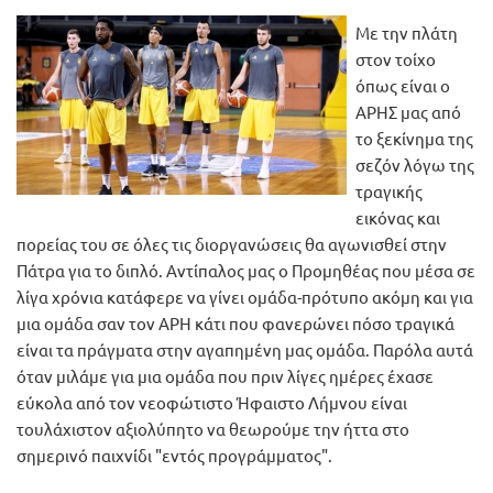
Με την πλάτη
στον τοίχο
όπως είναι ο
ΑΡΗΣ μας από
το ξεκίνημα της
σεζόν λόγω της
τραγικής
εικόνας και
πορείας του σε όλες τις διοργανώσεις θα αγωνισθεί στην
Πάτρα για το διπλό. Αντίπαλος μας ο Προμηθέας που μέσα σε
λίγα χρόνια κατάφερε να γίνει ομάδα-πρότυπο ακόμη και για
μια ομάδα σαν τον ΑΡΗ κάτι που φανερώνει πόσο τραγικά
είναι τα πράγματα στην αγαπημένη μας ομάδα. Παρόλα αυτά
όταν μιλάμε για μια ομάδα που πριν λίγες ημέρες έχασε
εύκολα από τον νεοφώτιστο Ήφαιστο Λήμνου είναι
τουλάχιστον αξιολύπητο να θεωρούμε την ήττα στο
σημερινό παιχνίδι "εντός προγράμματος".