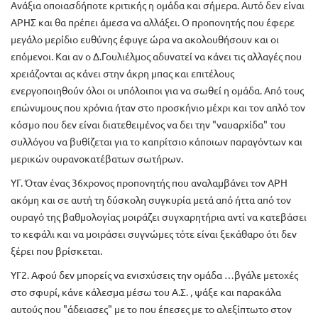
Ανάξια οποιασδήποτε κριτικής η ομάδα και σήμερα. Αυτό δεν είναι
ΑΡΗΣ και θα πρέπει άμεσα να αλλάξει. Ο προπονητής που έφερε
μεγάλο μερίδιο ευθύνης έφυγε ώρα να ακολουθήσουν και οι
επόμενοι. Και αν ο Δ.Γουλιέλμος αδυνατεί να κάνει τις αλλαγές που
χρειάζονται ας κάνει στην άκρη μπας και επιτέλους
ενεργοποιηθούν όλοι οι υπόλοιποι για να σωθεί η ομάδα. Από τους
επώνυμους που χρόνια ήταν στο προσκήνιο μέχρι και τον απλό τον
κόσμο που δεν είναι διατεθειμένος να δει την "ναυαρχίδα" του
συλλόγου να βυθίζεται για το καπρίτσιο κάποιων παραγόντων και
μερικών ουρανοκατέβατων σωτήρων.
ΥΓ. Όταν ένας 36χρονος προπονητής που αναλαμβάνει τον ΑΡΗ
ακόμη και σε αυτή τη δύσκολη συγκυρία μετά από ήττα από τον
ουραγό της βαθμολογίας μοιράζει συγχαρητήρια αντί να κατεβάσει
το κεφάλι και να μοιράσει συγνώμες τότε είναι ξεκάθαρο ότι δεν
ξέρει που βρίσκεται.
ΥΓ2. Αφού δεν μπορείς να ενισχύσεις την ομάδα …βγάλε μετοχές
στο σφυρί, κάνε κάλεσμα μέσω του Α.Σ. , ψάξε και παρακάλα
αυτούς που "άδειασες" με το που έπεσες με το αλεξίπτωτο στον