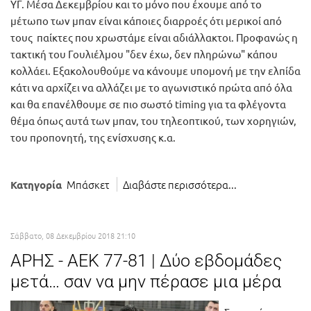
ΥΓ. Μέσα Δεκεμβρίου και το μόνο που έχουμε από το
μέτωπο των μπαν είναι κάποιες διαρροές ότι μερικοί από
τους παίκτες που χρωστάμε είναι αδιάλλακτοι. Προφανώς η
τακτική του Γουλιέλμου "δεν έχω, δεν πληρώνω" κάπου
κολλάει. Εξακολουθούμε να κάνουμε υπομονή με την ελπίδα
κάτι να αρχίζει να αλλάζει με το αγωνιστικό πρώτα από όλα
και θα επανέλθουμε σε πιο σωστό timing για τα φλέγοντα
θέμα όπως αυτά των μπαν, του τηλεοπτικού, των χορηγιών,
του προπονητή, της ενίσχυσης κ.α.
Μπάσκετ
Διαβάστε περισσότερα...
Κατηγορία
Σάββατο, 08 Δεκεμβρίου 2018 21:10
ΑΡΗΣ - ΑΕΚ 77-81 | Δύο εβδομάδες
μετά… σαν να μην πέρασε μια μέρα