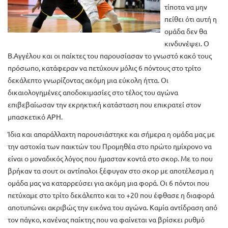
τίποτα να μην
πείθει ότι αυτή η
ομάδα δεν θα
κινδυνέψει. Ο
Β.Αγγέλου και οι παίκτες του παρουσίασαν το γνωστό κακό τους
πρόσωπο, κατάφεραν να πετύχουν μόλις 6 πόντους στο τρίτο
δεκάλεπτο γνωρίζοντας ακόμη μια εύκολη ήττα. Οι
δικαιολογημένες αποδοκιμασίες στο τέλος του αγώνα
επιβεβαίωσαν την εκρηκτική κατάσταση που επικρατεί στον
μπασκετικό ΑΡΗ.
Ίδια και απαράλλαχτη παρουσιάστηκε και σήμερα η ομάδα μας με
την αστοχία των παικτών του Προμηθέα στο πρώτο ημίχρονο να
είναι ο μοναδικός λόγος που ήμασταν κοντά στο σκορ. Με το που
βρήκαν τα σουτ οι αντίπαλοι ξέφυγαν στο σκορ με αποτέλεσμα η
ομάδα μας να καταρρεύσει για ακόμη μια φορά. Οι 6 πόντοι που
πετύχαμε στο τρίτο δεκάλεπτο και το +20 που έφθασε η διαφορά
αποτυπώνει ακριβώς την εικόνα του αγώνα. Καμία αντίδραση από
τον πάγκο, κανένας παίκτης που να φαίνεται να βρίσκει ρυθμό