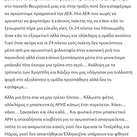
στο παιχνίδι θεωρητικά μιας και στην πράξη ποτέ δεν καταφέραμε
να αγχώσουμε πραγματικά την ΑΕΚ. Μια ΑΕΚ που χωρίς να
χρειαστεί να φορτσάρει ή κάποιος παίκτης της να κάνει κάτι το
ξεχωριστό πήρε μια εύκολη νίκη. Οι 24 πόντοι του Μποχωρίδη
ήταν κάτι το εξαιρετικό αλλά όπως και ολόκληρη η ομάδα ανούσιο.
Γιατί όταν ακόμη και οι 24 πόντοι ενός παίκτη δεν προκύπτουν
μέσα από μια αγωνιστική φιλοσοφία στην κανονική ροή του
παιχνιδιού αλλά είναι κάποια ξεσπάσματα μέσα στο γενικότερο
μπάχαλο τότε έχουμε μια τρύπα στο νερό… Ανάλογη με τα
τρίποντα των Χρηστίδη και Κάιζερ που μας οδήγησαν για πολλοστή
φορά στο αξιολύπητο η ομάδα προσπάθησε αλλά δεν τα
κατάφερε…
Άλλη μια ήττα σαν να μην τρέχει τίποτα… Άλλωστε φέτος
ολόκληρος ο μπασκετικός ΑΡΗΣ κάπως έτσι πορεύεται. Χάνει…
χάνει… ξαναχάνει και όλα καλά… Και φυσικά στον μπασκετικό
ΑΡΗ η οποιαδήποτε κουβέντα για το αγωνιστικό απαγορεύεται…
οπότε το να αναρωτιέται κανείς γιατί δεν έμειναν οι Τσαϊρέλης και
Μάρας, γιατί δεν αποκτήθηκαν Έλληνες(ναι υπάρχουν και φθηνοί