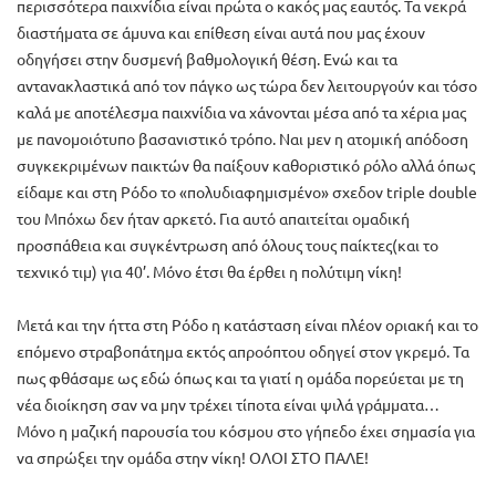
περισσότερα παιχνίδια είναι πρώτα ο κακός μας εαυτός. Τα νεκρά
διαστήματα σε άμυνα και επίθεση είναι αυτά που μας έχουν
οδηγήσει στην δυσμενή βαθμολογική θέση. Ενώ και τα
αντανακλαστικά από τον πάγκο ως τώρα δεν λειτουργούν και τόσο
καλά με αποτέλεσμα παιχνίδια να χάνονται μέσα από τα χέρια μας
με πανομοιότυπο βασανιστικό τρόπο. Ναι μεν η ατομική απόδοση
συγκεκριμένων παικτών θα παίξουν καθοριστικό ρόλο αλλά όπως
είδαμε και στη Ρόδο το «πολυδιαφημισμένο» σχεδον triple double
του Μπόχω δεν ήταν αρκετό. Για αυτό απαιτείται ομαδική
προσπάθεια και συγκέντρωση από όλους τους παίκτες(και το
τεχνικό τιμ) για 40’. Μόνο έτσι θα έρθει η πολύτιμη νίκη!
Μετά και την ήττα στη Ρόδο η κατάσταση είναι πλέον οριακή και το
επόμενο στραβοπάτημα εκτός απροόπτου οδηγεί στον γκρεμό. Τα
πως φθάσαμε ως εδώ όπως και τα γιατί η ομάδα πορεύεται με τη
νέα διοίκηση σαν να μην τρέχει τίποτα είναι ψιλά γράμματα…
Μόνο η μαζική παρουσία του κόσμου στο γήπεδο έχει σημασία για
να σπρώξει την ομάδα στην νίκη! ΟΛΟΙ ΣΤΟ ΠΑΛΕ!