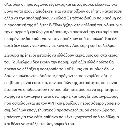
όλα, όλοι οι πρωταγωνιστές εντός και εκτός παρκέ έδειχναν όχι
μόνο να τα έχουν αποδεχτεί και να στηρίζουν αυτή την κατάσταση
αλλά να την απολαμβάνουν κιόλας! Σε τέτοιο βαθμό που ακόμη και
η προοπτική της Α2 ή της Β Εθνικής(πριν την αλλαγή του νόμου για
την διαγραφή χρεών) για κάποιους να αποτελεί την ευκαιρία που
περιμένουν διακαώς για να την αρπάξουν από τα μαλλιά. Και όλα
αυτά δεν έχουν να κάνουν με κανέναν Λάσκαρη και Γουλιέλμο.
Σίγουρα πρέπει οι μετοχές να αλλάξουν χέρια μιας και στα χέρια
του Γουλιέλμου δεν έχουν την παραμικρή αξία αλλά πρώτα θα
πρέπει να αλλάξει η νοοτροπία του ΑΡΗ μας και κυρίως όλων
όσων εμπλέκονται. Από τους παράγοντες που νομίζουν ότι η
επιβίωση είναι επιτυχία, των οπαδών της μετριότητας που είναι
έτοιμοι να αποθεώσουν τον οποιοδήποτε μπορεί να περπατήσει
χωρίς να σκοντάψει πάνω στα παρκέ και τους δημοσιογράφους
που ασχολούνται με τον ΑΡΗ και μοιάζουν περισσότερο γραφείο
συμβούλων επαγγελματικού προσανατολισμού στον χώρο του
μπάσκετ για τον κάθε απίθανο που έχει γοητευτεί από το άθλημα
και θέλει να φτιάξει το βιογραφικό του.