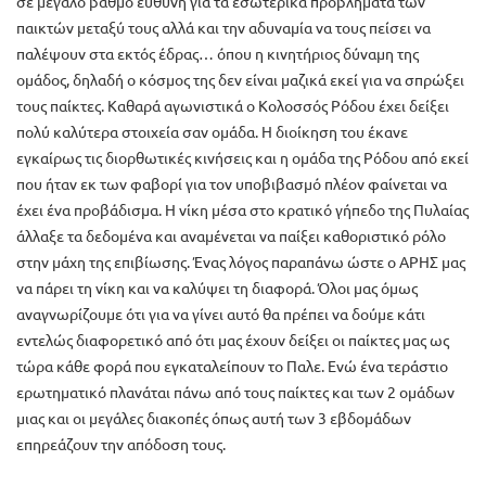
σε μεγάλο βαθμό ευθύνη για τα εσωτερικά προβλήματα των
παικτών μεταξύ τους αλλά και την αδυναμία να τους πείσει να
παλέψουν στα εκτός έδρας… όπου η κινητήριος δύναμη της
ομάδος, δηλαδή ο κόσμος της δεν είναι μαζικά εκεί για να σπρώξει
τους παίκτες. Καθαρά αγωνιστικά ο Κολοσσός Ρόδου έχει δείξει
πολύ καλύτερα στοιχεία σαν ομάδα. Η διοίκηση του έκανε
εγκαίρως τις διορθωτικές κινήσεις και η ομάδα της Ρόδου από εκεί
που ήταν εκ των φαβορί για τον υποβιβασμό πλέον φαίνεται να
έχει ένα προβάδισμα. Η νίκη μέσα στο κρατικό γήπεδο της Πυλαίας
άλλαξε τα δεδομένα και αναμένεται να παίξει καθοριστικό ρόλο
στην μάχη της επιβίωσης. Ένας λόγος παραπάνω ώστε ο ΑΡΗΣ μας
να πάρει τη νίκη και να καλύψει τη διαφορά. Όλοι μας όμως
αναγνωρίζουμε ότι για να γίνει αυτό θα πρέπει να δούμε κάτι
εντελώς διαφορετικό από ότι μας έχουν δείξει οι παίκτες μας ως
τώρα κάθε φορά που εγκαταλείπουν το Παλε. Ενώ ένα τεράστιο
ερωτηματικό πλανάται πάνω από τους παίκτες και των 2 ομάδων
μιας και οι μεγάλες διακοπές όπως αυτή των 3 εβδομάδων
επηρεάζουν την απόδοση τους.