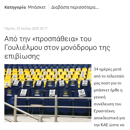
Μπάσκετ
Διαβάστε περισσότερα...
Κατηγορία
Πέμπτη, 23 Ιουλίου 2020 20:17
Από την «προσπάθεια» του
Γουλιέλμου στον μονόδρομο της
επιβίωσης
34 ημέρες μετά
από το τελευταίο
μας ποστ για το
μπάσκετ ήρθε η
γενική
συνέλευση του
Ερασιτέχνη
αποκλειστικά για
την ΚΑΕ ώστε να