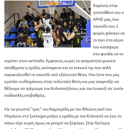
Χαμένος στην
ηττοπάθεια του ο
ΑΡΗΣ μας, ένα
παιχνίδι που 2
φορές φάνηκε να
το έχει στα χέρια
του κατάφερε
στο φινάλε να το
χαρίσει στον αντίπαλο. Εμφανώς χωρίς τα απαραίτητα ψυχικά
αποθέματα η ομάδα, ανύπαρκτο και το τεχνικό τιμ που απλά
παρακολουθεί το παιχνίδι από εξέχουσα θέση. Μια ήττα που μας
κρατάει κολλημένους στην τελευταία θέση και μας αναγκάζει να
θέλουμε να τρέμουμε τον Κολοσσό(όπως και τον Ιωνικό) σε τυχόν
πολλαπλές ισοβαθμίες.
Με τα γνωστά "τρικ" του Καμπερίδη με τον Φλιώνη αντί του
Μπράουν στο ξεκίνημα μπήκε η ομάδα με τον Κολοσσό να έχει το
πάνω χέρι χωρίς όμως να μπορεί να ξεφύγει. Στην δεύτερη