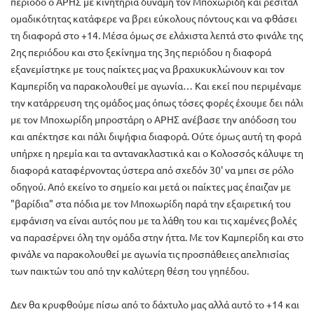
περίοδο ο ΑΡΗΣ με κινητήρια δύναμη τον Μποχωρίδη και ρεσιτάλ
ομαδικότητας κατάφερε να βρει εύκολους πόντους και να φθάσει
τη διαφορά στο +14. Μέσα όμως σε ελάχιστα λεπτά στο φινάλε της
2ης περιόδου και στο ξεκίνημα της 3ης περιόδου η διαφορά
εξανεμίστηκε με τους παίκτες μας να βραχυκυκλώνουν και τον
Καμπερίδη να παρακολουθεί με αγωνία… Και εκεί που περιμέναμε
την κατάρρευση της ομάδος μας όπως τόσες φορές έχουμε δει πάλι
με τον Μποχωρίδη μπροστάρη ο ΑΡΗΣ ανέβασε την απόδοση του
και απέκτησε και πάλι διψήφια διαφορά. Ούτε όμως αυτή τη φορά
υπήρχε η ηρεμία και τα αντανακλαστικά και ο Κολοσσός κάλυψε τη
διαφορά καταφέρνοντας ύστερα από σχεδόν 30' να μπει σε ρόλο
οδηγού. Από εκείνο το σημείο και μετά οι παίκτες μας έπαιζαν με
"βαρίδια" στα πόδια με τον Μποχωρίδη παρά την εξαιρετική του
εμφάνιση να είναι αυτός που με τα λάθη του και τις χαμένες βολές
να παρασέρνει όλη την ομάδα στην ήττα. Με τον Καμπερίδη και στο
φινάλε να παρακολουθεί με αγωνία τις προσπάθειες απελπισίας
των παικτών του από την καλύτερη θέση του γηπέδου.
Δεν θα κρυφθούμε πίσω από το δάχτυλο μας αλλά αυτό το +14 και