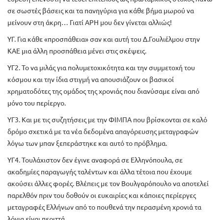
σε σωστές βάσεις και τα πανηγύρια για κάθε βήμα μωρού να
μείνουν στη άκρη… Γιατί ΑΡΗ μου δεν γίνεται αλλιώς!
ΥΓ. Για κάθε «προσπάθεια» σαν και αυτή του Δ.Γουλιέλμου στην
ΚΑΕ μια άλλη προσπάθεια μένει στις σκέψεις.
ΥΓ2. Το να μιλάς για πολυμετοχικότητα και την συμμετοχή του
κόσμου και την ίδια στιγμή να απουσιάζουν οι βασικοί
χρηματοδότες της ομάδος της χρονιάς που διανύσαμε είναι από
μόνο του περίεργο.
ΥΓ3. Και με τις συζητήσεις με την ΦΙΜΠΑ που βρίσκονται σε καλό
δρόμο σχετικά με τα νέα δεδομένα απαγόρευσης μεταγραφών
λόγω των μπαν ξεπεράστηκε και αυτό το πρόβλημα.
ΥΓ4. Τουλάχιστον δεν έγινε αναφορά σε Ελληνόπουλα, σε
ακαδημίες παραγωγής ταλέντων και άλλα τέτοια που έχουμε
ακούσει άλλες φορές. Βλέπεις με τον Βουλγαρόπουλο να αποτελεί
παρελθόν πριν του δοθούν οι ευκαιρίες και κάποιες περίεργες
μεταγραφές Ελλήνων από το πουθενά την περασμένη χρονιά τα
λόγια είναι περιττά.