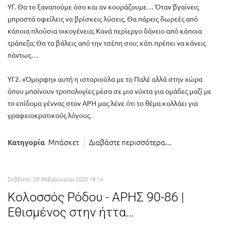
ΥΓ. Θα το ξαναπούμε όσο και αν κουράζουμε… Όταν βγαίνεις
μπροστά οφείλεις να βρίσκεις λύσεις. Θα πάρεις δωρεές από
κάποια πλούσια οικογένεια; Κανά περίεργο δάνειο από κάποια
τράπεζα; Θα τα βάλεις από την τσέπη σου; κάτι πρέπει να κάνεις
πάντως…
ΥΓ2. «Όμορφη» αυτή η ιστοριούλα με το Παλέ αλλά στην χώρα
όπου μπαίνουν τροπολογίες μέσα σε μια νύχτα για ομάδες μαζί με
το επίδομα γέννας στον ΑΡΗ μας λένε ότι το θέμα κολλάει για
γραφειοκρατικούς λόγους.
Μπάσκετ
Διαβάστε περισσότερα...
Κατηγορία
Σάββατο, 29 Φεβρουαρίου 2020 18:14
Κολοσσός Ρόδου - ΑΡΗΣ 90-86 |
Εθισμένος στην ήττα…