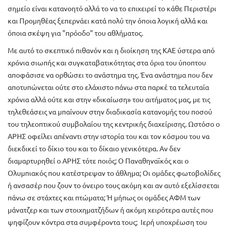
σημείο είναι κατανοητό αλλά το να το επιχειρεί το κάθε Περιστέρι
και Προμηθέας ξεπερνάει κατά πολύ την όποια λογική αλλά και
όποια σκέψη για "πρόοδο" του αθλήματος.
Με αυτό το σκεπτικό πιθανόν και η διοίκηση της ΚΑΕ ύστερα από
χρόνια σιωπής και συγκαταβατικότητας στα όρια του ύποπτου
αποφάσισε να ορθώσει το ανάστημα της. Ένα ανάστημα που δεν
αποτυπώνεται ούτε στο ελάχιστο πάνω στα παρκέ τα τελευταία
χρόνια αλλά ούτε και στην «δικαίωση» του αιτήματος μας, με τις
τηλεθεάσεις να μπαίνουν στην διαδικασία κατανομής του ποσού
του τηλεοπτικού συμβολαίου της κεντρικής διαχείρισης. Ωστόσο ο
ΑΡΗΣ οφείλει απέναντι στην ιστορία του και τον κόσμου του να
διεκδικεί το δίκιο του και το δίκαιο γενικότερα. Αν δεν
διαμαρτυρηθεί ο ΑΡΗΣ τότε ποιός; Ο Παναθηναϊκός και ο
Ολυμπιακός που κατέστρεψαν το άθλημα; Οι ομάδες φωτοβολίδες
ή ανσασέρ που ζουν το όνειρο τους ακόμη και αν αυτό εξελίσσεται
πάνω σε στάχτες και πτώματα; Ή μήπως οι ομάδες ΑΦΜ των
μάνατζερ και των στοιχηματζήδων ή ακόμη χειρότερα αυτές που
ψηφίζουν κόντρα στα συμφέροντα τους; Ιερή υποχρέωση του