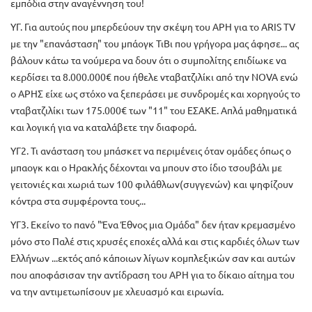
εμπόδια στην αναγέννηση του!
ΥΓ. Για αυτούς που μπερδεύουν την σκέψη του ΑΡΗ για το ARIS TV
με την "επανάσταση" του μπάογκ ΤιΒι που γρήγορα μας άφησε... ας
βάλουν κάτω τα νούμερα να δουν ότι ο συμπολίτης επιδίωκε να
κερδίσει τα 8.000.000€ που ήθελε νταβατζιλίκι από την NOVA ενώ
ο ΑΡΗΣ είχε ως στόχο να ξεπεράσει με συνδρομές και χορηγούς το
νταβατζιλίκι των 175.000€ των "11" του ΕΣΑΚΕ. Απλά μαθηματικά
και λογική για να καταλάβετε την διαφορά.
ΥΓ2. Τι ανάσταση του μπάσκετ να περιμένεις όταν ομάδες όπως ο
μπαογκ και ο Ηρακλής δέχονται να μπουν στο ίδιο τσουβάλι με
γειτονιές και χωριά των 100 φιλάθλων(συγγενών) και ψηφίζουν
κόντρα στα συμφέροντα τους...
ΥΓ3. Εκείνο το πανό "Ένα Έθνος μια Ομάδα" δεν ήταν κρεμασμένο
μόνο στο Παλέ στις χρυσές εποχές αλλά και στις καρδιές όλων των
Ελλήνων ...εκτός από κάποιων λίγων κομπλεξικών σαν και αυτών
που αποφάσισαν την αντίδραση του ΑΡΗ για το δίκαιο αίτημα του
να την αντιμετωπίσουν με χλευασμό και ειρωνία.