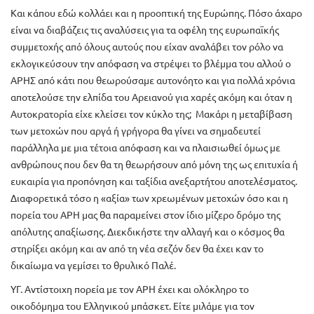
Και κάπου εδώ κολλάει και η προοπτική της Ευρώπης. Πόσο άχαρο
είναι να διαβάζεις τις αναλύσεις για τα οφέλη της ευρωπαϊκής
συμμετοχής από όλους αυτούς που είχαν αναλάβει τον ρόλο να
εκλογικεύσουν την απόφαση να στρέψει το βλέμμα του αλλού ο
ΑΡΗΣ από κάτι που θεωρούσαμε αυτονόητο και για πολλά χρόνια
αποτελούσε την ελπίδα του Αρειανού για χαρές ακόμη και όταν η
Αυτοκρατορία είχε κλείσει τον κύκλο της; Μακάρι η μεταβίβαση
των μετοχών που αργά ή γρήγορα θα γίνει να σημαδευτεί
παράλληλα με μια τέτοια απόφαση και να πλαισιωθεί όμως με
ανθρώπους που δεν θα τη θεωρήσουν από μόνη της ως επιτυχία ή
ευκαιρία για προπόνηση και ταξίδια ανεξαρτήτου αποτελέσματος.
Διαφορετικά τόσο η «αξία» των χρεωμένων μετοχών όσο και η
πορεία του ΑΡΗ μας θα παραμείνει στον ίδιο μίζερο δρόμο της
απόλυτης απαξίωσης. Διεκδικήστε την αλλαγή και ο κόσμος θα
στηρίξει ακόμη και αν από τη νέα σεζόν δεν θα έχει καν το
δικαίωμα να γεμίσει το θρυλικό Παλέ.
ΥΓ. Αντίστοιχη πορεία με τον ΑΡΗ έχει και ολόκληρο το
οικοδόμημα του Ελληνικού μπάσκετ. Είτε μιλάμε για τον