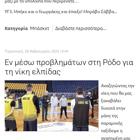
μαζί με τα υπόλοιπα που περιμένατε…
ΥΓ3. Μπήκε και ο Γεωργάκης και έπαιξε! Μπράβο Σάββα...
Μπάσκετ
Διαβάστε περισσότερα...
Κατηγορία
Παρασκευή, 28 Φεβρουαρίου 2020 14:44
Εν μέσω προβλημάτων στη Ρόδο για
τη νίκη ελπίδας
Αναζητώντας την
νίκη που θα μας
ξαναβάλει
δυνατά στην
μάχη της
παραμονής
ταξίδεψε η
αγαπημένη μας