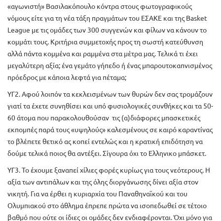
«αγωνιστή» Βασιλακόπουλο κόντρα στους φωτογραφικούς
νόμους είτε για τη νέα τάξη πραγμάτων του ΕΣΑΚΕ και της Basket
League με τις ομάδες των 300 συγγενών και φίλων να κάνουν το
κομμάτι τους. Κριτήρια συμμετοχής προς τη σωστή κατεύθυνση
αλλά πάντα κομμένα και ραμμένα στα μέτρα μας. Τελικά τι έχει
μεγαλύτερη αξία; ένα γεμάτο γήπεδο ή ένας μπαρουτοκαπνισμένος
πρόεδρος με κάποια λεφτά για πέταμα;
ΥΓ2. Αφού λοιπόν τα κεκλεισμένων των θυρών δεν σας τρομάζουν
γιατί τα έχετε συνηθίσει και υπό φυσιολογικές συνθήκες και τα 50-
60 άτομα που παρακολουθούσαν τις (α)διάφορες μπασκετικές
εκπομπές παρά τους «υψηλούς» καλεσμένους σε καιρό καραντίνας
το βλέπετε θετικό ας κοπεί εντελώς και η κρατική επιδότηση να
δούμε τελικά ποιος θα αντέξει. Σίγουρα όχι το Ελληνικο μπάσκετ.
ΥΓ3. Το έχουμε ξαναπεί χίλιες φορές κυρίως για τους νεότερους. Η
αξία των αντιπάλων και της όλης διοργάνωσης δίνει αξία στον
νικητή. Για να έρθει η κυριαρχία του Παναθηναϊκού και του
Ολυμπιακού στο άθλημα έπρεπε πρώτα να ισοπεδωθεί σε τέτοιο
βαθμό που ούτε οι ίδιες οι ομάδες δεν ενδιαφέρονται. Όχι μόνο για