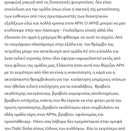
γραφών) μακριά από τις διοικητικές φουρτούνες δεν είναι
επικίνδυνη για την ομάδα όπως είναι η τακτική της μετατόπισης
των ευθυνών από τους πρωταγωνιστές των διοικητικών
εξελίξεων εδώ και πολλά χρόνια στον ΑΡΗ. Ο ΑΡΗΣ μπορεί να μην
κινδύνεψε στην προ Λάσκαρη – Γουλιέλμου εποχή αλλά όλα
έδειχναν ότι αργά ή γρήγορα θα φθάναμε σε αυτό το σημείο. Από
το υπερήφανο πλασάρισμα στην εξάδα και τον θρίαμβο της
τετράδας μέχρι τον αποκλεισμό από ομάδα Α2 στο κύπελλο και
έναν τελικό ντροπής όπου όλοι έφυγαν χαμογελαστοί εκτός από
τους φίλους της ομάδος μας. Ελάχιστα ήταν αυτά που θύμιζαν ΑΡΗ
με το χειρότερο από όλα να είναι η ικανοποίηση, η χαρά και η
ακατάπαυστη θριαμβολογία για την κατάκτηση επιμέρους στόχων
που ήθελαν ειδική επεξήγηση για να καταλάβεις. Βραβείο
«καλύτερης οικογένειας», βραβείο «ομοψυχίας αποδυτηρίων»,
βραβείο «στήριξης παίκτη που θα έπρεπε να είχε φύγει μετά την
πρώτη προπόνηση», βραβείο «καλύτερου νέου συμβολαίου σε
άλλη ομάδα χάρη στον ΑΡΗ», βραβείο «φιλοτιμίας και
προσπάθειας». Μόνο σαν λάβαρα δεν κρεμάστηκαν στην οροφή
του Παλέ δίπλα στους τίτλους του συλλόγου. Και το χειρότερο από