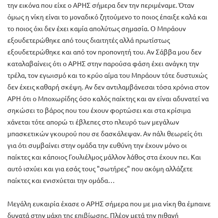
την εικόνα που είχε ο ΑΡΗΣ σήμερα δεν την περιμέναμε. Όταν
όμως η νίκη είναι το μοναδικό ζητούμενο το ποιος έπαιξε καλά και
το ποιος όχι δεν έχει καμία απολύτως σημασία. Ο Μπράουν
εξουδετερώθηκε από τους διαιτητές αλλά πρωτίστως
εξουδετερώθηκε και από τον προπονητή του. Αν Σάββα μου δεν
καταλαβαίνεις ότι ο ΑΡΗΣ στην παρούσα φάση έχει ανάγκη την
τρέλα, τον εγωισμό και το κρύο αίμα του Μπράουν τότε δυστυχώς
δεν έχεις καθαρή σκέψη. Αν δεν αντιλαμβάνεσαι τόσα χρόνια στον
ΑΡΗ ότι ο Μποχωρίδης όσο καλός παίκτης και αν είναι αδυνατεί να
σηκώσει το βάρος που του έχουν φορτώσει και στα κρίσιμα
χάνεται τότε απορώ τι έβλεπες στο πλευρό των μεγάλων
μπασκετικών γκουρού που σε δασκάλεψαν. Αν πάλι θεωρείς ότι
για ότι συμβαίνει στην ομάδα την ευθύνη την έχουν μόνο οι
παίκτες και κάποιος Γουλιέλμος μάλλον λάθος στα έχουν πει. Και
αυτό ισχύει και για εσάς τους "σωτήρες" που ακόμη αλλάζετε
παίκτες και ενισχύεται την ομάδα…
Μεγάλη ευκαιρία έχασε ο ΑΡΗΣ σήμερα που με μια νίκη θα έμπαινε
δυνατά στην μάχη της επιβίωσης. Πλέον μετά την πιθανή