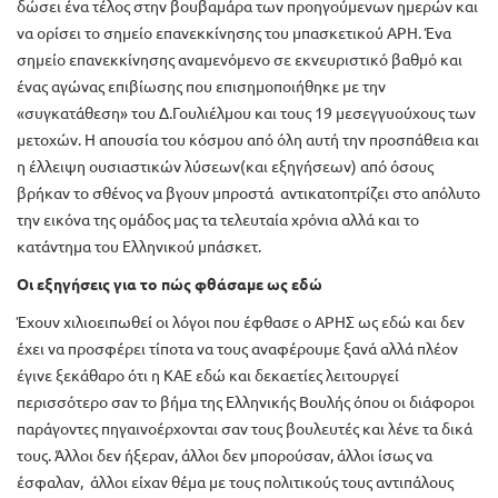
δώσει ένα τέλος στην βουβαμάρα των προηγούμενων ημερών και
να ορίσει το σημείο επανεκκίνησης του μπασκετικού ΑΡΗ. Ένα
σημείο επανεκκίνησης αναμενόμενο σε εκνευριστικό βαθμό και
ένας αγώνας επιβίωσης που επισημοποιήθηκε με την
«συγκατάθεση» του Δ.Γουλιέλμου και τους 19 μεσεγγυούχους των
μετοχών. Η απουσία του κόσμου από όλη αυτή την προσπάθεια και
η έλλειψη ουσιαστικών λύσεων(και εξηγήσεων) από όσους
βρήκαν το σθένος να βγουν μπροστά αντικατοπτρίζει στο απόλυτο
την εικόνα της ομάδος μας τα τελευταία χρόνια αλλά και το
κατάντημα του Ελληνικού μπάσκετ.
Οι εξηγήσεις για το πώς φθάσαμε ως εδώ
Έχουν χιλιοειπωθεί οι λόγοι που έφθασε ο ΑΡΗΣ ως εδώ και δεν
έχει να προσφέρει τίποτα να τους αναφέρουμε ξανά αλλά πλέον
έγινε ξεκάθαρο ότι η ΚΑΕ εδώ και δεκαετίες λειτουργεί
περισσότερο σαν το βήμα της Ελληνικής Βουλής όπου οι διάφοροι
παράγοντες πηγαινοέρχονται σαν τους βουλευτές και λένε τα δικά
τους. Άλλοι δεν ήξεραν, άλλοι δεν μπορούσαν, άλλοι ίσως να
έσφαλαν, άλλοι είχαν θέμα με τους πολιτικούς τους αντιπάλους