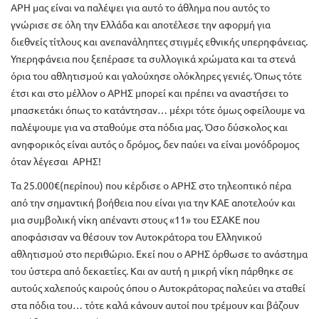
ΑΡΗ μας είναι να παλέψει για αυτό το άθλημα που αυτός το
γνώρισε σε όλη την Ελλάδα και αποτέλεσε την αφορμή για
διεθνείς τίτλους και ανεπανάληπτες στιγμές εθνικής υπερηφάνειας.
Υπερηφάνεια που ξεπέρασε τα συλλογικά χρώματα και τα στενά
όρια του αθλητισμού και γαλούχησε ολόκληρες γενιές. Όπως τότε
έτσι και στο μέλλον ο ΑΡΗΣ μπορεί και πρέπει να αναστήσει το
μπασκετάκι όπως το κατάντησαν… μέχρι τότε όμως οφείλουμε να
παλέψουμε για να σταθούμε στα πόδια μας. Όσο δύσκολος και
ανηφορικός είναι αυτός ο δρόμος, δεν παύει να είναι μονόδρομος
όταν λέγεσαι ΑΡΗΣ!
Τα 25.000€(περίπου) που κέρδισε ο ΑΡΗΣ στο τηλεοπτικό πέρα
από την σημαντική βοήθεια που είναι για την ΚΑΕ αποτελούν και
μια συμβολική νίκη απέναντι στους «11» του ΕΣΑΚΕ που
αποφάσισαν να θέσουν τον Αυτοκράτορα του Ελληνικού
αθλητισμού στο περιθώριο. Εκεί που ο ΑΡΗΣ όρθωσε το ανάστημα
του ύστερα από δεκαετίες. Και αν αυτή η μικρή νίκη πάρθηκε σε
αυτούς χαλεπούς καιρούς όπου ο Αυτοκράτορας παλεύει να σταθεί
στα πόδια του… τότε καλά κάνουν αυτοί που τρέμουν και βάζουν