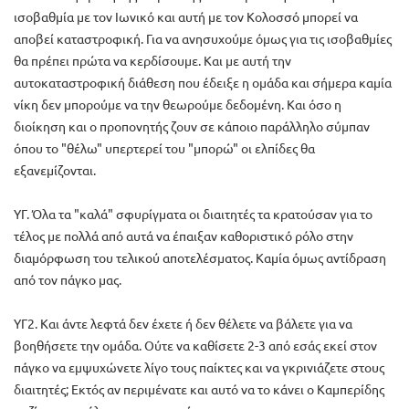
ισοβαθμία με τον Ιωνικό και αυτή με τον Κολοσσό μπορεί να
αποβεί καταστροφική. Για να ανησυχούμε όμως για τις ισοβαθμίες
θα πρέπει πρώτα να κερδίσουμε. Και με αυτή την
αυτοκαταστροφική διάθεση που έδειξε η ομάδα και σήμερα καμία
νίκη δεν μπορούμε να την θεωρούμε δεδομένη. Και όσο η
διοίκηση και ο προπονητής ζουν σε κάποιο παράλληλο σύμπαν
όπου το "θέλω" υπερτερεί του "μπορώ" οι ελπίδες θα
εξανεμίζονται.
ΥΓ. Όλα τα "καλά" σφυρίγματα οι διαιτητές τα κρατούσαν για το
τέλος με πολλά από αυτά να έπαιξαν καθοριστικό ρόλο στην
διαμόρφωση του τελικού αποτελέσματος. Καμία όμως αντίδραση
από τον πάγκο μας.
ΥΓ2. Και άντε λεφτά δεν έχετε ή δεν θέλετε να βάλετε για να
βοηθήσετε την ομάδα. Ούτε να καθίσετε 2-3 από εσάς εκεί στον
πάγκο να εμψυχώνετε λίγο τους παίκτες και να γκρινιάζετε στους
διαιτητές; Εκτός αν περιμένατε και αυτό να το κάνει ο Καμπερίδης