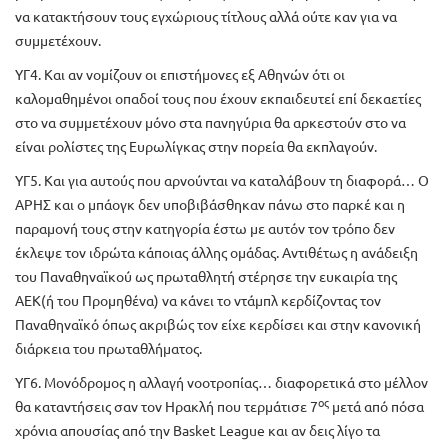
να κατακτήσουν τους εγχώριους τίτλους αλλά ούτε καν για να
συμμετέχουν.
ΥΓ4. Και αν νομίζουν οι επιστήμονες εξ Αθηνών ότι οι
καλομαθημένοι οπαδοί τους που έχουν εκπαιδευτεί επί δεκαετίες
στο να συμμετέχουν μόνο στα πανηγύρια θα αρκεστούν στο να
είναι ρολίστες της Ευρωλίγκας στην πορεία θα εκπλαγούν.
ΥΓ5. Και για αυτούς που αρνούνται να καταλάβουν τη διαφορά… Ο
ΑΡΗΣ και ο μπάογκ δεν υποβιβάσθηκαν πάνω στο παρκέ και η
παραμονή τους στην κατηγορία έστω με αυτόν τον τρόπο δεν
έκλεψε τον ιδρώτα κάποιας άλλης ομάδας. Αντιθέτως η ανάδειξη
του Παναθηναϊκού ως πρωταθλητή στέρησε την ευκαιρία της
ΑΕΚ(ή του Προμηθένα) να κάνει το ντάμπλ κερδίζοντας τον
Παναθηναϊκό όπως ακριβώς τον είχε κερδίσει και στην κανονική
διάρκεια του πρωταθλήματος.
ΥΓ6. Μονόδρομος η αλλαγή νοοτροπίας… διαφορετικά στο μέλλον
ος
θα καταντήσεις σαν τον Ηρακλή που τερμάτισε 7
μετά από πόσα
χρόνια απουσίας από την Basket League και αν δεις λίγο τα