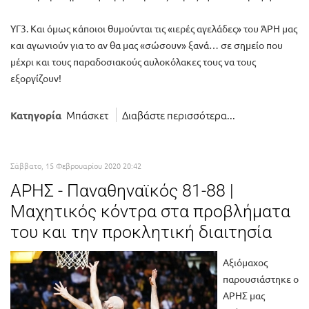
ΥΓ3. Και όμως κάποιοι θυμούνται τις «ιερές αγελάδες» του ΆΡΗ μας
και αγωνιούν για το αν θα μας «σώσουν» ξανά… σε σημείο που
μέχρι και τους παραδοσιακούς αυλοκόλακες τους να τους
εξοργίζουν!
Μπάσκετ
Διαβάστε περισσότερα...
Κατηγορία
Σάββατο, 15 Φεβρουαρίου 2020 20:42
ΑΡΗΣ - Παναθηναϊκός 81-88 |
Μαχητικός κόντρα στα προβλήματα
του και την προκλητική διαιτησία
Αξιόμαχος
παρουσιάστηκε ο
ΑΡΗΣ μας