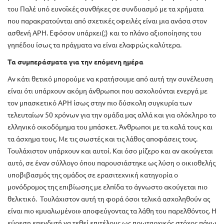
του Παλέ υπό ευνοϊκές συνθήκες σε συνδυασμό με τα χρήματα
που παρακρατούνται από σχετικές οφειλές είναι μια ανάσα στον
ασθενή ΑΡΗ. Εφόσον υπάρχει(;) και το πλάνο αξιοποίησης του
γηπέδου ίσως τα πράγματα να είναι ελαφρώς καλύτερα.
Τα συμπεράσματα για την επόμενη ημέρα
Αν κάτι θετικό μπορούμε να κρατήσουμε από αυτή την συνέλευση
είναι ότι υπάρχουν ακόμη άνθρωποι που ασχολούνται ενεργά με
τον μπασκετικό ΑΡΗ ίσως στην πιο δύσκολη συγκυρία των
τελευταίων 50 χρόνων για την ομάδα μας αλλά και για ολόκληρο το
ελληνικό οικοδόμημα του μπάσκετ. Άνθρωποι με τα καλά τους και
τα άσχημα τους. Με τις σωστές και τις λάθος αποφάσεις τους.
Τουλάχιστον υπάρχουν και αυτοί. Και όσο μίζερο και αν ακούγεται
αυτό, σε έναν σύλλογο όπου παρουσιάστηκε ως λύση ο οικιοθελής
υποβιβασμός της ομάδος σε ερασιτεχνική κατηγορία ο
μονόδρομος της επιβίωσης με ελπίδα το άγνωστο ακούγεται πιο
θελκτικό. Τουλάχιστον αυτή τη φορά όσοι τελικά ασχοληθούν ας
είναι πιο «μυαλωμένοι» αποφεύγοντας τα λάθη του παρελθόντος. Η
εύρεση επενδυτή να τεθεί επιτέλους ως πρωταρχικός στόχος πάνω