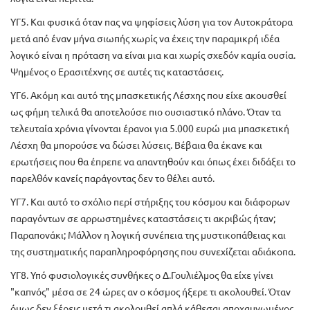
ΥΓ5. Και φυσικά όταν πας να ψηφίσεις λύση για τον Αυτοκράτορα
μετά από έναν μήνα σιωπής χωρίς να έχεις την παραμικρή ιδέα
λογικό είναι η πρόταση να είναι μια και χωρίς σχεδόν καμία ουσία.
Ψημένος ο Ερασιτέχνης σε αυτές τις καταστάσεις.
ΥΓ6. Ακόμη και αυτό της μπασκετικής Λέσχης που είχε ακουσθεί
ως φήμη τελικά θα αποτελούσε πιο ουσιαστικό πλάνο. Όταν τα
τελευταία χρόνια γίνονται έρανοι για 5.000 ευρώ μια μπασκετική
Λέσχη θα μπορούσε να δώσει λύσεις. Βέβαια θα έκανε και
ερωτήσεις που θα έπρεπε να απαντηθούν και όπως έχει διδάξει το
παρελθόν κανείς παράγοντας δεν το θέλει αυτό.
ΥΓ7. Και αυτό το σχόλιο περί στήριξης του κόσμου και διάφορων
παραγόντων σε αρρωστημένες καταστάσεις τι ακριβώς ήταν;
Παραπονάκι; Μάλλον η λογική συνέπεια της μυστικοπάθειας και
της συστηματικής παραπληροφόρησης που συνεχίζεται αδιάκοπα.
ΥΓ8. Υπό φυσιολογικές συνθήκες ο Δ.Γουλιέλμος θα είχε γίνει
"καπνός" μέσα σε 24 ώρες αν ο κόσμος ήξερε τι ακολουθεί. Όταν
όμως δεν ξέρεις μετά τι ακολουθεί απλά κάθεσαι αποχαυνωμένος