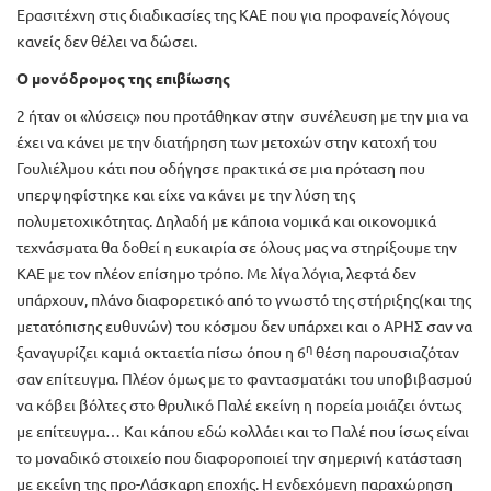
Ερασιτέχνη στις διαδικασίες της ΚΑΕ που για προφανείς λόγους
κανείς δεν θέλει να δώσει.
Ο μονόδρομος της επιβίωσης
2 ήταν οι «λύσεις» που προτάθηκαν στην συνέλευση με την μια να
έχει να κάνει με την διατήρηση των μετοχών στην κατοχή του
Γουλιέλμου κάτι που οδήγησε πρακτικά σε μια πρόταση που
υπερψηφίστηκε και είχε να κάνει με την λύση της
πολυμετοχικότητας. Δηλαδή με κάποια νομικά και οικονομικά
τεχνάσματα θα δοθεί η ευκαιρία σε όλους μας να στηρίξουμε την
ΚΑΕ με τον πλέον επίσημο τρόπο. Με λίγα λόγια, λεφτά δεν
υπάρχουν, πλάνο διαφορετικό από το γνωστό της στήριξης(και της
μετατόπισης ευθυνών) του κόσμου δεν υπάρχει και ο ΑΡΗΣ σαν να
η
ξαναγυρίζει καμιά οκταετία πίσω όπου η 6
θέση παρουσιαζόταν
σαν επίτευγμα. Πλέον όμως με το φαντασματάκι του υποβιβασμού
να κόβει βόλτες στο θρυλικό Παλέ εκείνη η πορεία μοιάζει όντως
με επίτευγμα… Και κάπου εδώ κολλάει και το Παλέ που ίσως είναι
το μοναδικό στοιχείο που διαφοροποιεί την σημερινή κατάσταση
με εκείνη της προ-Λάσκαρη εποχής. Η ενδεχόμενη παραχώρηση