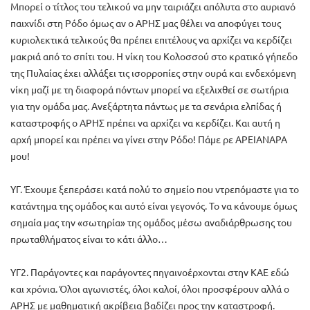
Μπορεί ο τίτλος του τελικού να μην ταιριάζει απόλυτα στο αυριανό
παιχνίδι στη Ρόδο όμως αν ο ΑΡΗΣ μας θέλει να αποφύγει τους
κυριολεκτικά τελικούς θα πρέπει επιτέλους να αρχίζει να κερδίζει
μακριά από το σπίτι του. Η νίκη του Κολοσσού στο κρατικό γήπεδο
της Πυλαίας έχει αλλάξει τις ισορροπίες στην ουρά και ενδεχόμενη
νίκη μαζί με τη διαφορά πόντων μπορεί να εξελιχθεί σε σωτήρια
για την ομάδα μας. Ανεξάρτητα πάντως με τα σενάρια ελπίδας ή
καταστροφής ο ΑΡΗΣ πρέπει να αρχίζει να κερδίζει. Και αυτή η
αρχή μπορεί και πρέπει να γίνει στην Ρόδο! Πάμε ρε ΑΡΕΙΑΝΑΡΑ
μου!
ΥΓ. Έχουμε ξεπεράσει κατά πολύ το σημείο που ντρεπόμαστε για το
κατάντημα της ομάδος και αυτό είναι γεγονός. Το να κάνουμε όμως
σημαία μας την «σωτηρία» της ομάδος μέσω αναδιάρθρωσης του
πρωταθλήματος είναι το κάτι άλλο…
ΥΓ2. Παράγοντες και παράγοντες πηγαινοέρχονται στην ΚΑΕ εδώ
και χρόνια. Όλοι αγωνιστές, όλοι καλοί, όλοι προσφέρουν αλλά ο
ΑΡΗΣ με μαθηματική ακρίβεια βαδίζει προς την καταστροφή.