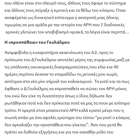
που πλέον είναι στο πλευρό τους, άλλους τους έφαγε το σύστημα
και άλλους τους πείραξε η κριτική και τα θέλω του κόσμου. Όταν
αναφέρεται ως διοικητικό επίτευγμα η ανατροπή μιας άδικης
τιμωρίας σε μια ομάδα με την ιστορία του ΑΡΗ που 2 διαδοχικές
χρονιές γλιτώνει τον υποβιβασμό οριακά, τα λόγια είναι περιττά…
Η «προσπάθεια» του Γουλιέλμου
Αναμφίβολα η ευχαριστήρια ανακοίνωση του Α.Σ. προς το
πρόσωπο του Δ.Γουλιέλμου αποτελεί μέρος της συμφωνίας μαζί με
τις υπόλοιπες οικονομικές διαπραγματεύσεις που εδώ και 40
ημέρες περίπου έκαναν το «παραδίδω τις μετοχές μου χωρίς
αντίτιμο» στο νέο μίνι σήριαλ του καλοκαιριού. Τα γιατί και τα πως
έφθασε ο Δ.Γουλιέλμος να «προσπαθεί» να σώσει τον ΑΡΗ μόνος
του ενώ δεν είχε τη δυνατότητα όπως ο ίδιος δήλωσε δεν
ρωτήθηκαν ποτέ και δεν πρόκειται ποτέ να μας τα πουν με επίσημο
τρόπο. Η ομερτά στον μπασκετικό ΑΡΗ καλά κρατεί μέχρι που η
σιωπή σπάει με ένα αφελές ερώτημα του τύπου “μα γιατί ο κόσμος
δεν αγκαλιάζει την προσπάθεια που γίνεται;”. Άσε που μετά θα
πρέπει να δοθούν εξηγήσεις και για τον «απαθή» ρόλο του