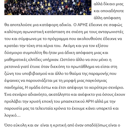
αλλά δίκαιο μιας
και οποιαδήποτε
άλλη απόφαση
θα αποτελούσε μια κατάφορη αδικία. Ο ΑΡΗΣ έδειχνε σε σαφώς
καλύτερη αγωνιστική κατάσταση σε σχέση με τους ανταγωνιστές
του και σύμφωνα με το πρόγραμμα που ακολουθούσε έδειχνε να
κρατάει την τύχη στα χέρια του. Ακόμη και για τον εξίσου
δύσμοιρο συμπολίτη θα ήταν μια άδικη απόφαση μιας και
μαθηματικές ελπίδες υπήρχαν. Ωστόσο άλλο να σου μένει η
ρετσινιά γιατί έτυχε όταν διεκόπη το πρωτάθλημα να είσαι στη
ζώνη του υποβιβασμού και άλλο το θαύμα της παραμονής που
έψαχνες να παρουσιάζεται με τη μορφή μιας παγκόσμιας
πανδημίας. Η ομάδα έστω και έτσι απέφυγε το χειρότερο σενάριο.
Ένα σενάριο αδιανόητο, ακατάληπτο και ανέφικτο για όσους έχουν
προλάβει την χρυσή εποχή του μπασκετικού ΑΡΗ αλλά με την
παρουσία μας τα τελευταία χρόνια το έχουμε κάνει υπαρκτό και
λογικό…
Όσο εύκολη και αν είναι η κριτική από έναν οπαδό(όπως είναι ο