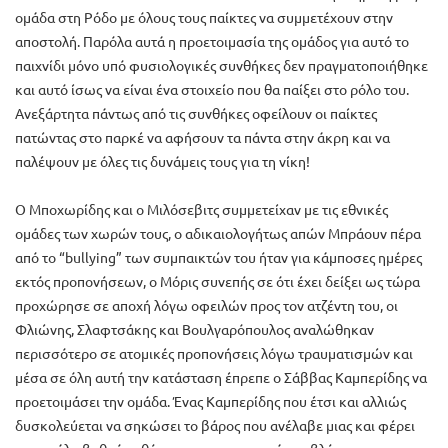
ομάδα στη Ρόδο με όλους τους παίκτες να συμμετέχουν στην
αποστολή. Παρόλα αυτά η προετοιμασία της ομάδος για αυτό το
παιχνίδι μόνο υπό φυσιολογικές συνθήκες δεν πραγματοποιήθηκε
και αυτό ίσως να είναι ένα στοιχείο που θα παίξει στο ρόλο του.
Ανεξάρτητα πάντως από τις συνθήκες οφείλουν οι παίκτες
πατώντας στο παρκέ να αφήσουν τα πάντα στην άκρη και να
παλέψουν με όλες τις δυνάμεις τους για τη νίκη!
Ο Μποχωρίδης και ο Μιλόσεβιτς συμμετείχαν με τις εθνικές
ομάδες των χωρών τους, ο αδικαιολογήτως απών Μπράουν πέρα
από το “bullying” των συμπαικτών του ήταν για κάμποσες ημέρες
εκτός προπονήσεων, ο Μόρις συνεπής σε ότι έχει δείξει ως τώρα
προχώρησε σε αποχή λόγω οφειλών προς τον ατζέντη του, οι
Φλιώνης, Σλαφτσάκης και Βουλγαρόπουλος αναλώθηκαν
περισσότερο σε ατομικές προπονήσεις λόγω τραυματισμών και
μέσα σε όλη αυτή την κατάσταση έπρεπε ο Σάββας Καμπερίδης να
προετοιμάσει την ομάδα. Ένας Καμπερίδης που έτσι και αλλιώς
δυσκολεύεται να σηκώσει το βάρος που ανέλαβε μιας και φέρει