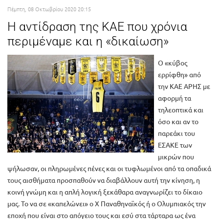
Πέμπτη, 08 Οκτωβρίου 2020 20:15
Η αντίδραση της ΚΑΕ που χρόνια
περιμέναμε και η «δικαίωση»
Ο «κύβος
ερρίφθη» από
την ΚΑΕ ΑΡΗΣ με
αφορμή τα
τηλεοπτικά και
όσο και αν το
παρεάκι του
ΕΣΑΚΕ των
μικρών που
ψήλωσαν, οι πληρωμένες πένες και οι τυφλωμένοι από τα οπαδικά
τους αισθήματα προσπαθούν να διαβάλλουν αυτή την κίνηση, η
κοινή γνώμη και η απλή λογική ξεκάθαρα αναγνωρίζει το δίκαιο
μας. Το να σε «καπελώνει» ο Χ Παναθηναϊκός ή ο Ολυμπιακός την
εποχή που είναι στο απόγειο τους και εσύ στα τάρταρα ως ένα